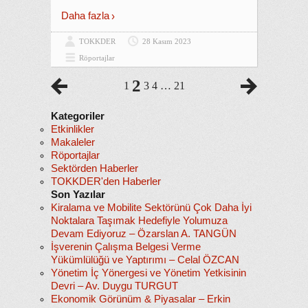
Daha fazla
TOKKDER
28 Kasım 2023
Röportajlar
2
1
3
4
…
21
Kategoriler
Etkinlikler
Makaleler
Röportajlar
Sektörden Haberler
TOKKDER'den Haberler
Son Yazılar
Kiralama ve Mobilite Sektörünü Çok Daha İyi
Noktalara Taşımak Hedefiyle Yolumuza
Devam Ediyoruz – Özarslan A. TANGÜN
İşverenin Çalışma Belgesi Verme
Yükümlülüğü ve Yaptırımı – Celal ÖZCAN
Yönetim İç Yönergesi ve Yönetim Yetkisinin
Devri – Av. Duygu TURGUT
Ekonomik Görünüm & Piyasalar – Erkin