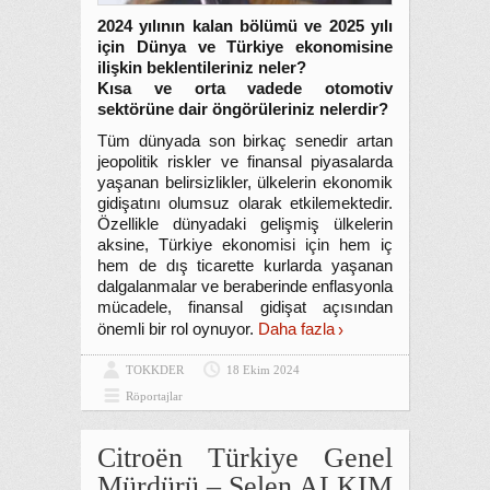
2024 yılının kalan bölümü ve 2025 yılı
için Dünya ve Türkiye ekonomisine
ilişkin beklentileriniz neler?
Kısa ve orta vadede otomotiv
sektörüne dair öngörüleriniz nelerdir?
Tüm dünyada son birkaç senedir artan
jeopolitik riskler ve finansal piyasalarda
yaşanan belirsizlikler, ülkelerin ekonomik
gidişatını olumsuz olarak etkilemektedir.
Özellikle dünyadaki gelişmiş ülkelerin
aksine, Türkiye ekonomisi için hem iç
hem de dış ticarette kurlarda yaşanan
dalgalanmalar ve beraberinde enflasyonla
mücadele, finansal gidişat açısından
önemli bir rol oynuyor.
Daha fazla
TOKKDER
18 Ekim 2024
Röportajlar
Citroën Türkiye Genel
Mürdürü – Selen ALKIM