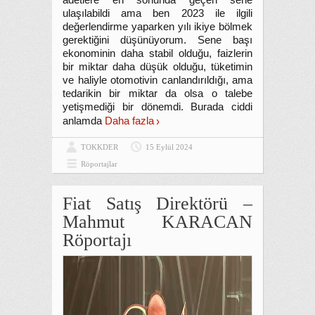
adetlere en sonunda geçen sene
ulaşılabildi ama ben 2023 ile ilgili
değerlendirme yaparken yılı ikiye bölmek
gerektiğini düşünüyorum. Sene başı
ekonominin daha stabil olduğu, faizlerin
bir miktar daha düşük olduğu, tüketimin
ve haliyle otomotivin canlandırıldığı, ama
tedarikin bir miktar da olsa o talebe
yetişmediği bir dönemdi. Burada ciddi
anlamda
Daha fazla
TOKKDER
15 Eylül 2024
Röportajlar
Fiat Satış Direktörü –
Mahmut KARACAN
Röportajı