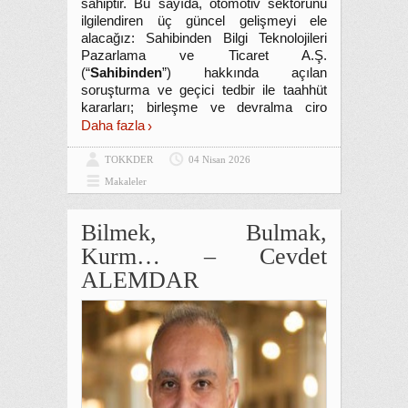
sahiptir. Bu sayıda, otomotiv sektörünü
ilgilendiren üç güncel gelişmeyi ele
alacağız: Sahibinden Bilgi Teknolojileri
Pazarlama ve Ticaret A.Ş.
(“
Sahibinden
”) hakkında açılan
soruşturma ve geçici tedbir ile taahhüt
kararları; birleşme ve devralma ciro
Daha fazla
TOKKDER
04 Nisan 2026
Makaleler
Bilmek, Bulmak,
Kurm… – Cevdet
ALEMDAR