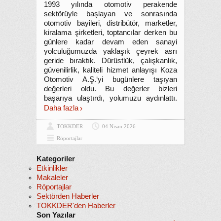
1993 yılında otomotiv perakende
sektörüyle başlayan ve sonrasında
otomotiv bayileri, distribütör, marketler,
kiralama şirketleri, toptancılar derken bu
günlere kadar devam eden sanayi
yolculuğumuzda yaklaşık çeyrek asrı
geride bıraktık. Dürüstlük, çalışkanlık,
güvenilirlik, kaliteli hizmet anlayışı Koza
Otomotiv A.Ş.‘yi bugünlere taşıyan
değerleri oldu. Bu değerler bizleri
başarıya ulaştırdı, yolumuzu aydınlattı.
Daha fazla
TOKKDER
04 Nisan 2026
Röportajlar
Kategoriler
Etkinlikler
Makaleler
Röportajlar
Sektörden Haberler
TOKKDER'den Haberler
Son Yazılar