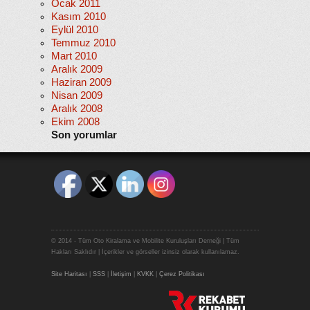
Ocak 2011
Kasım 2010
Eylül 2010
Temmuz 2010
Mart 2010
Aralık 2009
Haziran 2009
Nisan 2009
Aralık 2008
Ekim 2008
Son yorumlar
© 2014 - Tüm Oto Kiralama ve Mobilite Kuruluşları Derneği | Tüm
Hakları Saklıdır | İçerikler ve görseller izinsiz olarak kullanılamaz.
Site Haritası
|
SSS
|
İletişim
|
KVKK
|
Çerez Politikası