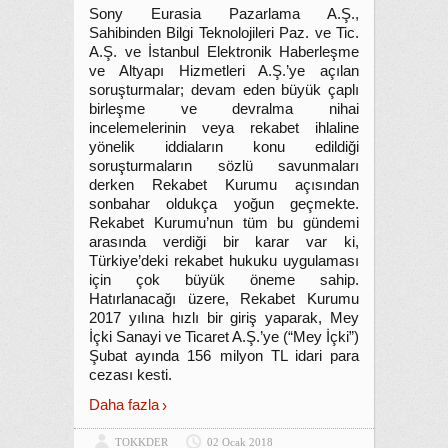
Sony Eurasia Pazarlama A.Ş.,
Sahibinden Bilgi Teknolojileri Paz. ve Tic.
A.Ş. ve İstanbul Elektronik Haberleşme
ve Altyapı Hizmetleri A.Ş.’ye açılan
soruşturmalar; devam eden büyük çaplı
birleşme ve devralma nihai
incelemelerinin veya rekabet ihlaline
yönelik iddiaların konu edildiği
soruşturmaların sözlü savunmaları
derken Rekabet Kurumu açısından
sonbahar oldukça yoğun geçmekte.
Rekabet Kurumu’nun tüm bu gündemi
arasında verdiği bir karar var ki,
Türkiye’deki rekabet hukuku uygulaması
için çok büyük öneme sahip.
Hatırlanacağı üzere, Rekabet Kurumu
2017 yılına hızlı bir giriş yaparak, Mey
İçki Sanayi ve Ticaret A.Ş.’ye (“Mey İçki”)
Şubat ayında 156 milyon TL idari para
cezası kesti.
Daha fazla
TOKKDER
02 Ocak 2018