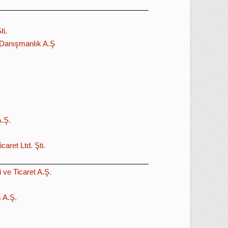
ti.
i Danışmanlık A.Ş
A.Ş.
aret Ltd. Şti.
 ve Ticaret A.Ş.
s A.Ş.