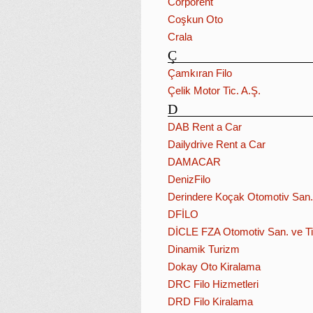
Corporent
Coşkun Oto
Crala
Ç
Çamkıran Filo
Çelik Motor Tic. A.Ş.
D
DAB Rent a Car
Dailydrive Rent a Car
DAMACAR
DenizFilo
Derindere Koçak Otomotiv San. 
DFİLO
DİCLE FZA Otomotiv San. ve Ti
Dinamik Turizm
Dokay Oto Kiralama
DRC Filo Hizmetleri
DRD Filo Kiralama