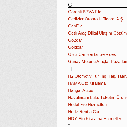
G
Garanti BBVA Filo
Gedizler Otomotiv Ticaret A.Ş.
GeoFilo
Getir Araç Dijital Ulaşım Çözüml
Go2car
Goldcar
GRS Car Rental Services
Günay Motorlu Araçlar Pazarlama
H
H2 Otomotiv Tur. İnş. Taş. Taah. 
HAMA Oto Kiralama
Hangar Autos
Havalimanı Lüks Tüketim Ürünler
Hedef Filo Hizmetleri
Hertz Rent a Car
HDY Filo Kiralama Hizmetleri Ltd
I