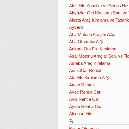
Aktif Filo Yönetim ve Servis Hiz
Akyüzler Oto Kiralama San. ve Ti
Alesta Araç Kiralama ve Tadarik 
Ayvens
ALJ Motorlu Araçlar A.Ş.
ALJ Otomotiv A.Ş
Ankara Oto Filo Kiralama
Asal Motorlu Araçlar San. ve Tic
Asraba Araç Kiralama
AssistCar Rental
Ata Filo Kiralama A.Ş.
Atako Destek
Avec Rent a Car
Avis Rent a Car
Ayata Rent a Car
Aklease Filo
B
Bacar Otomotiv