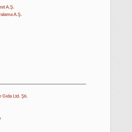
ret A.Ş.
iralama A.Ş.
 Gıda Ltd. Şti.
p