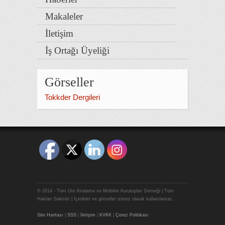
Makaleler
İletişim
İş Ortağı Üyeliği
Görseller
Tokkder Dergileri
© 2014 - Tüm Oto Kiralama ve Mobilite Kuruluşları Derneği | Tüm
Hakları Saklıdır | İçerikler ve görseller izinsiz olarak kullanılamaz.
Site Haritası
|
SSS
|
İletişim
|
KVKK
|
Çerez Politikası