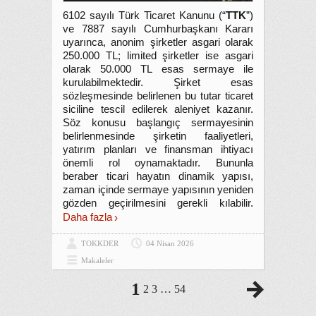
6102 sayılı Türk Ticaret Kanunu (“
TTK
”)
ve 7887 sayılı Cumhurbaşkanı Kararı
uyarınca, anonim şirketler asgari olarak
250.000 TL; limited şirketler ise asgari
olarak 50.000 TL esas sermaye ile
kurulabilmektedir. Şirket esas
sözleşmesinde belirlenen bu tutar ticaret
siciline tescil edilerek aleniyet kazanır.
Söz konusu başlangıç sermayesinin
belirlenmesinde şirketin faaliyetleri,
yatırım planları ve finansman ihtiyacı
önemli rol oynamaktadır. Bununla
beraber ticari hayatın dinamik yapısı,
zaman içinde sermaye yapısının yeniden
gözden geçirilmesini gerekli kılabilir.
Daha fazla
TOKKDER
04 Nisan 2026
Makaleler
1
2
3
…
54