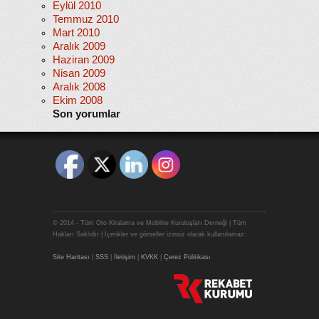
Eylül 2010
Temmuz 2010
Mart 2010
Aralık 2009
Haziran 2009
Nisan 2009
Aralık 2008
Ekim 2008
Son yorumlar
© 2014 - Tüm Oto Kiralama ve Mobilite Kuruluşları Derneği | Tüm
Hakları Saklıdır | İçerikler ve görseller izinsiz olarak kullanılamaz.
Site Haritası
|
SSS
|
İletişim
|
KVKK
|
Çerez Politikası