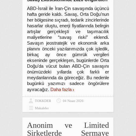
ABD-İsrail ile İran-Çin savaşında üçüncü
hafta geride kaldı. Savaş, Orta Doğu’nun
her bölgesine sıçradı, tedarik zincirlerinde
hasarlar oluştu, enerji fiyatlarında belirgin
artışlar gerçekleşti ve taşımacılık
maliyetlerine “savaş riski” eklendi.
Savaşın jeostratejik ve ekonomik arka
planını önceki yazılarımızda çok işledik,
birkaç ay önce gümrük vergileri
ekseninde gerçekleşen, bugünlerde Orta
Doğu’da vücut bulan ABD-Çin savaşını
önümüzdeki yıllarda çok farklı er
meydanlarında da göreceğiz. Bu nedenle
bugünkü yazımızı sadece öngörülere
ayıracağız.
Daha fazla
TOKKDER
04 Nisan 2026
Makaleler
Anonim ve Limited
Şirketlerde Sermaye