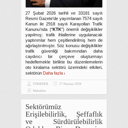
27 Şubat 2026 tarihli ve 33181 sayılı
Resmi Gazete’de yayımlanan 7574 sayılı
Kanun ile 2918 sayılı Karayolları Trafik
Kanunu’nda (“
KTK
”) önemli değişiklikler
yapılmış; trafik ihlallerine uygulanacak
yaptırımlar hem çeşitlendirilmiş hem de
ağırlaştırılmıştır. Söz konusu değişiklikler
trafik güvenliği bakımından daha
caydırıcı bir çerçeve oluşturmayı
hedeflemekle birlikte bu düzenlemelerin
oto kiralama sektörü üzerindeki etkileri,
sektörün
Daha fazla
TOKKDER
27 Haziran 2026
Makaleler
Sektörümüz
Erişilebilirlik, Şeffaflık
ve Sürdürülebilirlik