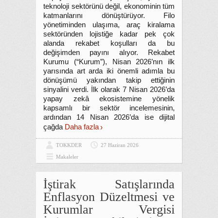
teknoloji sektörünü değil, ekonominin tüm
katmanlarını dönüştürüyor. Filo
yönetiminden ulaşıma, araç kiralama
sektöründen lojistiğe kadar pek çok
alanda rekabet koşulları da bu
değişimden payını alıyor. Rekabet
Kurumu (“Kurum”), Nisan 2026’nın ilk
yarısında art arda iki önemli adımla bu
dönüşümü yakından takip ettiğinin
sinyalini verdi. İlk olarak 7 Nisan 2026’da
yapay zekâ ekosistemine yönelik
kapsamlı bir sektör incelemesinin,
ardından 14 Nisan 2026’da ise dijital
çağda
Daha fazla
TOKKDER
27 Haziran 2026
Makaleler
İştirak Satışlarında
Enflasyon Düzeltmesi ve
Kurumlar Vergisi