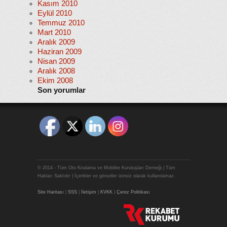
Kasım 2010
Eylül 2010
Temmuz 2010
Mart 2010
Aralık 2009
Haziran 2009
Nisan 2009
Aralık 2008
Ekim 2008
Son yorumlar
© 2014 - Tüm Oto Kiralama ve Mobilite Kuruluşları Derneği | Tüm
Hakları Saklıdır | İçerikler ve görseller izinsiz olarak kullanılamaz.
Site Haritası
|
SSS
|
İletişim
|
KVKK
|
Çerez Politikası