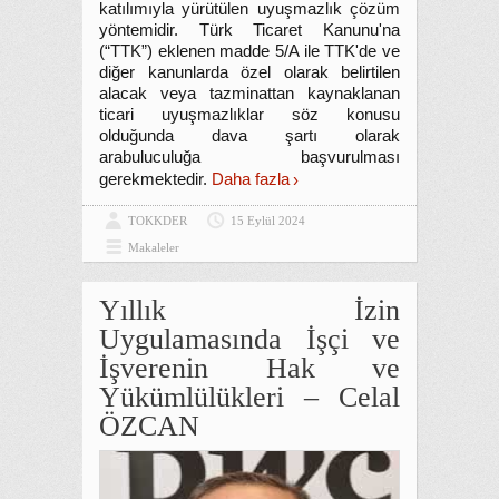
katılımıyla yürütülen uyuşmazlık çözüm
yöntemidir. Türk Ticaret Kanunu'na
(“TTK”) eklenen madde 5/A ile TTK'de ve
diğer kanunlarda özel olarak belirtilen
alacak veya tazminattan kaynaklanan
ticari uyuşmazlıklar söz konusu
olduğunda dava şartı olarak
arabuluculuğa başvurulması
gerekmektedir.
Daha fazla
TOKKDER
15 Eylül 2024
Makaleler
Yıllık İzin
Uygulamasında İşçi ve
İşverenin Hak ve
Yükümlülükleri – Celal
ÖZCAN