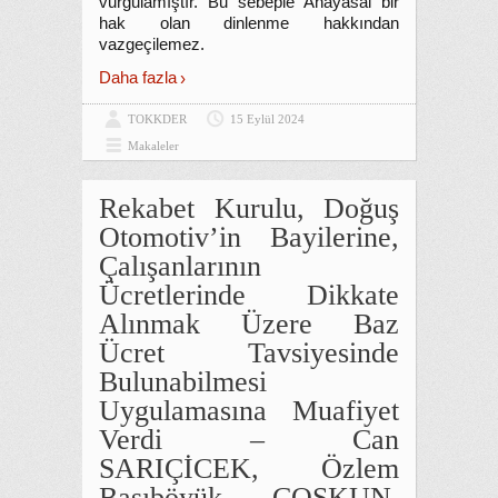
vurgulamıştır. Bu sebeple Anayasal bir
hak olan dinlenme hakkından
vazgeçilemez.
Daha fazla
TOKKDER
15 Eylül 2024
Makaleler
Rekabet Kurulu, Doğuş
Otomotiv’in Bayilerine,
Çalışanlarının
Ücretlerinde Dikkate
Alınmak Üzere Baz
Ücret Tavsiyesinde
Bulunabilmesi
Uygulamasına Muafiyet
Verdi – Can
SARIÇİCEK, Özlem
Başıböyük COŞKUN,