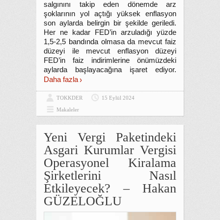
salgınını takip eden dönemde arz
şoklarının yol açtığı yüksek enflasyon
son aylarda belirgin bir şekilde geriledi.
Her ne kadar FED’in arzuladığı yüzde
1,5-2,5 bandında olmasa da mevcut faiz
düzeyi ile mevcut enflasyon düzeyi
FED’in faiz indirimlerine önümüzdeki
aylarda başlayacağına işaret ediyor.
Daha fazla
TOKKDER
15 Eylül 2024
Makaleler
Yeni Vergi Paketindeki
Asgari Kurumlar Vergisi
Operasyonel Kiralama
Şirketlerini Nasıl
Etkileyecek? – Hakan
GÜZELOĞLU