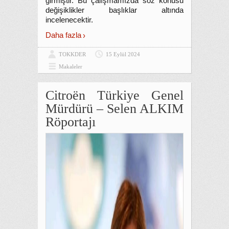
girmiştir. Bu çalışmamızda söz konusu
değişiklikler başlıklar altında
incelenecektir.
Daha fazla
TOKKDER
15 Eylül 2024
Makaleler
Citroën Türkiye Genel
Mürdürü – Selen ALKIM
Röportajı