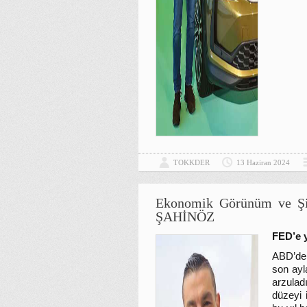
TOKKDER
13 Haziran 2024
Ekonomik Görünüm ve Şir
ŞAHİNÖZ
FED’e y
ABD’de 
son ayl
arzulad
düzeyi 