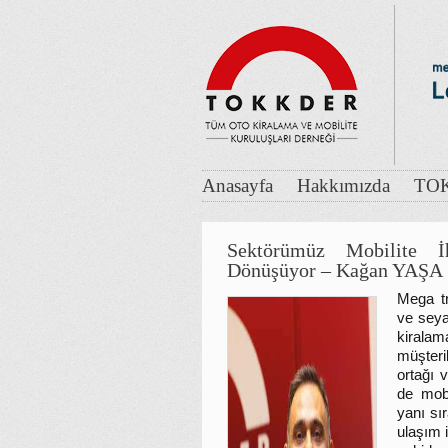
Anasayfa
Hakkımızda
TOK
Sektörümüz Mobilite İ
Dönüşüyor – Kağan YAŞA
Mega tr
ve seya
kirala
müşteri
ortağı 
de mobi
yanı sır
ulaşım i