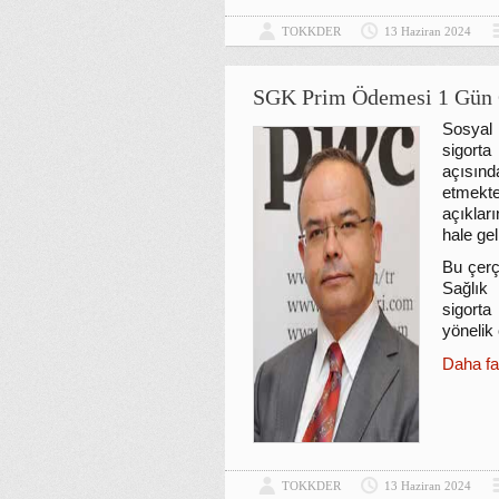
TOKKDER
13 Haziran 2024
SGK Prim Ödemesi 1 Gün 
Sosyal
sigorta
açısınd
etmekt
açıklar
hale gel
Bu çerç
Sağlık
sigort
yönelik 
Daha fa
TOKKDER
13 Haziran 2024