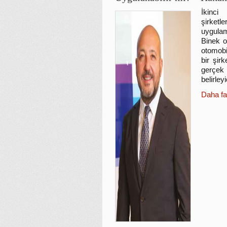
İkinci
şirket
uygulam
Binek o
otomobi
bir şir
gerçek 
belirley
Daha fa