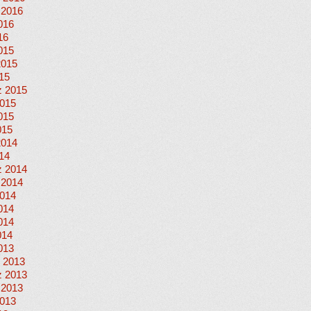
 2016
016
16
015
2015
015
 2015
015
015
015
2014
014
 2014
 2014
014
014
014
014
013
 2013
 2013
 2013
013