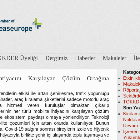
KDER Üyeliği
Dergimiz
Haberler
Makaleler
İl
Kategor
htiyacını Karşılayan Çözüm Ortağına
Etkinlikl
Makalel
Röportaj
endlerin etkisi ile artan şehirleşme, trafik yoğunluğu
Sektörd
hatler, araç kiralama şirketlerini sadece motorlu araç
TOKKDE
ma hizmeti veren kuruluşlar olmaktan çıkarıp
Son Yaz
lerinin her türlü mobilite ihtiyacını karşılayan çözüm
Kiralam
ve ekosistem paydaşı olmaya yönlendiriyor. Teknoloji
Noktala
lite çözümleri için artan oranda kullanılıyor. Bunun
Devam E
a, Covid-19 salgını sonrası bireylerin izole ve hijyenik
İşveren
htiyacıyla birlikte şehir içi ulaşımda toplu taşımaya ve
Yükümlü