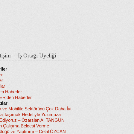
etişim
İş Ortağı Üyeliği
iler
er
er
lar
en Haberler
R'den Haberler
ılar
a ve Mobilite Sektörünü Çok Daha İyi
ra Taşımak Hedefiyle Yolumuza
diyoruz – Özarslan A. TANGÜN
in Çalışma Belgesi Verme
lüğü ve Yaptırımı – Celal ÖZCAN