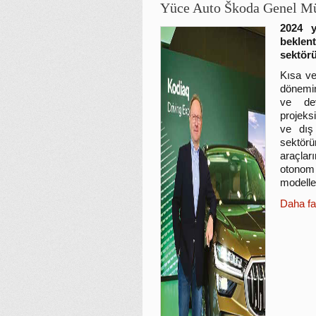
Yüce Auto Škoda Genel M
2024 y
beklen
sektörü
Kısa ve
dönemind
ve de
projeksi
ve dış 
sektörü
araçlar
otonom
modelle
Daha fa