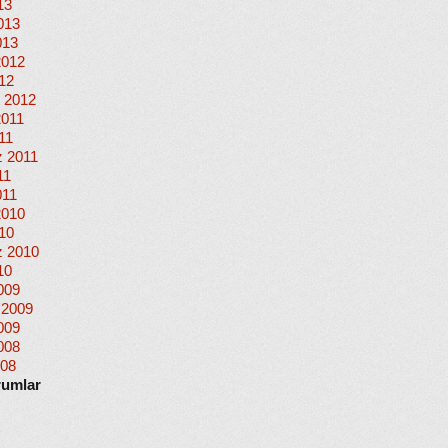
13
013
013
2012
012
 2012
2011
11
 2011
11
011
2010
010
 2010
10
009
 2009
009
008
008
rumlar