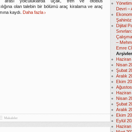
er arası yolculuklarda uçak, tren ve otobüs
Yönetim
ılığına olan talebin bir bölümü araç kiralama ve araç
Devri –
mına kaydı.
Daha fazla
Ekonomi
Şahinöz
Dijital
Sınırlar
Çalışma
– Mehm
Emre C
Arşivle
Haziran
Nisan 2
Şubat 2
Aralık 2
Ekim 2
Ağustos
Haziran
Nisan 2
Şubat 2
Aralık 2
Ekim 2
Makaleler
Eylül 2
Haziran