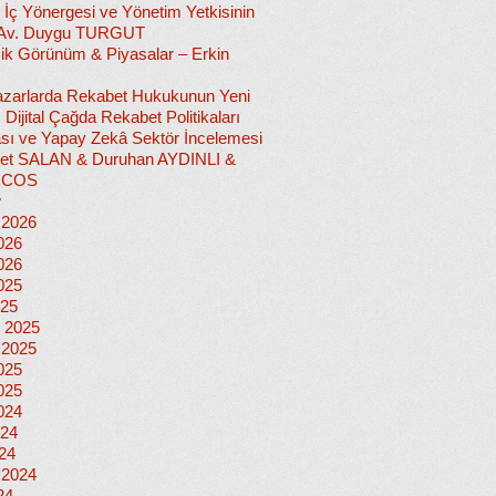
 İç Yönergesi ve Yönetim Yetkisinin
 Av. Duygu TURGUT
k Görünüm & Piyasalar – Erkin
 Pazarlarda Rekabet Hukukunun Yeni
ı: Dijital Çağda Rekabet Politikaları
sı ve Yapay Zekâ Sektör İncelemesi
et SALAN & Duruhan AYDINLI &
İCOS
r
 2026
026
026
025
025
 2025
 2025
025
025
024
024
024
 2024