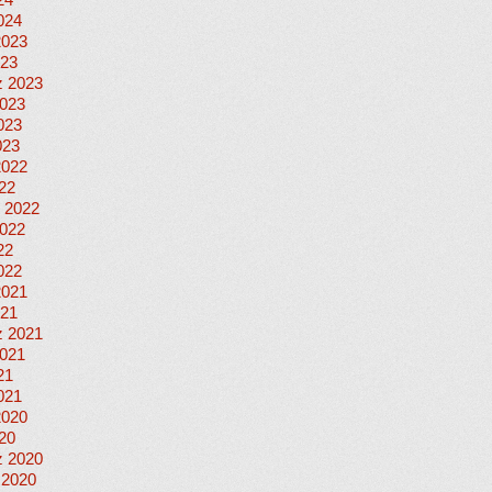
24
024
2023
023
 2023
023
023
023
2022
022
 2022
022
22
022
2021
021
 2021
021
21
021
2020
020
 2020
 2020