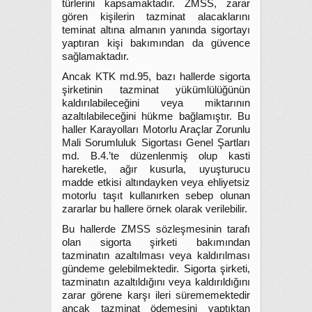
türlerini kapsamaktadır. ZMSS, zarar
gören kişilerin tazminat alacaklarını
teminat altına almanın yanında sigortayı
yaptıran kişi bakımından da güvence
sağlamaktadır.
Ancak KTK md.95, bazı hallerde sigorta
şirketinin tazminat yükümlülüğünün
kaldırılabileceğini veya miktarının
azaltılabileceğini hükme bağlamıştır. Bu
haller Karayolları Motorlu Araçlar Zorunlu
Mali Sorumluluk Sigortası Genel Şartları
md. B.4.’te düzenlenmiş olup kasti
hareketle, ağır kusurla, uyuşturucu
madde etkisi altındayken veya ehliyetsiz
motorlu taşıt kullanırken sebep olunan
zararlar bu hallere örnek olarak verilebilir.
Bu hallerde ZMSS sözleşmesinin tarafı
olan sigorta şirketi bakımından
tazminatın azaltılması veya kaldırılması
gündeme gelebilmektedir. Sigorta şirketi,
tazminatın azaltıldığını veya kaldırıldığını
zarar görene karşı ileri sürememektedir
ancak tazminat ödemesini yaptıktan