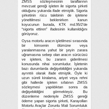
ZMSS sözleşmesinin taraflarının
mevzuat gereği işleten ile sigorta şirketi
olduğunu yukarıda ifade etmiştik. Sigorta
şirketinin rücu talebinin de işletene
yöneltilmesi beklenirken kanun
koyucunun burada, KTK md.95/2’de
“sigorta ettiren” ifadesinin kullanıldığını
görüyoruz.
Oysa motorlu aracın işletilmesi sırasında
bir kimsenin ölümüne veya
yaralanmasına yahut bir şeyin zarara
uğramasına sebep olan aracın sürücüsü
ve işleteni, bu zararın giderilmesi
konusunda nihai sorumludur. İşletenin
bazı durumlarda değişebildiğini yukarıda
ayrıntılı olarak ifade etmiştik. Öyle ki
uzun süreli kiralama, ariyet veya rehni
gibi hallerde işleten sıfatının ZMSS
sözleşmesi yapıldıktan sonra da
değişebildiğini görmekteyiz. Bu
düzenleme nedeniyle ZMSS gereği
ödeme yapan sigorta şirketi, Karayolları
Motorlu Araçlar Zorunlu Mali Sorumluluk