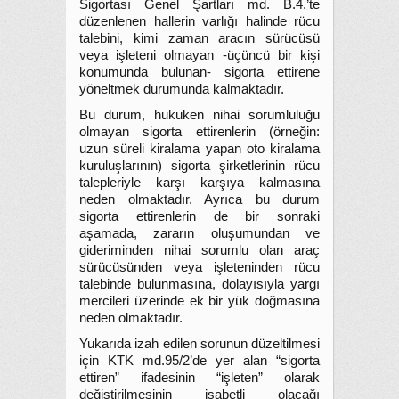
Sigortası Genel Şartları md. B.4.’te
düzenlenen hallerin varlığı halinde rücu
talebini, kimi zaman aracın sürücüsü
veya işleteni olmayan -üçüncü bir kişi
konumunda bulunan- sigorta ettirene
yöneltmek durumunda kalmaktadır.
Bu durum, hukuken nihai sorumluluğu
olmayan sigorta ettirenlerin (örneğin:
uzun süreli kiralama yapan oto kiralama
kuruluşlarının) sigorta şirketlerinin rücu
talepleriyle karşı karşıya kalmasına
neden olmaktadır. Ayrıca bu durum
sigorta ettirenlerin de bir sonraki
aşamada, zararın oluşumundan ve
gideriminden nihai sorumlu olan araç
sürücüsünden veya işleteninden rücu
talebinde bulunmasına, dolayısıyla yargı
mercileri üzerinde ek bir yük doğmasına
neden olmaktadır.
Yukarıda izah edilen sorunun düzeltilmesi
için KTK md.95/2’de yer alan “sigorta
ettiren” ifadesinin “işleten” olarak
değiştirilmesinin isabetli olacağı