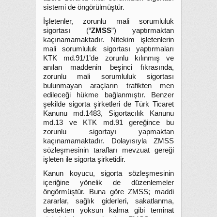
sistemi de öngörülmüştür.
İşletenler, zorunlu mali sorumluluk
sigortası (“
ZMSS
”) yaptırmaktan
kaçınamamaktadır. Nitekim işletenlerin
mali sorumluluk sigortası yaptırmaları
KTK md.91/1’de zorunlu kılınmış ve
anılan maddenin beşinci fıkrasında,
zorunlu mali sorumluluk sigortası
bulunmayan araçların trafikten men
edileceği hükme bağlanmıştır. Benzer
şekilde sigorta şirketleri de Türk Ticaret
Kanunu md.1483, Sigortacılık Kanunu
md.13 ve KTK md.91 gereğince bu
zorunlu sigortayı yapmaktan
kaçınamamaktadır. Dolayısıyla ZMSS
sözleşmesinin tarafları mevzuat gereği
işleten ile sigorta şirketidir.
Kanun koyucu, sigorta sözleşmesinin
içeriğine yönelik de düzenlemeler
öngörmüştür. Buna göre ZMSS; maddi
zararlar, sağlık giderleri, sakatlanma,
destekten yoksun kalma gibi teminat