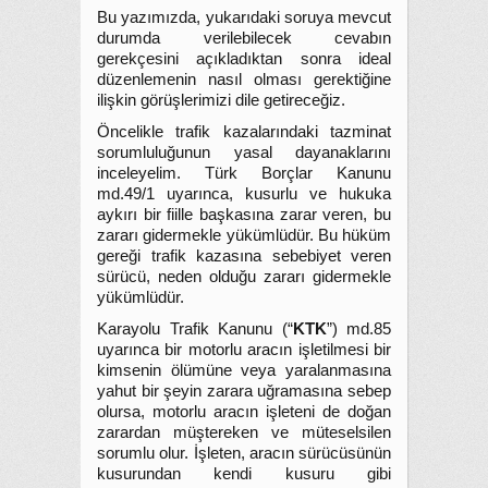
Bu yazımızda, yukarıdaki soruya mevcut
durumda verilebilecek cevabın
gerekçesini açıkladıktan sonra ideal
düzenlemenin nasıl olması gerektiğine
ilişkin görüşlerimizi dile getireceğiz.
Öncelikle trafik kazalarındaki tazminat
sorumluluğunun yasal dayanaklarını
inceleyelim. Türk Borçlar Kanunu
md.49/1 uyarınca, kusurlu ve hukuka
aykırı bir fiille başkasına zarar veren, bu
zararı gidermekle yükümlüdür. Bu hüküm
gereği trafik kazasına sebebiyet veren
sürücü, neden olduğu zararı gidermekle
yükümlüdür.
Karayolu Trafik Kanunu (“
KTK
”) md.85
uyarınca bir motorlu aracın işletilmesi bir
kimsenin ölümüne veya yaralanmasına
yahut bir şeyin zarara uğramasına sebep
olursa, motorlu aracın işleteni de doğan
zarardan müştereken ve müteselsilen
sorumlu olur. İşleten, aracın sürücüsünün
kusurundan kendi kusuru gibi