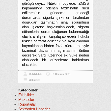
görüşündeyiz. Nitekim böylece, ZMSS
kapsamında ödenen tazminatın rücu
edilmesinin gündeme geleceği
durumlarda sigorta şirketleri tarafından
doğrudan tazminatın nihai sorumlusu
olan işletene başvurulabilecek, sigorta
ettirenlerin sorumluluğunun bulunmadığı
olaylara ilişkin karşılaşabileceği hukuki
riskler bertaraf edilecek ve aynı olaydan
kaynaklanan birden fazla rücu sebebiyle
tazminat davasının açılmasının önüne
geçilerek yargı üzerinde ek yüke neden
olabilecek bir düzenleme kaldırılmış
olacaktır.
TOKKDER
13 Haziran 2024
Makaleler
Kategoriler
Etkinlikler
Makaleler
Röportajlar
Sektörden Haberler