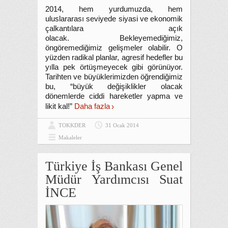
2014, hem yurdumuzda, hem
uluslararası seviyede siyasi ve ekonomik
çalkantılara açık
olacak. Bekleyemediğimiz,
öngöremediğimiz gelişmeler olabilir. O
yüzden radikal planlar, agresif hedefler bu
yılla pek örtüşmeyecek gibi görünüyor.
Tarihten ve büyüklerimizden öğrendiğimiz
bu, “büyük değişiklikler olacak
dönemlerde ciddi hareketler yapma ve
likit kal!”
Daha fazla
TOKKDER
31 Ocak 2014
Makaleler
Türkiye İş Bankası Genel
Müdür Yardımcısı Suat
İNCE