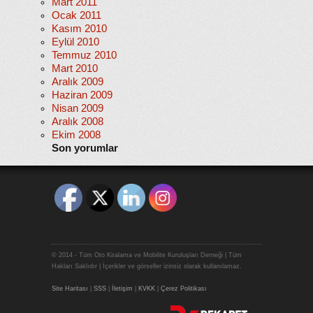
Mart 2011
Ocak 2011
Kasım 2010
Eylül 2010
Temmuz 2010
Mart 2010
Aralık 2009
Haziran 2009
Nisan 2009
Aralık 2008
Ekim 2008
Son yorumlar
© 2014 - Tüm Oto Kiralama ve Mobilite Kuruluşları Derneği | Tüm
Hakları Saklıdır | İçerikler ve görseller izinsiz olarak kullanılamaz.
Site Haritası
|
SSS
|
İletişim
|
KVKK
|
Çerez Politikası