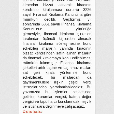
finansal kiralamaya konu edilen malların
kiracıdan bizzat alınarak kiracının
kendisine kiralanması durumu 3226
sayılı Finansal Kiralama Kanunu’na göre
mümkün değildi. Geçtiğimiz yıl
sonlarında 6361 sayılı Finansal Kiralama
Kanunu’nun yürürlüğe
girmesiyle, finansal kiralama şirketleri
tarafından üçüncü kişilerden alınarak
finansal kiralama sözleşmesine konu
edilebilen malların yanında kiracının
bizzat kendisinden satın alınan malların
da finansal kiralamaya konu edilebilmesi
mümkün kılınmıştır. Finansal kiralama
şirketleri artık taşınır ve taşınmaz malları
sat geri kirala yöntemine konu
edilebilecek, bu mallardan da
gayrimenkullere ilişkin çeşitli vergi
istisnalarından yararlanılabilecektir. Bu
yazımızda bu işlemler neticesinde
getirilen kurumlar vergisi, katma değer
vergisi ve tapu harcı konularındaki teşvik
ve istisnalara değinmeye çalışacağız.
Daha fazla