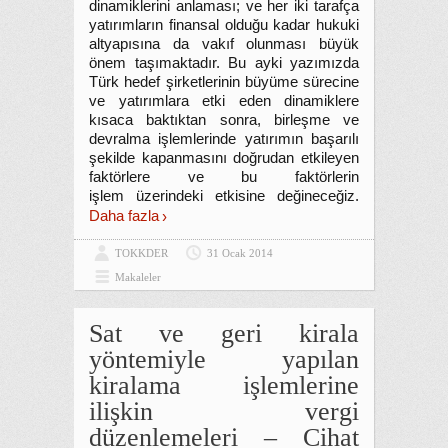
dinamiklerini anlaması; ve her iki tarafça
yatırımların finansal olduğu kadar hukuki
altyapısına da vakıf olunması büyük
önem taşımaktadır. Bu ayki yazımızda
Türk hedef şirketlerinin büyüme sürecine
ve yatırımlara etki eden dinamiklere
kısaca baktıktan sonra, birleşme ve
devralma işlemlerinde yatırımın başarılı
şekilde kapanmasını doğrudan etkileyen
faktörlere ve bu faktörlerin
işlem üzerindeki etkisine değineceğiz.
Daha fazla
TOKKDER
31 Ocak 2014
Makaleler
Sat ve geri kirala
yöntemiyle yapılan
kiralama işlemlerine
ilişkin vergi
düzenlemeleri – Cihat