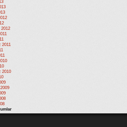
13
013
013
2012
012
 2012
2011
11
 2011
11
011
2010
010
 2010
10
009
 2009
009
008
008
rumlar