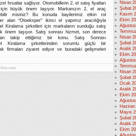
Nisan 2
l fırsatlar sağlıyor. Otomobillerin 2. el satış fiyatları
Şubat 2
i için büyük önem taşıyor. Markanızın 2. el araç
Kasım 
rebilir misiniz? Bu konuda bayilerimiz etkin rol
Ekim 2
er alan “Otoeksper” ikinci el yapımız aracılığıyla
Ağustos
l Kiralama şirketleri için markaların sunduğu satış
Temmuz
yük önem taşıyor. Satış sonrası hizmet, son derece
Nisan 2
an takip ettiğimiz bir konu. Satış Sonrası
Şubat 2
el Kiralama şirketlerinden sorumlu güçlü bir
Aralık 2
k firmaları ziyaret ediyor ve buradaki gelişmeleri
Ekim 2
Ağustos
Temmuz
Röportajlar
Nisan 2
Şubat 2
Ocak 2
Aralık 2
Ekim 2
Ağustos
Haziran
Mayıs 2
Şubat 2
Aralık 2
Ekim 2
Ağustos