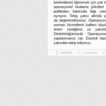
beklentilerini öğrenmek için çok öze
operasyonel kiralama şirketler
politikaları hakkında bilgi ve
oynuyor. Tofaş çatısı altında y
da değerlendiriyoruz. Operasyone
sonrası hizmetlerin kalitesi bü
önem verdiğimiz ve yakınd
Direktörlüğümüzde Operasyon
yapılanmamız var. Düzenli olara
yakından takip ediyoruz..
TOKKDER
27 Ocak 2014