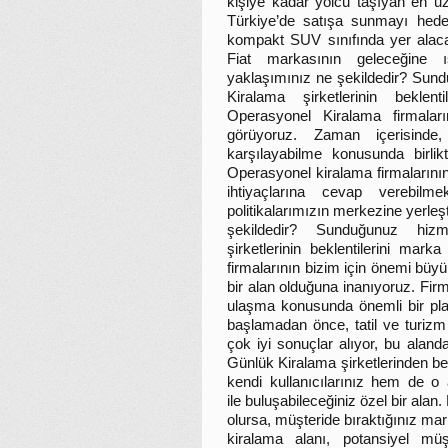
kişiye kadar yolcu taşıyan en uz
Türkiye’de satışa sunmayı hedef
kompakt SUV sınıfında yer ala
Fiat markasının geleceğine ı
yaklaşımınız ne şekildedir? Sun
Kiralama şirketlerinin beklen
Operasyonel Kiralama firmalar
görüyoruz. Zaman içerisinde, 
karşılayabilme konusunda birlik
Operasyonel kiralama firmalarının 
ihtiyaçlarına cevap verebilme
politikalarımızın merkezine yerleş
şekildedir? Sunduğunuz hiz
şirketlerinin beklentilerini mar
firmalarının bizim için önemi bü
bir alan olduğuna inanıyoruz. Firma
ulaşma konusunda önemli bir plat
başlamadan önce, tatil ve turizm 
çok iyi sonuçlar alıyor, bu alanda
Günlük Kiralama şirketlerinden be
kendi kullanıcılarınız hem de o 
ile buluşabileceğiniz özel bir alan
olursa, müşteride bıraktığınız mar
kiralama alanı, potansiyel müşt