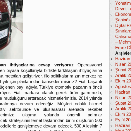
Yönetim
Devri –
Ekonomi
Şahinöz
Dijital
Sınırlar
Çalışma
– Mehm
Emre C
Arşivle
Haziran
Nisan 2
aşan ihtiyaçlarına cevap veriyoruz
Operasyonel
Şubat 2
n piyasa koşullarıyla birlikte farklılaşan ihtiyaçlarına
Aralık 2
metotları geliştiriyor, filo politikalarımızın merkezine
Ekim 2
ılı için planlarından bahseder misiniz? Fiat, başarılı
Ağustos
 güçlenen bayi ağıyla Türkiye otomotiv pazarının öncü
Haziran
ürüyor. Fiat markası olarak gerek ürün gamımızla,
Nisan 2
 mutluluğunu arttıracak hizmetlerimizle, 2014 yılında
Şubat 2
yaratmaya devam edeceğiz. Müşteri odaklı hizmet
Aralık 2
tiv sektöründe ve uluslararası arenada rekabet
Ekim 2
flerimize ulaşma yolunda önemli adımlar
Eylül 2
ek stratejisinin temel taşlarından birini oluşturan 500
Haziran
modellerle genişlemeye devam edecek. 500 Ailesinin 7