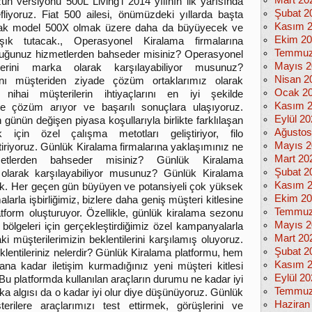
Mart 20
un versiyonu 500L Living’i 2014 yılının ilk yarısında
Şubat 2
liyoruz. Fiat 500 ailesi, önümüzdeki yıllarda başta
Kasım 
cak model 500X olmak üzere daha da büyüyecek ve
Ekim 2
şık tutacak., Operasyonel Kiralama firmalarına
Temmuz
duğunuz hizmetlerden bahseder misiniz? Operasyonel
Mayıs 2
tilerini marka olarak karşılayabiliyor musunuz?
Nisan 2
ını müşteriden ziyade çözüm ortaklarımız olarak
Ocak 2
nihai müşterilerin ihtiyaçlarını en iyi şekilde
Kasım 
te çözüm arıyor ve başarılı sonuçlara ulaşıyoruz.
Eylül 2
günün değişen piyasa koşullarıyla birlikte farklılaşan
Ağustos
k için özel çalışma metotları geliştiriyor, filo
Mayıs 2
tiriyoruz. Günlük Kiralama firmalarına yaklaşımınız ne
Mart 20
metlerden bahseder misiniz? Günlük Kiralama
Şubat 2
ka olarak karşılayabiliyor musunuz? Günlük Kiralama
Kasım 
yük. Her geçen gün büyüyen ve potansiyeli çok yüksek
Ekim 2
larla işbirliğimiz, bizlere daha geniş müşteri kitlesine
Temmuz
form oluşturuyor. Özellikle, günlük kiralama sezonu
Mayıs 2
bölgeleri için gerçekleştirdiğimiz özel kampanyalarla
Mart 20
ki müşterilerimizin beklentilerini karşılamış oluyoruz.
Şubat 2
klentileriniz nelerdir? Günlük Kiralama platformu, hem
Kasım 
ana kadar iletişim kurmadığınız yeni müşteri kitlesi
Eylül 2
. Bu platformda kullanılan araçların durumu ne kadar iyi
Temmuz
ka algısı da o kadar iyi olur diye düşünüyoruz. Günlük
Haziran
erilere araçlarımızı test ettirmek, görüşlerini ve