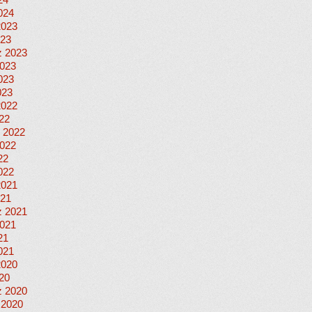
24
024
2023
023
 2023
023
023
023
2022
022
 2022
022
22
022
2021
021
 2021
021
21
021
2020
020
 2020
 2020