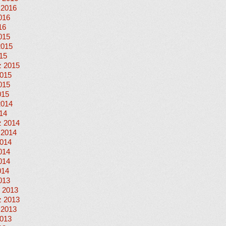
 2016
016
16
015
2015
015
 2015
015
015
015
2014
014
 2014
 2014
014
014
014
014
013
 2013
 2013
 2013
013