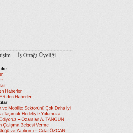
etişim
İş Ortağı Üyeliği
iler
er
er
lar
en Haberler
R'den Haberler
ılar
a ve Mobilite Sektörünü Çok Daha İyi
ra Taşımak Hedefiyle Yolumuza
diyoruz – Özarslan A. TANGÜN
in Çalışma Belgesi Verme
lüğü ve Yaptırımı – Celal ÖZCAN