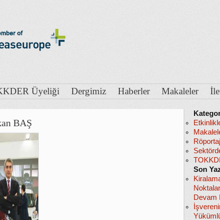
KDER Üyeliği
Dergimiz
Haberler
Makaleler
İl
Kategor
Okan BAŞ
Etkinlikl
Makalel
Röportaj
Sektörd
TOKKDE
Son Yaz
Kiralam
Noktala
Devam E
İşveren
Yükümlü