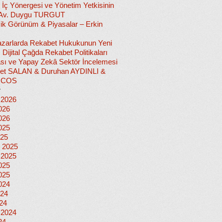
 İç Yönergesi ve Yönetim Yetkisinin
 Av. Duygu TURGUT
k Görünüm & Piyasalar – Erkin
 Pazarlarda Rekabet Hukukunun Yeni
ı: Dijital Çağda Rekabet Politikaları
sı ve Yapay Zekâ Sektör İncelemesi
et SALAN & Duruhan AYDINLI &
İCOS
r
 2026
026
026
025
025
 2025
 2025
025
025
024
024
024
 2024