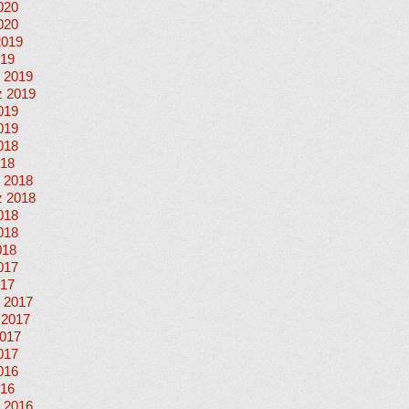
020
020
2019
019
 2019
 2019
019
019
018
018
 2018
 2018
018
018
018
017
017
 2017
 2017
017
017
016
016
 2016