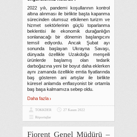
2022 yılı, pandemi koşullarının kontrol
altına alınması ile birlikte başta kapanma
sürecinden olumsuz etkilenen turizm ve
hizmet sektörlerinin güçlü toparlanma
beklentisi ile ekonomik durağanlığın
sonlanacağı bir dönemin başlangıcını
temsil ediyordu. Ancak Şubat ayı
sonunda başlayan Ukrayna Savaşı,
dünyada özellikle Uzakdoğu menşeili
ürünlerde başlamış olan tedarik
darboğazına yeni bir boyut daha eklerken
aynı zamanda özellikle emtia fiyatlarında
baş gösteren ani artışlar ile birlikte
küresel anlamda enflasyonist bir ortamla
baş başa kalmamıza sebep oldu.
Daha fazla
TOKKDER
27 Kasım 2022
Röportajlar
Fiorent Genel Müdürü –