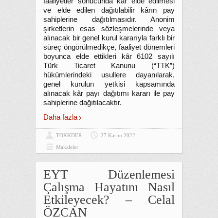
faaliyetler sonucunda kâr elde edilmesi
ve elde edilen dağıtılabilir kârın pay
sahiplerine dağıtılmasıdır. Anonim
şirketlerin esas sözleşmelerinde veya
alınacak bir genel kurul kararıyla farklı bir
süreç öngörülmedikçe, faaliyet dönemleri
boyunca elde ettikleri kâr 6102 sayılı
Türk Ticaret Kanunu (“TTK”)
hükümlerindeki usullere dayanılarak,
genel kurulun yetkisi kapsamında
alınacak kâr payı dağıtımı kararı ile pay
sahiplerine dağıtılacaktır.
Daha fazla
TOKKDER
27 Kasım 2022
Makaleler
EYT Düzenlemesi
Çalışma Hayatını Nasıl
Etkileyecek? – Celal
ÖZCAN