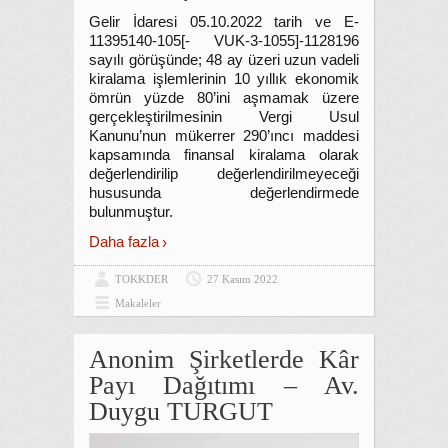
Gelir İdaresi 05.10.2022 tarih ve E-
11395140-105[- VUK-3-1055]-1128196
sayılı görüşünde; 48 ay üzeri uzun vadeli
kiralama işlemlerinin 10 yıllık ekonomik
ömrün yüzde 80’ini aşmamak üzere
gerçekleştirilmesinin Vergi Usul
Kanunu’nun mükerrer 290’ıncı maddesi
kapsamında finansal kiralama olarak
değerlendirilip değerlendirilmeyeceği
hususunda değerlendirmede
bulunmuştur.
Daha fazla
TOKKDER
27 Kasım 2022
Makaleler
Anonim Şirketlerde Kâr
Payı Dağıtımı – Av.
Duygu TURGUT