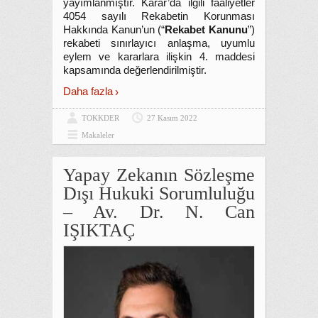
yayımlanmıştır. Karar’da ilgili faaliyetler
4054 sayılı Rekabetin Korunması
Hakkında Kanun’un (“
Rekabet Kanunu
”)
rekabeti sınırlayıcı anlaşma, uyumlu
eylem ve kararlara ilişkin 4. maddesi
kapsamında değerlendirilmiştir.
Daha fazla
TOKKDER
27 Kasım 2022
Makaleler
Yapay Zekanın Sözleşme
Dışı Hukuki Sorumluluğu
– Av. Dr. N. Can
IŞIKTAÇ