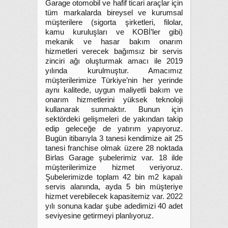
Garage otomobil ve hafif ticari araçlar için
tüm markalarda bireysel ve kurumsal
müşterilere (sigorta şirketleri, filolar,
kamu kuruluşları ve KOBİ’ler gibi)
mekanik ve hasar bakım onarım
hizmetleri verecek bağımsız bir servis
zinciri ağı oluşturmak amacı ile 2019
yılında kurulmuştur. Amacımız
müşterilerimize Türkiye’nin her yerinde
aynı kalitede, uygun maliyetli bakım ve
onarım hizmetlerini yüksek teknoloji
kullanarak sunmaktır. Bunun için
sektördeki gelişmeleri de yakından takip
edip geleceğe de yatırım yapıyoruz.
Bugün itibarıyla 3 tanesi kendimize ait 25
tanesi franchise olmak üzere 28 noktada
Birlas Garage şubelerimiz var. 18 ilde
müşterilerimize hizmet veriyoruz.
Şubelerimizde toplam 42 bin m2 kapalı
servis alanında, ayda 5 bin müşteriye
hizmet verebilecek kapasitemiz var. 2022
yılı sonuna kadar şube adedimizi 40 adet
seviyesine getirmeyi planlıyoruz.