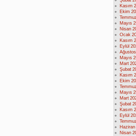
Şubat 2
Kasım 
Ekim 2
Temmuz
Mayıs 2
Nisan 2
Ocak 2
Kasım 
Eylül 2
Ağustos
Mayıs 2
Mart 20
Şubat 2
Kasım 
Ekim 2
Temmuz
Mayıs 2
Mart 20
Şubat 2
Kasım 
Eylül 2
Temmuz
Haziran
Nisan 2