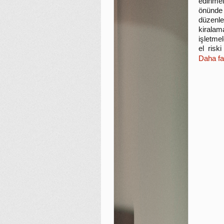
edinmel
önünde 
düzenl
kiralam
işletme
el risk
Daha fa