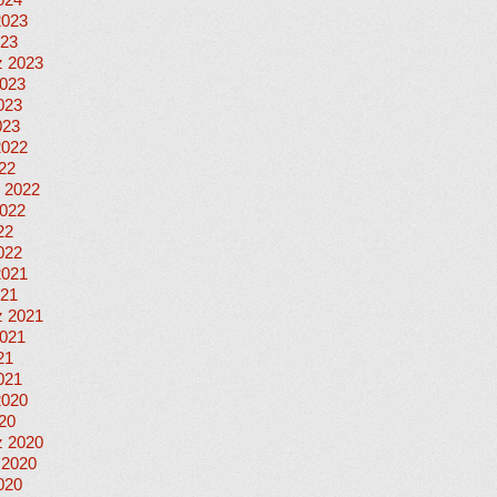
024
2023
023
 2023
023
023
023
2022
022
 2022
022
22
022
2021
021
 2021
021
21
021
2020
020
 2020
 2020
020