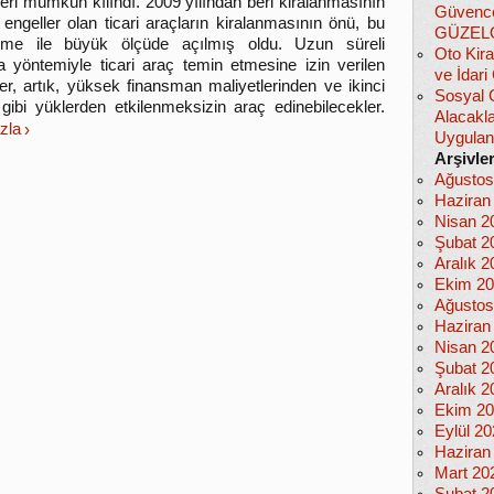
eri mümkün kılındı. 2009 yılından beri kiralanmasının
Güvencel
engeller olan ticari araçların kiralanmasının önü, bu
GÜZEL
eme ile büyük ölçüde açılmış oldu. Uzun süreli
Oto Kira
a yöntemiyle ticari araç temin etmesine izin verilen
ve İdar
ler, artık, yüksek finansman maliyetlerinden ve ikinci
Sosyal 
i gibi yüklerden etkilenmeksizin araç edinebilecekler.
Alacakla
zla
Uygula
Arşivle
Ağustos
Haziran
Nisan 2
Şubat 2
Aralık 2
Ekim 2
Ağustos
Haziran
Nisan 2
Şubat 2
Aralık 2
Ekim 2
Eylül 2
Haziran
Mart 20