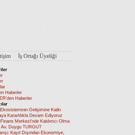
etişim
İş Ortağı Üyeliği
iler
er
er
lar
en Haberler
R'den Haberler
ılar
 Ekosisteminin Gelişimine Katkı
ya Kararlılıkla Devam Ediyoruz
l Finans Merkezi’nde Katılımcı Olma
– Av. Duygu TURGUT
arışı: Kayıt Dışından Ekonomiye,