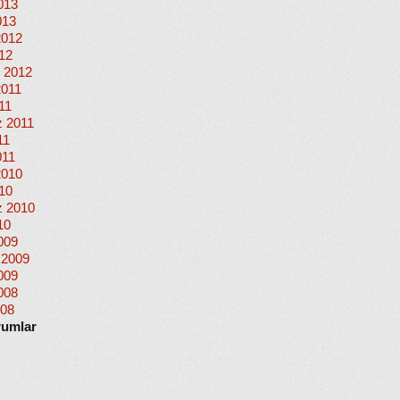
013
013
2012
012
 2012
2011
11
 2011
11
011
2010
010
 2010
10
009
 2009
009
008
008
rumlar