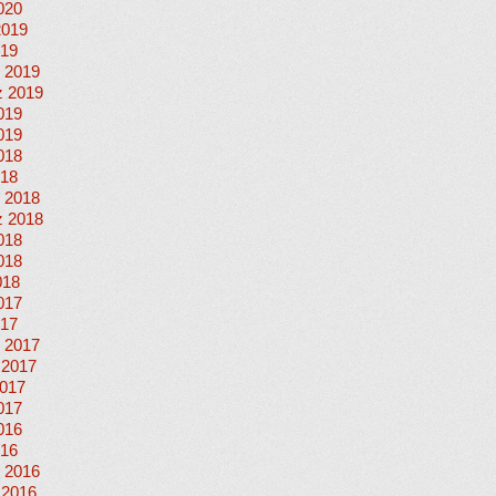
020
2019
019
 2019
 2019
019
019
018
018
 2018
 2018
018
018
018
017
017
 2017
 2017
017
017
016
016
 2016
 2016