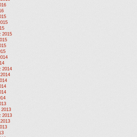
016
16
015
2015
015
 2015
015
015
015
2014
014
 2014
 2014
014
014
014
014
013
 2013
 2013
 2013
013
13