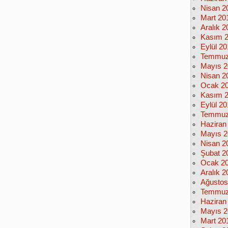
Nisan 2
Mart 20
Aralık 2
Kasım 
Eylül 2
Temmuz
Mayıs 2
Nisan 2
Ocak 2
Kasım 
Eylül 2
Temmuz
Haziran
Mayıs 2
Nisan 2
Şubat 2
Ocak 2
Aralık 2
Ağustos
Temmuz
Haziran
Mayıs 2
Mart 20