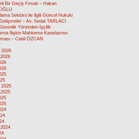
i Bir Geçiş Fırsatı – Hakan
OĞLU
lama Sektörü ile İlgili Güncel Hukuki
i Gelişmeler – Av. Sedat TARLACI
Güvenlik Yönünden İşçilik
rına İlişkin Mahkeme Kararlarının
nması – Celal ÖZCAN
r
 2026
 2026
026
026
025
025
 2025
 2025
025
025
024
024
024
 2024
24