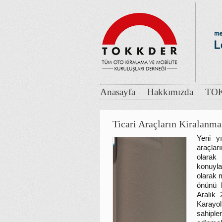
Anasayfa
Hakkımızda
TOK
Ticari Araçların Kiralanm
Yeni yı
araçla
olarak
konuyla
olarak m
önünü 
Aralık 
Karayol
sahiple