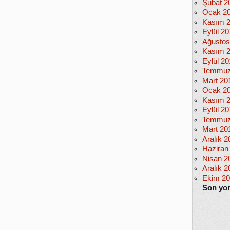
Şubat 2
Ocak 2
Kasım 
Eylül 2
Ağustos
Kasım 
Eylül 20
Temmuz
Mart 20
Ocak 2
Kasım 
Eylül 2
Temmuz
Mart 20
Aralık 2
Haziran
Nisan 2
Aralık 2
Ekim 2
Son yo