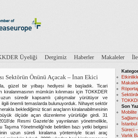
KDER Üyeliği
Dergimiz
Haberler
Makaleler
İl
Kategor
ası Sektörün Önünü Açacak – İnan Ekici
Etkinlikl
Makalel
la, güzel bir yılbaşı hediyesi ile başladık. Ticari
Röportaj
rın kiralanmasının mümkün kılınması için TOKKDER
Sektörd
 uzun süredir kapsamlı çalışmalar yürütüyor ve
TOKKDE
 ilgili önemli temaslarda bulunuyorduk. Nihayet sektör
Son Yaz
erakla beklediğimiz ticari araçların kiralanabilmesinin
Mobilite
büyük ölçüde açan düzenleme yürürlüğe girdi. 31
Sağlama
2018’de Resmi Gazete’de yayınlanan yönetmelikle,
İstanbu
u Taşıma Yönetmeliği’nde belirtilen bazı yetki belgesi
Süreci 
rinin uzun süreli kiralama yöntemiyle ticari araç
Varlık B