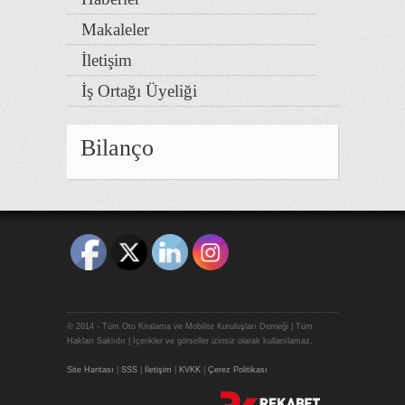
Makaleler
İletişim
İş Ortağı Üyeliği
Bilanço
© 2014 - Tüm Oto Kiralama ve Mobilite Kuruluşları Derneği | Tüm
Hakları Saklıdır | İçerikler ve görseller izinsiz olarak kullanılamaz.
Site Haritası
|
SSS
|
İletişim
|
KVKK
|
Çerez Politikası