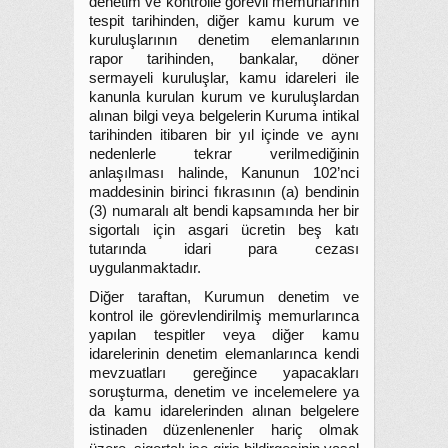
denetim ve kontrolle görevli memurlarının
tespit tarihinden, diğer kamu kurum ve
kuruluşlarının denetim elemanlarının
rapor tarihinden, bankalar, döner
sermayeli kuruluşlar, kamu idareleri ile
kanunla kurulan kurum ve kuruluşlardan
alınan bilgi veya belgelerin Kuruma intikal
tarihinden itibaren bir yıl içinde ve aynı
nedenlerle tekrar verilmediğinin
anlaşılması halinde, Kanunun 102’nci
maddesinin birinci fıkrasının (a) bendinin
(3) numaralı alt bendi kapsamında her bir
sigortalı için asgari ücretin beş katı
tutarında idari para cezası
uygulanmaktadır.
Diğer taraftan, Kurumun denetim ve
kontrol ile görevlendirilmiş memurlarınca
yapılan tespitler veya diğer kamu
idarelerinin denetim elemanlarınca kendi
mevzuatları gereğince yapacakları
soruşturma, denetim ve incelemelere ya
da kamu idarelerinden alınan belgelere
istinaden düzenlenenler hariç olmak