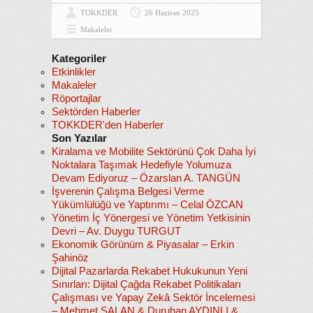
TOKKDER
26 Haziran 2025
Makaleler
Kategoriler
Etkinlikler
Makaleler
Röportajlar
Sektörden Haberler
TOKKDER'den Haberler
Son Yazılar
Kiralama ve Mobilite Sektörünü Çok Daha İyi
Noktalara Taşımak Hedefiyle Yolumuza
Devam Ediyoruz – Özarslan A. TANGÜN
İşverenin Çalışma Belgesi Verme
Yükümlülüğü ve Yaptırımı – Celal ÖZCAN
Yönetim İç Yönergesi ve Yönetim Yetkisinin
Devri – Av. Duygu TURGUT
Ekonomik Görünüm & Piyasalar – Erkin
Şahinöz
Dijital Pazarlarda Rekabet Hukukunun Yeni
Sınırları: Dijital Çağda Rekabet Politikaları
Çalışması ve Yapay Zekâ Sektör İncelemesi
– Mehmet SALAN & Duruhan AYDINLI &