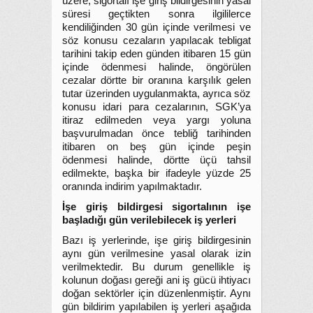
üzere, sigortalı işe giriş bildirgesinin yasal
süresi geçtikten sonra ilgililerce
kendiliğinden 30 gün içinde verilmesi ve
söz konusu cezaların yapılacak tebligat
tarihini takip eden günden itibaren 15 gün
içinde ödenmesi halinde, öngörülen
cezalar dörtte bir oranına karşılık gelen
tutar üzerinden uygulanmakta, ayrıca söz
konusu idari para cezalarının, SGK’ya
itiraz edilmeden veya yargı yoluna
başvurulmadan önce tebliğ tarihinden
itibaren on beş gün içinde peşin
ödenmesi halinde, dörtte üçü tahsil
edilmekte, başka bir ifadeyle yüzde 25
oranında indirim yapılmaktadır.
İşe giriş bildirgesi sigortalının işe
başladığı gün verilebilecek iş yerleri
Bazı iş yerlerinde, işe giriş bildirgesinin
aynı gün verilmesine yasal olarak izin
verilmektedir. Bu durum genellikle iş
kolunun doğası gereği ani iş gücü ihtiyacı
doğan sektörler için düzenlenmiştir. Aynı
gün bildirim yapılabilen iş yerleri aşağıda