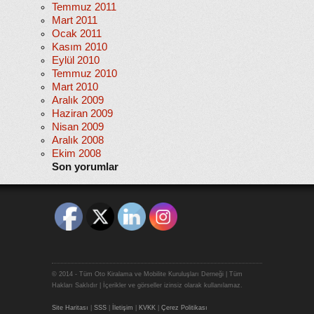
Temmuz 2011
Mart 2011
Ocak 2011
Kasım 2010
Eylül 2010
Temmuz 2010
Mart 2010
Aralık 2009
Haziran 2009
Nisan 2009
Aralık 2008
Ekim 2008
Son yorumlar
© 2014 - Tüm Oto Kiralama ve Mobilite Kuruluşları Derneği | Tüm
Hakları Saklıdır | İçerikler ve görseller izinsiz olarak kullanılamaz.
Site Haritası
|
SSS
|
İletişim
|
KVKK
|
Çerez Politikası