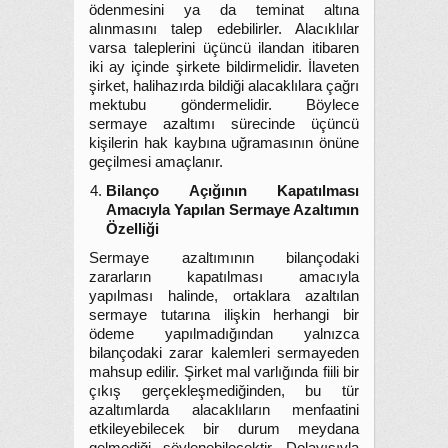
ödenmesini ya da teminat altına
alınmasını talep edebilirler. Alacıklılar
varsa taleplerini üçüncü ilandan itibaren
iki ay içinde şirkete bildirmelidir. İlaveten
şirket, halihazırda bildiği alacaklılara çağrı
mektubu göndermelidir. Böylece
sermaye azaltımı sürecinde üçüncü
kişilerin hak kaybına uğramasının önüne
geçilmesi amaçlanır.
Bilanço Açığının Kapatılması
Amacıyla Yapılan Sermaye Azaltımın
Özelliği
Sermaye azaltımının bilançodaki
zararların kapatılması amacıyla
yapılması halinde, ortaklara azaltılan
sermaye tutarına ilişkin herhangi bir
ödeme yapılmadığından yalnızca
bilançodaki zarar kalemleri sermayeden
mahsup edilir. Şirket mal varlığında fiili bir
çıkış gerçekleşmediğinden, bu tür
azaltımlarda alacaklıların menfaatini
etkileyebilecek bir durum meydana