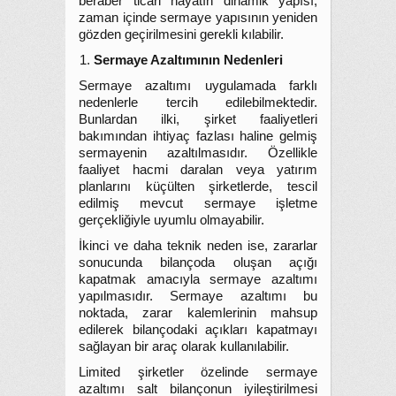
beraber ticari hayatın dinamik yapısı,
zaman içinde sermaye yapısının yeniden
gözden geçirilmesini gerekli kılabilir.
Sermaye Azaltımının Nedenleri
Sermaye azaltımı uygulamada farklı
nedenlerle tercih edilebilmektedir.
Bunlardan ilki, şirket faaliyetleri
bakımından ihtiyaç fazlası haline gelmiş
sermayenin azaltılmasıdır. Özellikle
faaliyet hacmi daralan veya yatırım
planlarını küçülten şirketlerde, tescil
edilmiş mevcut sermaye işletme
gerçekliğiyle uyumlu olmayabilir.
İkinci ve daha teknik neden ise, zararlar
sonucunda bilançoda oluşan açığı
kapatmak amacıyla sermaye azaltımı
yapılmasıdır. Sermaye azaltımı bu
noktada, zarar kalemlerinin mahsup
edilerek bilançodaki açıkları kapatmayı
sağlayan bir araç olarak kullanılabilir.
Limited şirketler özelinde sermaye
azaltımı salt bilançonun iyileştirilmesi