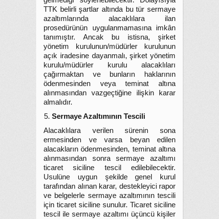
gelmediği söylenebilecektir. Dolayısıyla
TTK belirli şartlar altında bu tür sermaye
azaltımlarında alacaklılara ilan
prosedürünün uygulanmamasına imkân
tanımıştır. Ancak bu istisna, şirket
yönetim kurulunun/müdürler kurulunun
açık iradesine dayanmalı, şirket yönetim
kurulu/müdürler kurulu alacaklıları
çağırmaktan ve bunların haklarının
ödenmesinden veya teminat altına
alınmasından vazgeçtiğine ilişkin karar
almalıdır.
Sermaye Azaltımının Tescili
Alacaklılara verilen sürenin sona
ermesinden ve varsa beyan edilen
alacakların ödenmesinden, teminat altına
alınmasından sonra sermaye azaltımı
ticaret siciline tescil edilebilecektir.
Usulüne uygun şekilde genel kurul
tarafından alınan karar, destekleyici rapor
ve belgelerle sermaye azaltımının tescili
için ticaret siciline sunulur. Ticaret siciline
tescil ile sermaye azaltımı üçüncü kişiler