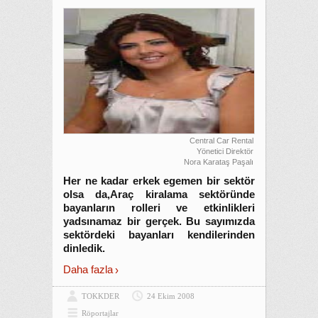
Central Car Rental
Yönetici Direktör
Nora Karataş Paşalı
Her ne kadar erkek egemen bir sektör
olsa da,Araç kiralama sektöründe
bayanların rolleri ve etkinlikleri
yadsınamaz bir gerçek. Bu sayımızda
sektördeki bayanları kendilerinden
dinledik.
Daha fazla
TOKKDER
24 Ekim 2008
Röportajlar