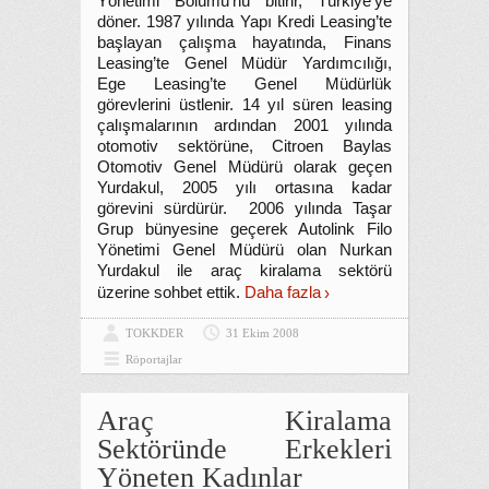
Yönetimi Bölümü’nü bitirir, Türkiye’ye
döner. 1987 yılında Yapı Kredi Leasing’te
başlayan çalışma hayatında, Finans
Leasing’te Genel Müdür Yardımcılığı,
Ege Leasing’te Genel Müdürlük
görevlerini üstlenir. 14 yıl süren leasing
çalışmalarının ardından 2001 yılında
otomotiv sektörüne, Citroen Baylas
Otomotiv Genel Müdürü olarak geçen
Yurdakul, 2005 yılı ortasına kadar
görevini sürdürür. 2006 yılında Taşar
Grup bünyesine geçerek Autolink Filo
Yönetimi Genel Müdürü olan Nurkan
Yurdakul ile araç kiralama sektörü
üzerine sohbet ettik.
Daha fazla
TOKKDER
31 Ekim 2008
Röportajlar
Araç Kiralama
Sektöründe Erkekleri
Yöneten Kadınlar