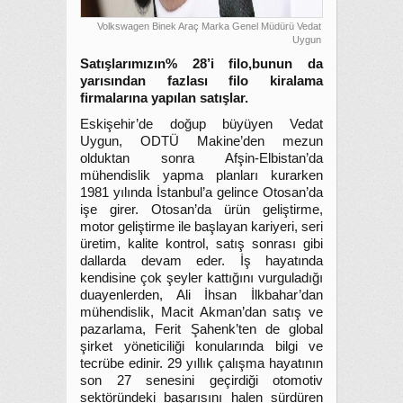
Volkswagen Binek Araç Marka Genel Müdürü Vedat
Uygun
Satışlarımızın% 28’i filo,bunun da
yarısından fazlası filo kiralama
firmalarına yapılan satışlar.
Eskişehir’de doğup büyüyen Vedat
Uygun, ODTÜ Makine’den mezun
olduktan sonra Afşin-Elbistan’da
mühendislik yapma planları kurarken
1981 yılında İstanbul’a gelince Otosan’da
işe girer. Otosan’da ürün geliştirme,
motor geliştirme ile başlayan kariyeri, seri
üretim, kalite kontrol, satış sonrası gibi
dallarda devam eder. İş hayatında
kendisine çok şeyler kattığını vurguladığı
duayenlerden, Ali İhsan İlkbahar’dan
mühendislik, Macit Akman’dan satış ve
pazarlama, Ferit Şahenk’ten de global
şirket yöneticiliği konularında bilgi ve
tecrübe edinir. 29 yıllık çalışma hayatının
son 27 senesini geçirdiği otomotiv
sektöründeki başarısını halen sürdüren