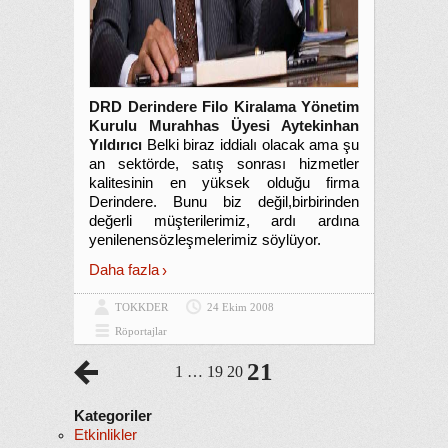
DRD Derindere Filo Kiralama Yönetim
Kurulu Murahhas Üyesi Aytekinhan
Yıldırıcı
Belki biraz iddialı olacak ama şu
an sektörde, satış sonrası hizmetler
kalitesinin en yüksek olduğu firma
Derindere. Bunu biz değil,birbirinden
değerli müşterilerimiz, ardı ardına
yenilenensözleşmelerimiz söylüyor.
Daha fazla
TOKKDER
24 Ekim 2008
Röportajlar
21
1
…
19
20
Kategoriler
Etkinlikler