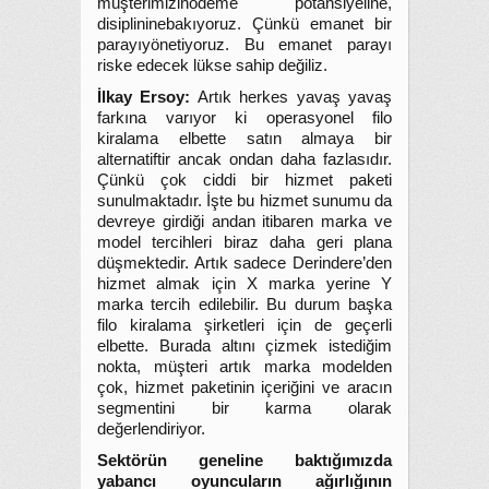
müşterimizinödeme potansiyeline,
disiplininebakıyoruz. Çünkü emanet bir
parayıyönetiyoruz. Bu emanet parayı
riske edecek lükse sahip değiliz.
İlkay Ersoy:
Artık herkes yavaş yavaş
farkına varıyor ki operasyonel filo
kiralama elbette satın almaya bir
alternatiftir ancak ondan daha fazlasıdır.
Çünkü çok ciddi bir hizmet paketi
sunulmaktadır. İşte bu hizmet sunumu da
devreye girdiği andan itibaren marka ve
model tercihleri biraz daha geri plana
düşmektedir. Artık sadece Derindere’den
hizmet almak için X marka yerine Y
marka tercih edilebilir. Bu durum başka
filo kiralama şirketleri için de geçerli
elbette. Burada altını çizmek istediğim
nokta, müşteri artık marka modelden
çok, hizmet paketinin içeriğini ve aracın
segmentini bir karma olarak
değerlendiriyor.
Sektörün geneline baktığımızda
yabancı oyuncuların ağırlığının