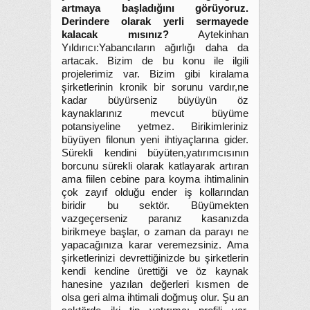
artmaya başladığını görüyoruz.
Derindere olarak yerli sermayede
kalacak mısınız?
Aytekinhan
Yıldırıcı:Yabancıların ağırlığı daha da
artacak. Bizim de bu konu ile ilgili
projelerimiz var. Bizim gibi kiralama
şirketlerinin kronik bir sorunu vardır,ne
kadar büyürseniz büyüyün öz
kaynaklarınız mevcut büyüme
potansiyeline yetmez. Birikimleriniz
büyüyen filonun yeni ihtiyaçlarına gider.
Sürekli kendini büyüten,yatırımcısının
borcunu sürekli olarak katlayarak artıran
ama fiilen cebine para koyma ihtimalinin
çok zayıf olduğu ender iş kollarından
biridir bu sektör. Büyümekten
vazgeçerseniz paranız kasanızda
birikmeye başlar, o zaman da parayı ne
yapacağınıza karar veremezsiniz. Ama
şirketlerinizi devrettiğinizde bu şirketlerin
kendi kendine ürettiği ve öz kaynak
hanesine yazılan değerleri kısmen de
olsa geri alma ihtimali doğmuş olur. Şu an