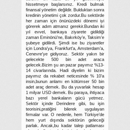
hissetmeye başlarsınız. Kredi bulmak
finansal yönetim değildir. Bulduktan sonra
kredinin yönetimi çok zordur.Bu sektörde
her zaman için önünüzdeki dönemi iyi
görerek adım atmanız gerekir.Bundan iki
yıl evvel, bankaya ziyarete gidildiği
zaman Eminönü’ne, Bakırköy’e, Taksim’e
şubeye gidilirdi. Şimdi ise bu ziyaretler
için Londra’ya, Frankfurt’a, Amsterdam’a,
Cenevre’ye gidiyoruz. Sektör yakın bir
gelecekte 500 bin adet araca
gelecek.Bizim şu an pazar payımız %13-
14 civarlarında. Hadi diyelim ki bizim
payımız da rekabet neticesinde % 10’a
insin,bunun anlamı en kötümser 50 bin
adet araç demek. Bu da yuvarlak hesap
1 milyar USD demek. Bu paraya, ihtiyaca
bazı yerel bankaların gücü yetmez.
Sektör içinde Derindere gibi, bu işin
teorisini,pratiğini bilerek uygulayan
firmalar var. O nedenle, hem Türkiye’de
hem yurt dışında sektörün geleceği
parlak. Ancak,bu kadar talep patlaması