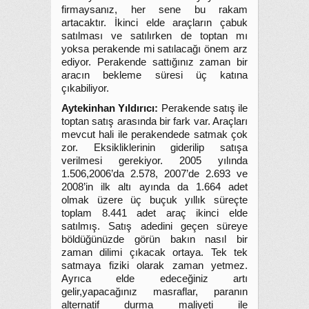
firmaysanız, her sene bu rakam
artacaktır. İkinci elde araçların çabuk
satılması ve satılırken de toptan mı
yoksa perakende mi satılacağı önem arz
ediyor. Perakende sattığınız zaman bir
aracın bekleme süresi üç katına
çıkabiliyor.
Aytekinhan Yıldırıcı:
Perakende satış ile
toptan satış arasında bir fark var. Araçları
mevcut hali ile perakendede satmak çok
zor. Eksikliklerinin giderilip satışa
verilmesi gerekiyor. 2005 yılında
1.506,2006’da 2.578, 2007’de 2.693 ve
2008’in ilk altı ayında da 1.664 adet
olmak üzere üç buçuk yıllık süreçte
toplam 8.441 adet araç ikinci elde
satılmış. Satış adedini geçen süreye
böldüğünüzde görün bakın nasıl bir
zaman dilimi çıkacak ortaya. Tek tek
satmaya fiziki olarak zaman yetmez.
Ayrıca elde edeceğiniz artı
gelir,yapacağınız masraflar, paranın
alternatif durma maliyeti ile