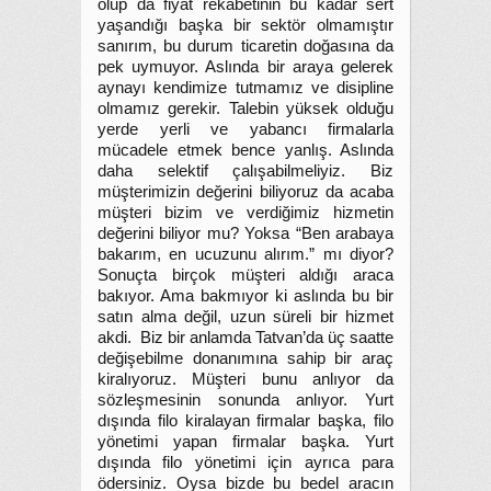
olup da fiyat rekabetinin bu kadar sert
yaşandığı başka bir sektör olmamıştır
sanırım, bu durum ticaretin doğasına da
pek uymuyor. Aslında bir araya gelerek
aynayı kendimize tutmamız ve disipline
olmamız gerekir. Talebin yüksek olduğu
yerde yerli ve yabancı firmalarla
mücadele etmek bence yanlış. Aslında
daha selektif çalışabilmeliyiz. Biz
müşterimizin değerini biliyoruz da acaba
müşteri bizim ve verdiğimiz hizmetin
değerini biliyor mu? Yoksa “Ben arabaya
bakarım, en ucuzunu alırım.” mı diyor?
Sonuçta birçok müşteri aldığı araca
bakıyor. Ama bakmıyor ki aslında bu bir
satın alma değil, uzun süreli bir hizmet
akdi. Biz bir anlamda Tatvan’da üç saatte
değişebilme donanımına sahip bir araç
kiralıyoruz. Müşteri bunu anlıyor da
sözleşmesinin sonunda anlıyor. Yurt
dışında filo kiralayan firmalar başka, filo
yönetimi yapan firmalar başka. Yurt
dışında filo yönetimi için ayrıca para
ödersiniz. Oysa bizde bu bedel aracın