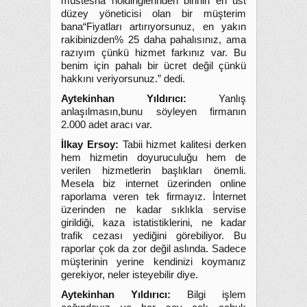
müstesna holdinglerinden birinin en üst
düzey yöneticisi olan bir müşterim
bana“Fiyatları artırıyorsunuz, en yakın
rakibinizden% 25 daha pahalısınız, ama
razıyım çünkü hizmet farkınız var. Bu
benim için pahalı bir ücret değil çünkü
hakkını veriyorsunuz.” dedi.
Aytekinhan Yıldırıcı:
Yanlış
anlaşılmasın,bunu söyleyen firmanın
2.000 adet aracı var.
İlkay Ersoy:
Tabii hizmet kalitesi derken
hem hizmetin doyuruculuğu hem de
verilen hizmetlerin başlıkları önemli.
Mesela biz internet üzerinden online
raporlama veren tek firmayız. İnternet
üzerinden ne kadar sıklıkla servise
girildiği, kaza istatistiklerini, ne kadar
trafik cezası yediğini görebiliyor. Bu
raporlar çok da zor değil aslında. Sadece
müşterinin yerine kendinizi koymanız
gerekiyor, neler isteyebilir diye.
Aytekinhan Yıldırıcı:
Bilgi işlem