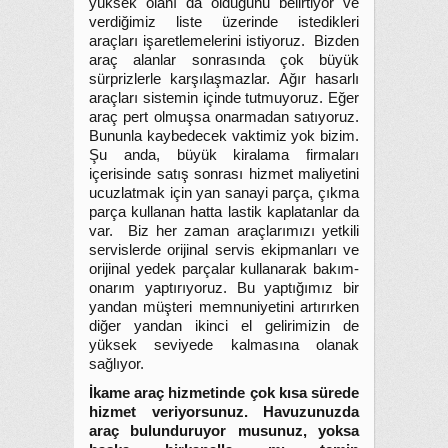
yüksek olanı da olduğunu belirtiyor ve
verdiğimiz liste üzerinde istedikleri
araçları işaretlemelerini istiyoruz. Bizden
araç alanlar sonrasında çok büyük
sürprizlerle karşılaşmazlar. Ağır hasarlı
araçları sistemin içinde tutmuyoruz. Eğer
araç pert olmuşsa onarmadan satıyoruz.
Bununla kaybedecek vaktimiz yok bizim.
Şu anda, büyük kiralama firmaları
içerisinde satış sonrası hizmet maliyetini
ucuzlatmak için yan sanayi parça, çıkma
parça kullanan hatta lastik kaplatanlar da
var. Biz her zaman araçlarımızı yetkili
servislerde orijinal servis ekipmanları ve
orijinal yedek parçalar kullanarak bakım-
onarım yaptırıyoruz. Bu yaptığımız bir
yandan müşteri memnuniyetini artırırken
diğer yandan ikinci el gelirimizin de
yüksek seviyede kalmasına olanak
sağlıyor.
İkame araç hizmetinde çok kısa sürede
hizmet veriyorsunuz. Havuzunuzda
araç bulunduruyor musunuz, yoksa