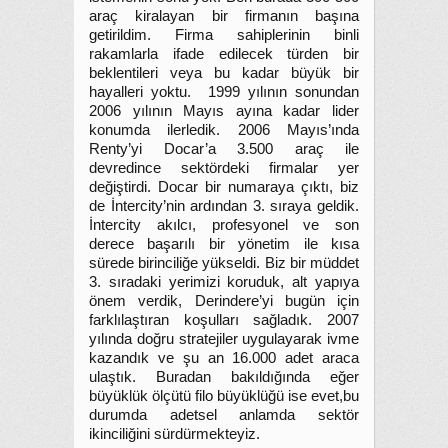
araç kiralayan bir firmanın başına
getirildim. Firma sahiplerinin binli
rakamlarla ifade edilecek türden bir
beklentileri veya bu kadar büyük bir
hayalleri yoktu. 1999 yılının sonundan
2006 yılının Mayıs ayına kadar lider
konumda ilerledik. 2006 Mayıs’ında
Renty’yi Docar’a 3.500 araç ile
devredince sektördeki firmalar yer
değiştirdi. Docar bir numaraya çıktı, biz
de İntercity’nin ardından 3. sıraya geldik.
İntercity akılcı, profesyonel ve son
derece başarılı bir yönetim ile kısa
sürede birinciliğe yükseldi. Biz bir müddet
3. sıradaki yerimizi koruduk, alt yapıya
önem verdik, Derindere’yi bugün için
farklılaştıran koşulları sağladık. 2007
yılında doğru stratejiler uygulayarak ivme
kazandık ve şu an 16.000 adet araca
ulaştık. Buradan bakıldığında eğer
büyüklük ölçütü filo büyüklüğü ise evet,bu
durumda adetsel anlamda sektör
ikinciliğini sürdürmekteyiz.