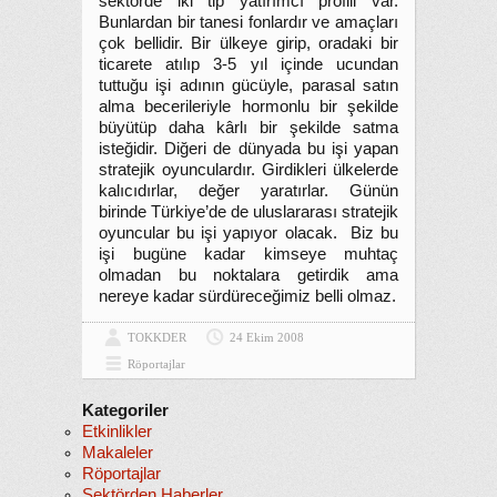
sektörde iki tip yatırımcı profili var.
Bunlardan bir tanesi fonlardır ve amaçları
çok bellidir. Bir ülkeye girip, oradaki bir
ticarete atılıp 3-5 yıl içinde ucundan
tuttuğu işi adının gücüyle, parasal satın
alma becerileriyle hormonlu bir şekilde
büyütüp daha kârlı bir şekilde satma
isteğidir. Diğeri de dünyada bu işi yapan
stratejik oyunculardır. Girdikleri ülkelerde
kalıcıdırlar, değer yaratırlar. Günün
birinde Türkiye’de de uluslararası stratejik
oyuncular bu işi yapıyor olacak. Biz bu
işi bugüne kadar kimseye muhtaç
olmadan bu noktalara getirdik ama
nereye kadar sürdüreceğimiz belli olmaz.
TOKKDER
24 Ekim 2008
Röportajlar
Kategoriler
Etkinlikler
Makaleler
Röportajlar
Sektörden Haberler