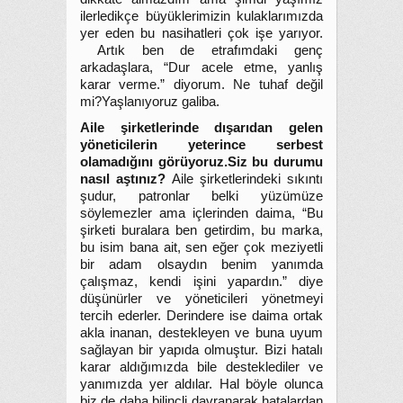
ilerledikçe büyüklerimizin kulaklarımızda
yer eden bu nasihatleri çok işe yarıyor.
Artık ben de etrafımdaki genç
arkadaşlara, “Dur acele etme, yanlış
karar verme.” diyorum. Ne tuhaf değil
mi?Yaşlanıyoruz galiba.
Aile şirketlerinde dışarıdan gelen
yöneticilerin yeterince serbest
olamadığını görüyoruz.Siz bu durumu
nasıl aştınız?
Aile şirketlerindeki sıkıntı
şudur, patronlar belki yüzümüze
söylemezler ama içlerinden daima, “Bu
şirketi buralara ben getirdim, bu marka,
bu isim bana ait, sen eğer çok meziyetli
bir adam olsaydın benim yanımda
çalışmaz, kendi işini yapardın.” diye
düşünürler ve yöneticileri yönetmeyi
tercih ederler. Derindere ise daima ortak
akla inanan, destekleyen ve buna uyum
sağlayan bir yapıda olmuştur. Bizi hatalı
karar aldığımızda bile desteklediler ve
yanımızda yer aldılar. Hal böyle olunca
biz de daha bilinçli davranarak hatalardan