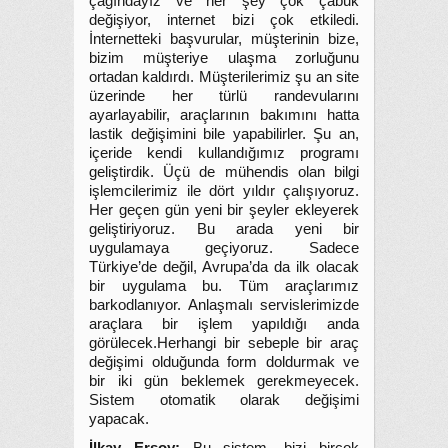
çağındayız ve her şey çok çabuk
değişiyor, internet bizi çok etkiledi.
İnternetteki başvurular, müşterinin bize,
bizim müşteriye ulaşma zorluğunu
ortadan kaldırdı. Müşterilerimiz şu an site
üzerinde her türlü randevularını
ayarlayabilir, araçlarının bakımını hatta
lastik değişimini bile yapabilirler. Şu an,
içeride kendi kullandığımız programı
geliştirdik. Üçü de mühendis olan bilgi
işlemcilerimiz ile dört yıldır çalışıyoruz.
Her geçen gün yeni bir şeyler ekleyerek
geliştiriyoruz. Bu arada yeni bir
uygulamaya geçiyoruz. Sadece
Türkiye’de değil, Avrupa’da da ilk olacak
bir uygulama bu. Tüm araçlarımız
barkodlanıyor. Anlaşmalı servislerimizde
araçlara bir işlem yapıldığı anda
görülecek.Herhangi bir sebeple bir araç
değişimi olduğunda form doldurmak ve
bir iki gün beklemek gerekmeyecek.
Sistem otomatik olarak değişimi
yapacak.