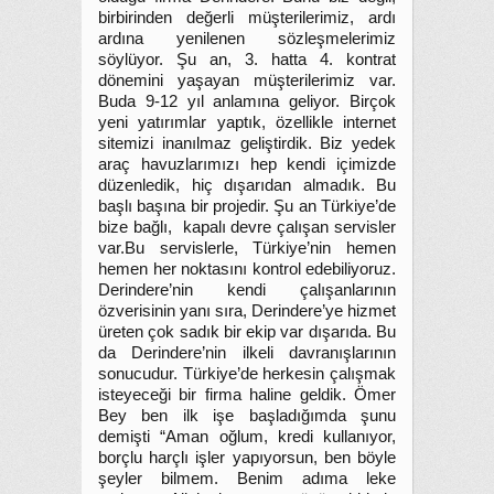
birbirinden değerli müşterilerimiz, ardı
ardına yenilenen sözleşmelerimiz
söylüyor. Şu an, 3. hatta 4. kontrat
dönemini yaşayan müşterilerimiz var.
Buda 9-12 yıl anlamına geliyor. Birçok
yeni yatırımlar yaptık, özellikle internet
sitemizi inanılmaz geliştirdik. Biz yedek
araç havuzlarımızı hep kendi içimizde
düzenledik, hiç dışarıdan almadık. Bu
başlı başına bir projedir. Şu an Türkiye’de
bize bağlı, kapalı devre çalışan servisler
var.Bu servislerle, Türkiye’nin hemen
hemen her noktasını kontrol edebiliyoruz.
Derindere’nin kendi çalışanlarının
özverisinin yanı sıra, Derindere’ye hizmet
üreten çok sadık bir ekip var dışarıda. Bu
da Derindere’nin ilkeli davranışlarının
sonucudur. Türkiye’de herkesin çalışmak
isteyeceği bir firma haline geldik. Ömer
Bey ben ilk işe başladığımda şunu
demişti “Aman oğlum, kredi kullanıyor,
borçlu harçlı işler yapıyorsun, ben böyle
şeyler bilmem. Benim adıma leke