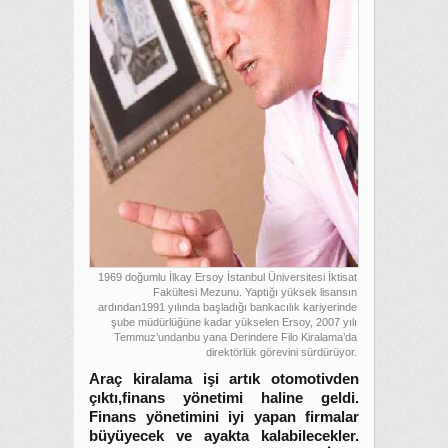
1969 doğumlu İlkay Ersoy İstanbul Üniversitesi İktisat
Fakültesi Mezunu. Yaptığı yüksek lisansın
ardından1991 yılında başladığı bankacılık kariyerinde
şube müdürlüğüne kadar yükselen Ersoy, 2007 yılı
Temmuz’undanbu yana Derindere Filo Kiralama’da
direktörlük görevini sürdürüyor.
Araç kiralama işi artık otomotivden
çıktı,finans yönetimi haline geldi.
Finans yönetimini iyi yapan firmalar
büyüyecek ve ayakta kalabilecekler.