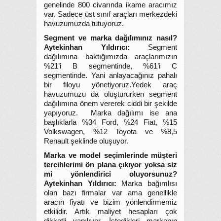
genelinde 800 civarında ikame aracımız
var. Sadece üst sınıf araçları merkezdeki
havuzumuzda tutuyoruz.
Segment ve marka dağılımınız nasıl?
Aytekinhan Yıldırıcı:
Segment
dağılımına baktığımızda araçlarımızın
%21’i B segmentinde, %61’i C
segmentinde. Yani anlayacağınız pahalı
bir filoyu yönetiyoruz.Yedek araç
havuzumuzu da oluştururken segment
dağılımına önem vererek ciddi bir şekilde
yapıyoruz. Marka dağılımı ise ana
başlıklarla %34 Ford, %24 Fiat, %15
Volkswagen, %12 Toyota ve %8,5
Renault şeklinde oluşuyor.
Marka ve model seçimlerinde müşteri
tercihlerimi ön plana çıkıyor yoksa siz
mi yönlendirici oluyorsunuz?
Aytekinhan Yıldırıcı:
Marka bağımlısı
olan bazı firmalar var ama genellikle
aracın fiyatı ve bizim yönlendirmemiz
etkilidir. Artık maliyet hesapları çok