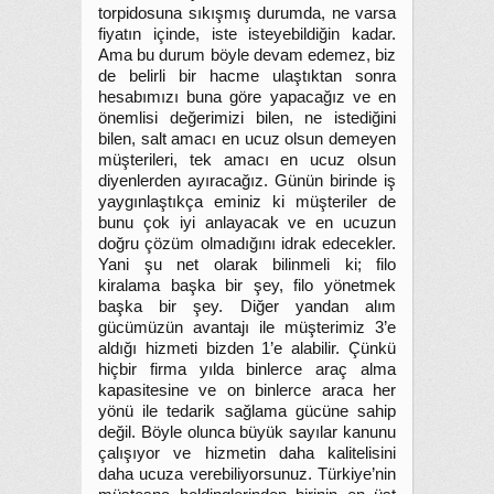
torpidosuna sıkışmış durumda, ne varsa
fiyatın içinde, iste isteyebildiğin kadar.
Ama bu durum böyle devam edemez, biz
de belirli bir hacme ulaştıktan sonra
hesabımızı buna göre yapacağız ve en
önemlisi değerimizi bilen, ne istediğini
bilen, salt amacı en ucuz olsun demeyen
müşterileri, tek amacı en ucuz olsun
diyenlerden ayıracağız. Günün birinde iş
yaygınlaştıkça eminiz ki müşteriler de
bunu çok iyi anlayacak ve en ucuzun
doğru çözüm olmadığını idrak edecekler.
Yani şu net olarak bilinmeli ki; filo
kiralama başka bir şey, filo yönetmek
başka bir şey. Diğer yandan alım
gücümüzün avantajı ile müşterimiz 3’e
aldığı hizmeti bizden 1’e alabilir. Çünkü
hiçbir firma yılda binlerce araç alma
kapasitesine ve on binlerce araca her
yönü ile tedarik sağlama gücüne sahip
değil. Böyle olunca büyük sayılar kanunu
çalışıyor ve hizmetin daha kalitelisini
daha ucuza verebiliyorsunuz. Türkiye’nin