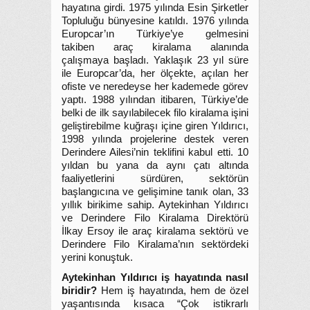
hayatına girdi. 1975 yılında Esin Şirketler
Topluluğu bünyesine katıldı. 1976 yılında
Europcar’ın Türkiye’ye gelmesini
takiben araç kiralama alanında
çalışmaya başladı. Yaklaşık 23 yıl süre
ile Europcar’da, her ölçekte, açılan her
ofiste ve neredeyse her kademede görev
yaptı. 1988 yılından itibaren, Türkiye’de
belki de ilk sayılabilecek filo kiralama işini
geliştirebilme kuğraşı içine giren Yıldırıcı,
1998 yılında projelerine destek veren
Derindere Ailesi’nin teklifini kabul etti. 10
yıldan bu yana da aynı çatı altında
faaliyetlerini sürdüren, sektörün
başlangıcına ve gelişimine tanık olan, 33
yıllık birikime sahip. Aytekinhan Yıldırıcı
ve Derindere Filo Kiralama Direktörü
İlkay Ersoy ile araç kiralama sektörü ve
Derindere Filo Kiralama’nın sektördeki
yerini konuştuk.
Aytekinhan Yıldırıcı iş hayatında nasıl
biridir?
Hem iş hayatında, hem de özel
yaşantısında kısaca “Çok istikrarlı