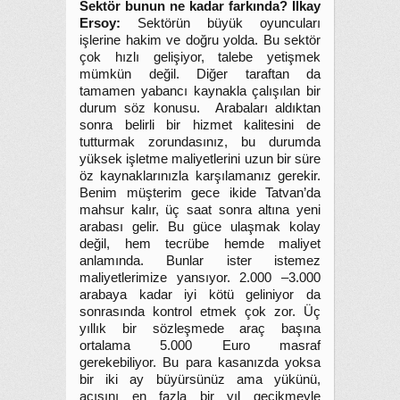
Sektör bunun ne kadar farkında?
İlkay
Ersoy:
Sektörün büyük oyuncuları
işlerine hakim ve doğru yolda. Bu sektör
çok hızlı gelişiyor, talebe yetişmek
mümkün değil. Diğer taraftan da
tamamen yabancı kaynakla çalışılan bir
durum söz konusu. Arabaları aldıktan
sonra belirli bir hizmet kalitesini de
tutturmak zorundasınız, bu durumda
yüksek işletme maliyetlerini uzun bir süre
öz kaynaklarınızla karşılamanız gerekir.
Benim müşterim gece ikide Tatvan’da
mahsur kalır, üç saat sonra altına yeni
arabası gelir. Bu güce ulaşmak kolay
değil, hem tecrübe hemde maliyet
anlamında. Bunlar ister istemez
maliyetlerimize yansıyor. 2.000 –3.000
arabaya kadar iyi kötü geliniyor da
sonrasında kontrol etmek çok zor. Üç
yıllık bir sözleşmede araç başına
ortalama 5.000 Euro masraf
gerekebiliyor. Bu para kasanızda yoksa
bir iki ay büyürsünüz ama yükünü,
acısını en fazla bir yıl gecikmeyle