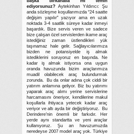
başka birkanalla mı temin
ediyorsunuz?
Aytekinhan Yıldırıcı: Şu
anda sözleşme koşullarımızda “24 saatte
değişim yapılır” yazıyor ama en uzak
noktada 3-4 saatlik süreye kadar inmeyi
başardık. Bize servis veren ve sadece
bize çalışan özel servislerden ikame araç
istediğiniz zaman üstlendikleri yük
taşınamaz hale gelir. Sağlayıcılarımıza
bizden ne potansiyelde iş almak
istediklerini soruyoruz en başında. Ne
kadar iş almak istiyorsa ona uygun
oranda havuzunda bizim araçlarımıza
muadil olabilecek araç bulundurmak
zorunda. Bu da onlar adına çok ciddi bir
yatırım anlamına geliyor. Biz bu yatırımı
yaparak araç alımı yerine servislerine
harcamasını öneriyor, kendilerine makul
koşullarla ihtiyaca yetecek kadar araç
veriyor ve altı ayda bir değiştiriyoruz. Bu
Derindere’nin önemli bir farkıdır. Her
yerde aynı standartta ve yeni araçlar
kullanıyoruz. Şu an havuzumuzda
neredeyse 2007 model araç yok. Türkiye