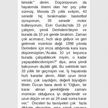
birisidir.” derim. Düşünüyorum da
hayatımda önemi olan her şey yıllar
sürmüş. Mesela 25 yıllık evliyim, 43
senedir hiç bırakmadan basketbol
oynuyorum, 39 senedir motor
kullanıyorum, Esin Gurubu’nda 23 yıl
çalıştım, şimdi Derindere’deyim ve
burada da 10 yılı geride bıraktım. Zaman
çok acımasız, hızlı akıp gidiyor ve geri
getirmek mümkün değil. 1998 yılında
Derindere için imza attığımda kara kara
düşünmüştüm,“Acaba 10 yıl boyunca
burada çalışabilecek miyim, o kadar
yaşayabilecekmiyim?” diye, ama şimdi
bakıyorum da,bitti gitti. Bu sektörde tam
33 yıllık bir geçmişim var. İş hayatında
hızlı kararlar alırım, Allah uzun ömür
versin, çok saydığım, değerli büyüğüm
Metin Özcan bana derdi ki “Oğlum, bir
karar alman gerektiğinde zamanı
mümkün olduğunca iyi değerlendir ve
uzun düşün ve en az 24 saat sonra karar
ver.” Önceleri bu tavsiyeleri çok fazla
dikkate almazdım ama şimdi yaşımız