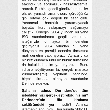
sakındık ve sorumluluk hassasiyetimizi
artırdık. Bu bize geceli gündüzlü mesailer
olarak yansıdı ama olsun, gördüğünüz
gibi ortaya çok değerli bir eser çıktı.
Yaşamsal hantallık yaratmayacak
boyutta kurumsallaşmayı sağlamaya
çalıştık. Örneğin, 2004 yılından bu yana
ISO standartlarına geçtik ve kendi
isteğimizle 6 ayda bir denetim
geçiriyoruz. 2004 yılından bu yana
dünyanın en prestijli denetim firmasına
mali denetim yaptırıyoruz. Ayrıca yılda
bir kez dünyaca ünlü bir hukuk firmasına
da hukuki denetim yaptırıyoruz. Bunu
iftiharla söylüyorum ki, gerçek manada
kurumsallaşmış yapıların haricinde,
birçok firmada olmayan standartlar
Derindere’de var.
Şahsınız adına, Derindere’de tüm
istediklerinizi gerçekleştirebildiniz mi?
Derindere’nin filo kiralama
sektöründeki yeri nedir?
Aslında
istemenin sonu yok. Ben burada 300-500