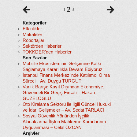
2
1
3
Kategoriler
Etkinlikler
Makaleler
Röportajlar
Sektörden Haberler
TOKKDER'den Haberler
Son Yazılar
Mobilite Ekosisteminin Gelişimine Katkı
Sağlamaya Kararlılıkla Devam Ediyoruz
İstanbul Finans Merkezi’nde Katılımcı Olma
Süreci – Av. Duygu TURGUT
Varlık Barışı: Kayıt Dışından Ekonomiye,
Güvenceli Bir Geçiş Fırsatı – Hakan
GÜZELOĞLU
Oto Kiralama Sektörü ile İlgili Güncel Hukuki
ve İdari Gelişmeler – Av. Sedat TARLACI
Sosyal Güvenlik Yönünden İşçilik
Alacaklarına İlişkin Mahkeme Kararlarının
Uygulanması – Celal ÖZCAN
Arşivler