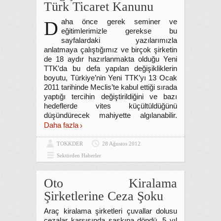
Türk Ticaret Kanunu
D
aha önce gerek seminer ve
eğitimlerimizle gerekse bu
sayfalardaki yazılarımızla
anlatmaya çalıştığımız ve birçok şirketin
de 18 aydır hazırlanmakta olduğu Yeni
TTK’da bu defa yapılan değişikliklerin
boyutu, Türkiye’nin Yeni TTK’yı 13 Ocak
2011 tarihinde Meclis’te kabul ettiği sırada
yaptığı tercihin değiştirildiğini ve bazı
hedeflerde vites küçültüldüğünü
düşündürecek mahiyette algılanabilir.
Daha fazla
TOKKDER
28 Ağustos 2012
Sektörden Haberler
Oto Kiralama
Şirketlerine Ceza Şoku
Araç kiralama şirketleri çuvallar dolusu
cezalar karşısında şaşkına döndü. 5 yıl