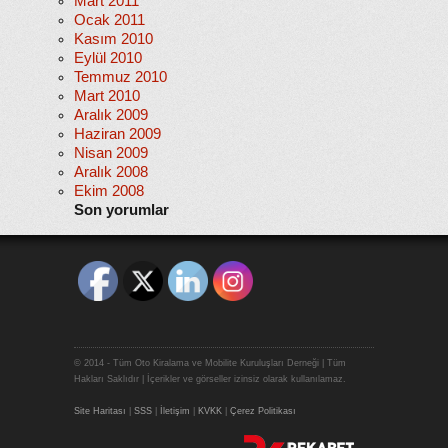
Mart 2011
Ocak 2011
Kasım 2010
Eylül 2010
Temmuz 2010
Mart 2010
Aralık 2009
Haziran 2009
Nisan 2009
Aralık 2008
Ekim 2008
Son yorumlar
© 2014 - Tüm Oto Kiralama ve Mobilite Kuruluşları Derneği | Tüm
Hakları Saklıdır | İçerikler ve görseller izinsiz olarak kullanılamaz.
Site Haritası
|
SSS
|
İletişim
|
KVKK
|
Çerez Politikası