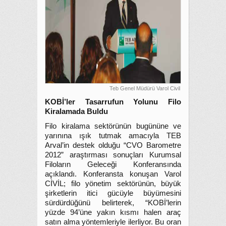
Teb Genel Müdürü Varol Civil
KOBİ’ler Tasarrufun Yolunu Filo
Kiralamada Buldu
Filo kiralama sektörünün bugününe ve
yarınına ışık tutmak amacıyla TEB
Arval’in destek olduğu “CVO Barometre
2012” araştırması sonuçları Kurumsal
Filoların Geleceği Konferansında
açıklandı. Konferansta konuşan Varol
CİVİL; filo yönetim sektörünün, büyük
şirketlerin itici gücüyle büyümesini
sürdürdüğünü belirterek, “KOBİ’lerin
yüzde 94’üne yakın kısmı halen araç
satın alma yöntemleriyle ilerliyor. Bu oran