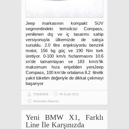
Jeep markasının kompakt SUV
segmentindeki temsilcisi Compass,
yenilenen dış ve iç tasarımı sahip
versiyonuyla ülkemizde de satışa
sunuldu. 2.0 litre enjeksiyonlu benzinli
motor, 156 bg güç ve 190 Nm tork
üretiyor. 0-100 km/s hızlanmasını 10.6
sn’de tamamlayan ve 183 km/s’lik
maksimum hıza erişebilen yeniJeep
Compass, 100 km’de ortalama 8.2 litrelik
yakıt tüketim değeriyle de dikkat çekmeyi
başarıyor
TOKKDER
06 Eylül 2012
Sektörden Haberler
Yeni BMW X1, Farklı
Line İle Karşınızda