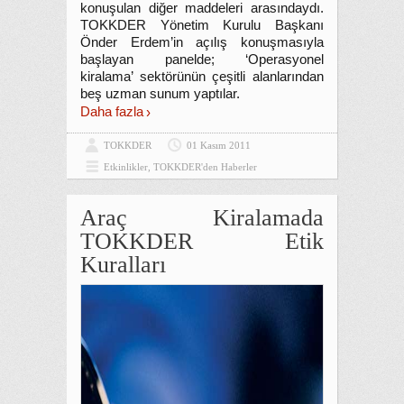
konuşulan diğer maddeleri arasındaydı.
TOKKDER Yönetim Kurulu Başkanı
Önder Erdem’in açılış konuşmasıyla
başlayan panelde; ‘Operasyonel
kiralama’ sektörünün çeşitli alanlarından
beş uzman sunum yaptılar.
Daha fazla
TOKKDER
01 Kasım 2011
Etkinlikler
,
TOKKDER'den Haberler
Araç Kiralamada
TOKKDER Etik
Kuralları