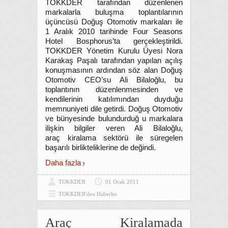
TOKKDER tarafından düzenlenen
markalarla buluşma toplantılarının
üçüncüsü Doğuş Otomotiv markaları ile
1 Aralık 2010 tarihinde Four Seasons
Hotel Bosphorus’ta gerçekleştirildi.
TOKKDER Yönetim Kurulu Üyesi Nora
Karakaş Paşalı tarafından yapılan açılış
konuşmasının ardından söz alan Doğuş
Otomotiv CEO’su Ali Bilaloğlu, bu
toplantının düzenlenmesinden ve
kendilerinin katılımından duyduğu
memnuniyeti dile getirdi. Doğuş Otomotiv
ve bünyesinde bulundurduğ u markalara
ilişkin bilgiler veren Ali Bilaloğlu,
araç kiralama sektörü ile süregelen
başarılı birlikteliklerine de değindi.
Daha fazla
TOKKDER
01 Ocak 2011
TOKKDER'den Haberler
Araç Kiralamada