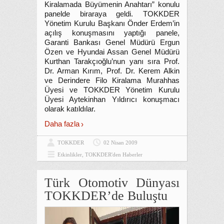
Kiralamada Büyümenin Anahtarı” konulu
panelde biraraya geldi. TOKKDER
Yönetim Kurulu Başkanı Önder Erdem’in
açılış konuşmasını yaptığı panele,
Garanti Bankası Genel Müdürü Ergun
Özen ve Hyundai Assan Genel Müdürü
Kurthan Tarakçıoğlu’nun yanı sıra Prof.
Dr. Arman Kırım, Prof. Dr. Kerem Alkin
ve Derindere Filo Kiralama Murahhas
Üyesi ve TOKKDER Yönetim Kurulu
Üyesi Aytekinhan Yıldırıcı konuşmacı
olarak katıldılar.
Daha fazla
TOKKDER
02 Nisan 2009
Etkinlikler
,
TOKKDER'den Haberler
Türk Otomotiv Dünyası
TOKKDER’de Buluştu