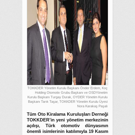
TOKKDER Yönetim Kurulu Başkanı Önder Erdem, Koç
Holding Otomotiv Grubu Başkanı ve OSDYönetim
Kurulu Başkanı Turgay Durak, OYDER Yönetim Kurulu
Başkanı Tarık Taşar, TOKKDER Yönetim Kurulu Üyesi
Nora Karakaş Paşalı
Tüm Oto Kiralama Kuruluşları Derneği
TOKKDER’in yeni yönetim merkezinin
açılışı, Türk otomotiv dünyasının
önemli isimlerinin katılımıyla 19 Kasım