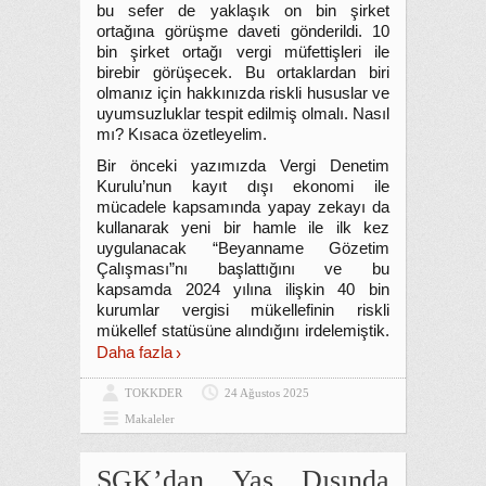
bu sefer de yaklaşık on bin şirket
ortağına görüşme daveti gönderildi. 10
bin şirket ortağı vergi müfettişleri ile
birebir görüşecek. Bu ortaklardan biri
olmanız için hakkınızda riskli hususlar ve
uyumsuzluklar tespit edilmiş olmalı. Nasıl
mı? Kısaca özetleyelim.
Bir önceki yazımızda Vergi Denetim
Kurulu’nun kayıt dışı ekonomi ile
mücadele kapsamında yapay zekayı da
kullanarak yeni bir hamle ile ilk kez
uygulanacak “Beyanname Gözetim
Çalışması”nı başlattığını ve bu
kapsamda 2024 yılına ilişkin 40 bin
kurumlar vergisi mükellefinin riskli
mükellef statüsüne alındığını irdelemiştik.
Daha fazla
TOKKDER
24 Ağustos 2025
Makaleler
SGK’dan Yaş Dışında