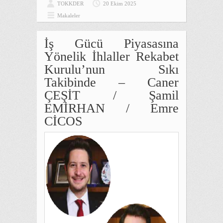
TOKKDER
20 Ekim 2025
Makaleler
İş Gücü Piyasasına
Yönelik İhlaller Rekabet
Kurulu’nun Sıkı
Takibinde – Caner
ÇEŞİT / Şamil
EMİRHAN / Emre
CİCOS