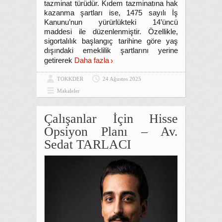
tazminat türüdür. Kıdem tazminatına hak
kazanma şartları ise, 1475 sayılı İş
Kanunu’nun yürürlükteki 14’üncü
maddesi ile düzenlenmiştir. Özellikle,
sigortalılık başlangıç tarihine göre yaş
dışındaki emeklilik şartlarını yerine
getirerek
Daha fazla
TOKKDER
24 Ağustos 2025
Makaleler
Çalışanlar İçin Hisse
Opsiyon Planı – Av.
Sedat TARLACI