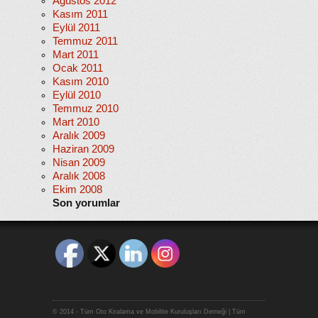
Ağustos 2012
Kasım 2011
Eylül 2011
Temmuz 2011
Mart 2011
Ocak 2011
Kasım 2010
Eylül 2010
Temmuz 2010
Mart 2010
Aralık 2009
Haziran 2009
Nisan 2009
Aralık 2008
Ekim 2008
Son yorumlar
© 2014 - Tüm Oto Kiralama ve Mobilite Kuruluşları Derneği | Tüm