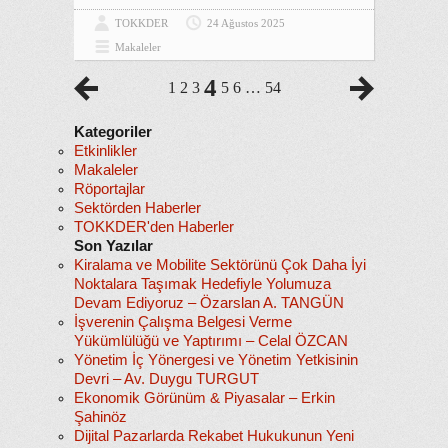
TOKKDER
24 Ağustos 2025
Makaleler
4
1
2
3
5
6
…
54
Kategoriler
Etkinlikler
Makaleler
Röportajlar
Sektörden Haberler
TOKKDER'den Haberler
Son Yazılar
Kiralama ve Mobilite Sektörünü Çok Daha İyi
Noktalara Taşımak Hedefiyle Yolumuza
Devam Ediyoruz – Özarslan A. TANGÜN
İşverenin Çalışma Belgesi Verme
Yükümlülüğü ve Yaptırımı – Celal ÖZCAN
Yönetim İç Yönergesi ve Yönetim Yetkisinin
Devri – Av. Duygu TURGUT
Ekonomik Görünüm & Piyasalar – Erkin
Şahinöz
Dijital Pazarlarda Rekabet Hukukunun Yeni