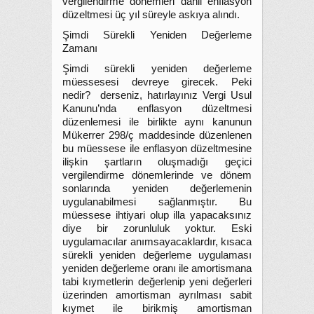
vergilendirme dönemleri dâhil enflasyon
düzeltmesi üç yıl süreyle askıya alındı.
Şimdi Sürekli Yeniden Değerleme
Zamanı
Şimdi sürekli yeniden değerleme
müessesesi devreye girecek. Peki
nedir? derseniz, hatırlayınız Vergi Usul
Kanunu’nda enflasyon düzeltmesi
düzenlemesi ile birlikte aynı kanunun
Mükerrer 298/ç maddesinde düzenlenen
bu müessese ile enflasyon düzeltmesine
ilişkin şartların oluşmadığı geçici
vergilendirme dönemlerinde ve dönem
sonlarında yeniden değerlemenin
uygulanabilmesi sağlanmıştır. Bu
müessese ihtiyari olup illa yapacaksınız
diye bir zorunluluk yoktur. Eski
uygulamacılar anımsayacaklardır, kısaca
sürekli yeniden değerleme uygulaması
yeniden değerleme oranı ile amortismana
tabi kıymetlerin değerlenip yeni değerleri
üzerinden amortisman ayrılması sabit
kıymet ile birikmiş amortisman