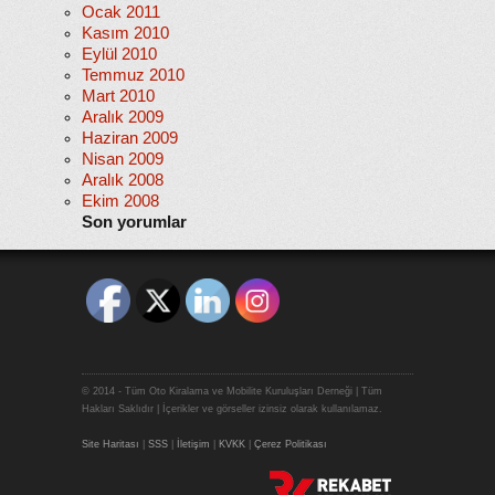
Ocak 2011
Kasım 2010
Eylül 2010
Temmuz 2010
Mart 2010
Aralık 2009
Haziran 2009
Nisan 2009
Aralık 2008
Ekim 2008
Son yorumlar
© 2014 - Tüm Oto Kiralama ve Mobilite Kuruluşları Derneği | Tüm
Hakları Saklıdır | İçerikler ve görseller izinsiz olarak kullanılamaz.
Site Haritası
|
SSS
|
İletişim
|
KVKK
|
Çerez Politikası