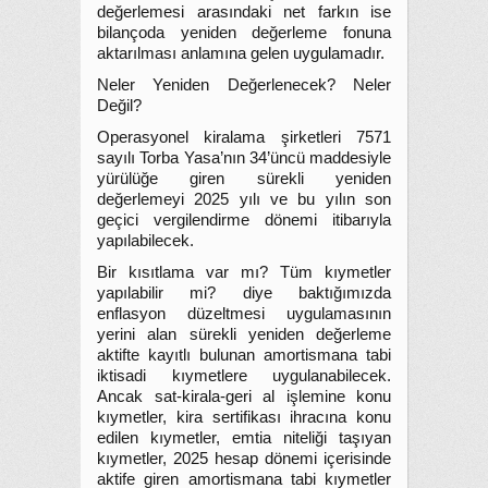
değerlemesi arasındaki net farkın ise
bilançoda yeniden değerleme fonuna
aktarılması anlamına gelen uygulamadır.
Neler Yeniden Değerlenecek? Neler
Değil?
Operasyonel kiralama şirketleri 7571
sayılı Torba Yasa’nın 34’üncü maddesiyle
yürülüğe giren sürekli yeniden
değerlemeyi 2025 yılı ve bu yılın son
geçici vergilendirme dönemi itibarıyla
yapılabilecek.
Bir kısıtlama var mı? Tüm kıymetler
yapılabilir mi? diye baktığımızda
enflasyon düzeltmesi uygulamasının
yerini alan sürekli yeniden değerleme
aktifte kayıtlı bulunan amortismana tabi
iktisadi kıymetlere uygulanabilecek.
Ancak sat-kirala-geri al işlemine konu
kıymetler, kira sertifikası ihracına konu
edilen kıymetler, emtia niteliği taşıyan
kıymetler, 2025 hesap dönemi içerisinde
aktife giren amortismana tabi kıymetler