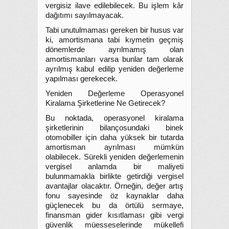
vergisiz ilave edilebilecek. Bu işlem kâr
dağıtımı sayılmayacak.
Tabi unutulmaması gereken bir husus var
ki, amortismana tabi kıymetin geçmiş
dönemlerde ayrılmamış olan
amortismanları varsa bunlar tam olarak
ayrılmış kabul edilip yeniden değerleme
yapılması gerekecek.
Yeniden Değerleme Operasyonel
Kiralama Şirketlerine Ne Getirecek?
Bu noktada, operasyonel kiralama
şirketlerinin bilançosundaki binek
otomobiller için daha yüksek bir tutarda
amortisman ayrılması mümkün
olabilecek. Sürekli yeniden değerlemenin
vergisel anlamda bir maliyeti
bulunmamakla birlikte getirdiği vergisel
avantajlar olacaktır. Örneğin, değer artış
fonu sayesinde öz kaynaklar daha
güçlenecek bu da örtülü sermaye,
finansman gider kısıtlaması gibi vergi
güvenlik müesseselerinde mükellefi