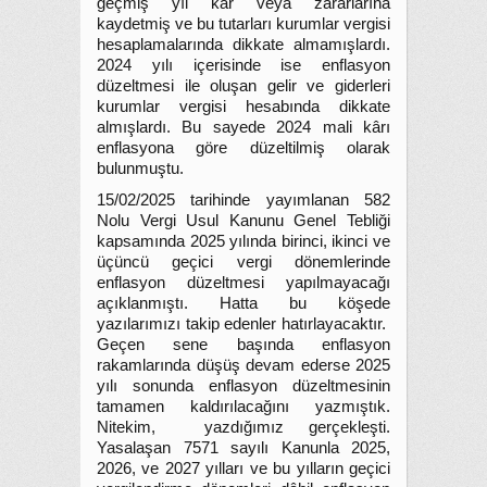
geçmiş yıl kâr veya zararlarına
kaydetmiş ve bu tutarları kurumlar vergisi
hesaplamalarında dikkate almamışlardı.
2024 yılı içerisinde ise enflasyon
düzeltmesi ile oluşan gelir ve giderleri
kurumlar vergisi hesabında dikkate
almışlardı. Bu sayede 2024 mali kârı
enflasyona göre düzeltilmiş olarak
bulunmuştu.
15/02/2025 tarihinde yayımlanan 582
Nolu Vergi Usul Kanunu Genel Tebliği
kapsamında 2025 yılında birinci, ikinci ve
üçüncü geçici vergi dönemlerinde
enflasyon düzeltmesi yapılmayacağı
açıklanmıştı. Hatta bu köşede
yazılarımızı takip edenler hatırlayacaktır.
Geçen sene başında enflasyon
rakamlarında düşüş devam ederse 2025
yılı sonunda enflasyon düzeltmesinin
tamamen kaldırılacağını yazmıştık.
Nitekim, yazdığımız gerçekleşti.
Yasalaşan 7571 sayılı Kanunla 2025,
2026, ve 2027 yılları ve bu yılların geçici