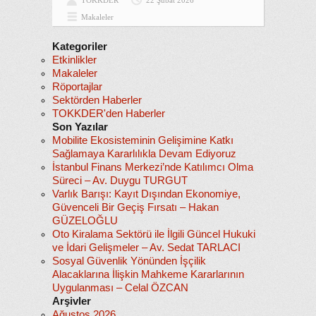
TOKKDER
22 Şubat 2026
Makaleler
Kategoriler
Etkinlikler
Makaleler
Röportajlar
Sektörden Haberler
TOKKDER'den Haberler
Son Yazılar
Mobilite Ekosisteminin Gelişimine Katkı
Sağlamaya Kararlılıkla Devam Ediyoruz
İstanbul Finans Merkezi’nde Katılımcı Olma
Süreci – Av. Duygu TURGUT
Varlık Barışı: Kayıt Dışından Ekonomiye,
Güvenceli Bir Geçiş Fırsatı – Hakan
GÜZELOĞLU
Oto Kiralama Sektörü ile İlgili Güncel Hukuki
ve İdari Gelişmeler – Av. Sedat TARLACI
Sosyal Güvenlik Yönünden İşçilik
Alacaklarına İlişkin Mahkeme Kararlarının
Uygulanması – Celal ÖZCAN
Arşivler
Ağustos 2026