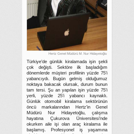
Hertz Genel Müdürü M. Nur Hidayetoğlu
Türkiye’de günlük kiralamada işin şekli
çok değişti. Sektöre ilk başladığım
dönemlerde müşteri profilinin yüzde 75’i
yabancıydı. Bugün gelmiş olduğumuz
noktaya bakacak olursak, durum bunun
tam tersi. Şu an yapılan işin yüzde 75’i
yerli, yüzde 25’i yabancı kaynaklı.
Günlük otomobil kiralama sektörünün
öncü markalarından Hertz’in Genel
Müdürü Nur Hidayetoğlu, çalışma
hayatına Çukurova Üniversitesi’nde
okurken aile işi olan araç kiralama ile
başlamış. Profesyonel iş yaşamına