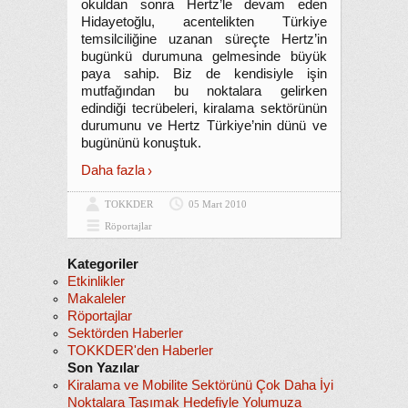
okuldan sonra Hertz’le devam eden
Hidayetoğlu, acentelikten Türkiye
temsilciliğine uzanan süreçte Hertz’in
bugünkü durumuna gelmesinde büyük
paya sahip. Biz de kendisiyle işin
mutfağından bu noktalara gelirken
edindiği tecrübeleri, kiralama sektörünün
durumunu ve Hertz Türkiye’nin dünü ve
bugününü konuştuk.
Daha fazla
TOKKDER
05 Mart 2010
Röportajlar
Kategoriler
Etkinlikler
Makaleler
Röportajlar
Sektörden Haberler
TOKKDER'den Haberler
Son Yazılar
Kiralama ve Mobilite Sektörünü Çok Daha İyi
Noktalara Taşımak Hedefiyle Yolumuza