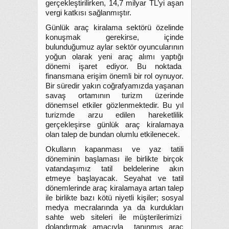
gerçekleştirilirken, 14,7 milyar TL’yi aşan
vergi katkısı sağlanmıştır.
Günlük araç kiralama sektörü özelinde
konuşmak gerekirse, içinde
bulunduğumuz aylar sektör oyuncularının
yoğun olarak yeni araç alımı yaptığı
dönemi işaret ediyor. Bu noktada
finansmana erişim önemli bir rol oynuyor.
Bir süredir yakın coğrafyamızda yaşanan
savaş ortamının turizm üzerinde
dönemsel etkiler gözlenmektedir. Bu yıl
turizmde arzu edilen hareketlilik
gerçekleşirse günlük araç kiralamaya
olan talep de bundan olumlu etkilenecek.
Okulların kapanması ve yaz tatili
döneminin başlaması ile birlikte birçok
vatandaşımız tatil beldelerine akın
etmeye başlayacak. Seyahat ve tatil
dönemlerinde araç kiralamaya artan talep
ile birlikte bazı kötü niyetli kişiler; sosyal
medya mecralarında ya da kurdukları
sahte web siteleri ile müşterilerimizi
dolandırmak amacıyla tanınmış araç