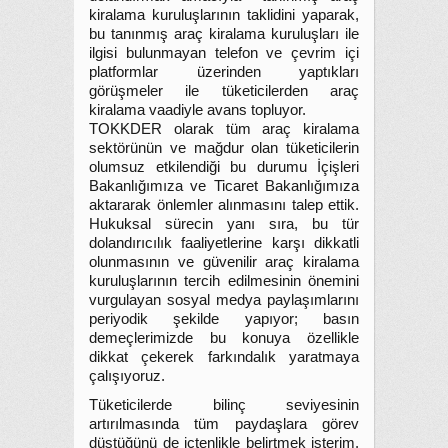
kiralama kuruluşlarının taklidini yaparak,
bu tanınmış araç kiralama kuruluşları ile
ilgisi bulunmayan telefon ve çevrim içi
platformlar üzerinden yaptıkları
görüşmeler ile tüketicilerden araç
kiralama vaadiyle avans topluyor.
TOKKDER olarak tüm araç kiralama
sektörünün ve mağdur olan tüketicilerin
olumsuz etkilendiği bu durumu İçişleri
Bakanlığımıza ve Ticaret Bakanlığımıza
aktararak önlemler alınmasını talep ettik.
Hukuksal sürecin yanı sıra, bu tür
dolandırıcılık faaliyetlerine karşı dikkatli
olunmasının ve güvenilir araç kiralama
kuruluşlarının tercih edilmesinin önemini
vurgulayan sosyal medya paylaşımlarını
periyodik şekilde yapıyor; basın
demeçlerimizde bu konuya özellikle
dikkat çekerek farkındalık yaratmaya
çalışıyoruz.
Tüketicilerde bilinç seviyesinin
artırılmasında tüm paydaşlara görev
düştüğünü de içtenlikle belirtmek isterim.