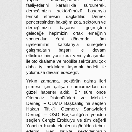
faaliyetlerini kararlılıkla sürdürerek,
derneğimizin sektörümüzü başarıyla
temsil etmesini sağladılar. Dernek
penceresinden baktığımızda, sektörün ve
derneğimizin başarısı, geçmişten
geleceğe hepimizin ortak emeğinin
sonucudur. Yeni dönemde, tüm
üyelerimizin katkılarıyla süregelen
çalışmaların başarı ile devam
ettirilmesinin yanı sıra yeni yaklaşımlar
ile oto kiralama ve mobilite sektörünü çok
daha iyi noktalara taşımak hedefi ile
yolumuza devam edeceğiz.
Yakın zamanda, sektörün daima ileri
gitmesi için çalışan camiamızdan da
güzel haberler aldık. Bir süre önce
Otomotiv Distribütörleri ve Mobilite
Derneği – ODMD Başkanlığı’na seçilen
Hakan Tiftik’i; Otomotiv Sanayicileri
Derneği – OSD Başkanlığı’na yeniden
seçilen Cengiz Eroldu’yu ve tüm değerli
Yönetim Kurulu ekiplerini gönülden tebrik
ederim. Hep birlikte sektörlerimizin