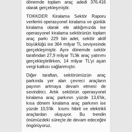
dönemde toplam araç adedi 376.416
olarak gerçekleşmiştir.
TOKKDER Kiralama Sektör Raporu
verilerini operasyonel kiralama ve günlük
kiralama olarak ele aldığımızda ise
operasyonel kiralama sektörünün toplam
araç parkı 229 bin adet, sektör aktif
büyüklüğü ise 364 milyar TL seviyesinde
gerçekleşmiştir. Aynı dönemde sektör
tarafından 27,9 milyar TL’lik araç yatırımı
gerçekleştirilirken, 14 milyar TL’yi aşan
vergi katkısı sağlanmıştır.
Diğer taraftan, sektörümüzün araç
parkında yer alan çevreci araçların
payının artmaya devam etmesi de
sevindirici. Artık sektörün operasyonel
kiralama araç parkının yüzde 13,6’lık,
kısa dönem kiralama araç parkının ise
yüzde 10,5’lik kısmı hibrit ve elektrikli
araçlardan oluşuyor. Bu trendin
önümüzdeki süreçte de devam edeceğini
öngörüyoruz.