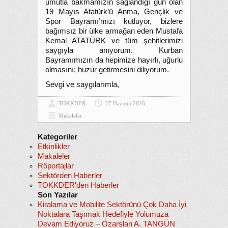
umutla bakmamızın sağlandığı gün olan
19 Mayıs Atatürk’ü Anma, Gençlik ve
Spor Bayramı’mızı kutluyor, bizlere
bağımsız bir ülke armağan eden Mustafa
Kemal ATATÜRK ve tüm şehitlerimizi
saygıyla anıyorum. Kurban
Bayramımızın da hepimize hayırlı, uğurlu
olmasını; huzur getirmesini diliyorum.
Sevgi ve saygılarımla,
TOKKDER
27 Haziran 2026
Makaleler
Kategoriler
Etkinlikler
Makaleler
Röportajlar
Sektörden Haberler
TOKKDER'den Haberler
Son Yazılar
Kiralama ve Mobilite Sektörünü Çok Daha İyi
Noktalara Taşımak Hedefiyle Yolumuza
Devam Ediyoruz – Özarslan A. TANGÜN