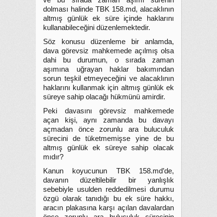
ve bu sırada zaman aşımı sürenin
dolması halinde TBK 158.md, alacaklının
altmış günlük ek süre içinde haklarını
kullanabileceğini düzenlemektedir.
Söz konusu düzenleme bir anlamda,
dava görevsiz mahkemede açılmış olsa
dahi bu durumun, o sırada zaman
aşımına uğrayan haklar bakımından
sorun teşkil etmeyeceğini ve alacaklının
haklarını kullanmak için altmış günlük ek
süreye sahip olacağı hükmünü amirdir.
Peki davasını görevsiz mahkemede
açan kişi, aynı zamanda bu davayı
açmadan önce zorunlu ara buluculuk
sürecini de tüketmemişse yine de bu
altmış günlük ek süreye sahip olacak
mıdır?
Kanun koyucunun TBK 158.md’de,
davanın düzeltilebilir bir yanlışlık
sebebiyle usulden reddedilmesi durumu
özgü olarak tanıdığı bu ek süre hakkı,
aracın plakasına karşı açılan davalardan