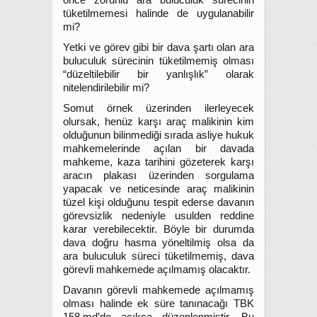
önce zorunlu ara buluculuk sürecinin
tüketilmemesi halinde de uygulanabilir
mi?
Yetki ve görev gibi bir dava şartı olan ara
buluculuk sürecinin tüketilmemiş olması
“düzeltilebilir bir yanlışlık” olarak
nitelendirilebilir mi?
Somut örnek üzerinden ilerleyecek
olursak, henüz karşı araç malikinin kim
olduğunun bilinmediği sırada asliye hukuk
mahkemelerinde açılan bir davada
mahkeme, kaza tarihini gözeterek karşı
aracın plakası üzerinden sorgulama
yapacak ve neticesinde araç malikinin
tüzel kişi olduğunu tespit ederse davanın
görevsizlik nedeniyle usulden reddine
karar verebilecektir. Böyle bir durumda
dava doğru hasma yöneltilmiş olsa da
ara buluculuk süreci tüketilmemiş, dava
görevli mahkemede açılmamış olacaktır.
Davanın görevli mahkemede açılmamış
olması halinde ek süre tanınacağı TBK