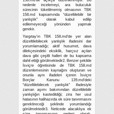
158.md’de açıkça düzenlenmiştir. Bu
nedenle incelemeyi, ara buluculuk
sürecinin tüketilmemiş olmasının TBK
158.md kapsamında “düzeltilebilir bir
yanlışlık” olarak kabul edilip
edilemeyeceği yönünden yapmak
gerekir.
Yargıtay’ın TBK 158.md’de yer alan
düzeltilebilecek yanlışlık ifadesini dar
yorumlamadığı; aktif husumet, dava
dilekçesindeki eksiklik, harçsız açılan
dava gibi çeşitli halleri de bu kapsama
dahil ettiği görülmektedir2. Benzer şekilde
İsviçre öğretisinde de TBK 158.md
düzenlemesinin kaynağını oluşturan ve
onunla aynı ifadeleri içeren İsviçre
Borçlar Kanunu 139.md’deki
“düzeltilebilecek yanlışlık” ifadesiyle
zaman aşımı bakımından düzeltilebilir
yanlışlığın kastedildiği; zira her usul
hatasının halihazırda ek süre tanınmasını
gerektireceği şeklinde yorumlandığı
görülmektedir3. Neticede alacaklıya ek
süre tanınmasının nedeni olarak,