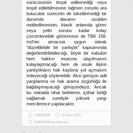
sürücüsünün tespit edilemediği veya
tespit edilebilmesine rağmen zorunlu ara
buluculuk sürecinin de tüketilemediği bir
durumda davanın usulden
reddedilmesinin, klasik anlamda görev
veya yetki sorunu kadar kolay
çözümlenebilir görünmese de TBK 158.
md’nin amacına uygun olarak
“düzeltilebilir bir yanlışlık” kapsamında
değerlendirilebileceği, böyle bir kabulün
hem hakkın esasına ulaşılmasını
kolaylaştıracağı hem de usule ilişkin
yanlışlıkların hak kaybına yol açmasını
önleyeceği söylenebilir. Aksi görüşün adil
yargılanma ve hak arama özgürlüğü ile
bağdaşmayacağı görüşündeyiz. Ancak
bu noktada nihai belirleme, içtihat birliği
sağlamak suretiyle yüksek yargı
mercilerince yapılacaktır.
TOKKDER
20 Ekim 2025
TOKKDER'den Haberler