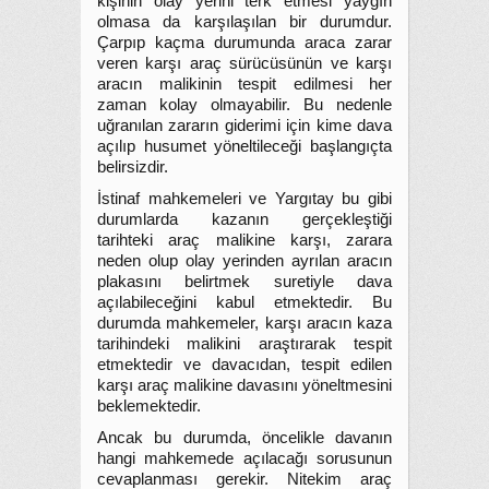
kişinin olay yerini terk etmesi yaygın
olmasa da karşılaşılan bir durumdur.
Çarpıp kaçma durumunda araca zarar
veren karşı araç sürücüsünün ve karşı
aracın malikinin tespit edilmesi her
zaman kolay olmayabilir. Bu nedenle
uğranılan zararın giderimi için kime dava
açılıp husumet yöneltileceği başlangıçta
belirsizdir.
İstinaf mahkemeleri ve Yargıtay bu gibi
durumlarda kazanın gerçekleştiği
tarihteki araç malikine karşı, zarara
neden olup olay yerinden ayrılan aracın
plakasını belirtmek suretiyle dava
açılabileceğini kabul etmektedir. Bu
durumda mahkemeler, karşı aracın kaza
tarihindeki malikini araştırarak tespit
etmektedir ve davacıdan, tespit edilen
karşı araç malikine davasını yöneltmesini
beklemektedir.
Ancak bu durumda, öncelikle davanın
hangi mahkemede açılacağı sorusunun
cevaplanması gerekir. Nitekim araç