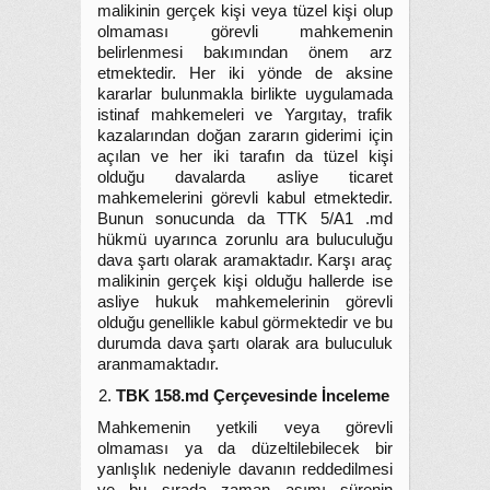
malikinin gerçek kişi veya tüzel kişi olup
olmaması görevli mahkemenin
belirlenmesi bakımından önem arz
etmektedir. Her iki yönde de aksine
kararlar bulunmakla birlikte uygulamada
istinaf mahkemeleri ve Yargıtay, trafik
kazalarından doğan zararın giderimi için
açılan ve her iki tarafın da tüzel kişi
olduğu davalarda asliye ticaret
mahkemelerini görevli kabul etmektedir.
Bunun sonucunda da TTK 5/A1 .md
hükmü uyarınca zorunlu ara buluculuğu
dava şartı olarak aramaktadır. Karşı araç
malikinin gerçek kişi olduğu hallerde ise
asliye hukuk mahkemelerinin görevli
olduğu genellikle kabul görmektedir ve bu
durumda dava şartı olarak ara buluculuk
aranmamaktadır.
TBK 158.md Çerçevesinde İnceleme
Mahkemenin yetkili veya görevli
olmaması ya da düzeltilebilecek bir
yanlışlık nedeniyle davanın reddedilmesi