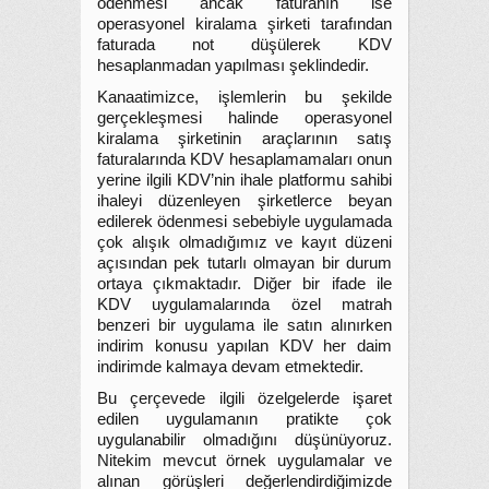
ödenmesi ancak faturanın ise
operasyonel kiralama şirketi tarafından
faturada not düşülerek KDV
hesaplanmadan yapılması şeklindedir.
Kanaatimizce, işlemlerin bu şekilde
gerçekleşmesi halinde operasyonel
kiralama şirketinin araçlarının satış
faturalarında KDV hesaplamamaları onun
yerine ilgili KDV’nin ihale platformu sahibi
ihaleyi düzenleyen şirketlerce beyan
edilerek ödenmesi sebebiyle uygulamada
çok alışık olmadığımız ve kayıt düzeni
açısından pek tutarlı olmayan bir durum
ortaya çıkmaktadır. Diğer bir ifade ile
KDV uygulamalarında özel matrah
benzeri bir uygulama ile satın alınırken
indirim konusu yapılan KDV her daim
indirimde kalmaya devam etmektedir.
Bu çerçevede ilgili özelgelerde işaret
edilen uygulamanın pratikte çok
uygulanabilir olmadığını düşünüyoruz.
Nitekim mevcut örnek uygulamalar ve
alınan görüşleri değerlendirdiğimizde