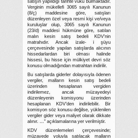
satışın yapıldığı tarihte vuku bulmaktadır.
Verginin mükellefi 3065 sayılı Kanunun
(8/ç) maddesine göre, satışları
düzenleyen özel veya resmi kişi ve/veya
kuruluşlar olup, 3065 sayılı Kanunun
(23/d) maddesi hükmüne göre, satılan
malın kesin satış bedeli KDV’nin
matrahıdır. Ancak izale- i şüyu
çerçevesinde yapılan satışlarda alıcının
hissedarlardan biri olması halinde
hissesi, bu hisse için mülkiyet devri söz
konusu olmadığından matrahtan indirilir.
Bu satışlarda giderler dolayısıyla ödenen
vergiler, malların kesin satış bedeli
üzerinden hesaplanan vergiden
indirilemez, ancak müzayedeyi
düzenleyenin komisyonu üzerinden
hesaplanan KDV’den indirilebilir. Bir
komisyon söz konusu değilse, yüklenilen
vergiler gider veya maliyet olarak dikkate
alınır. …” açıklamalarına yer verilmiştir.
KDV düzenlemeleri çerçevesinde;
müzayede yoluyla satılacak malların