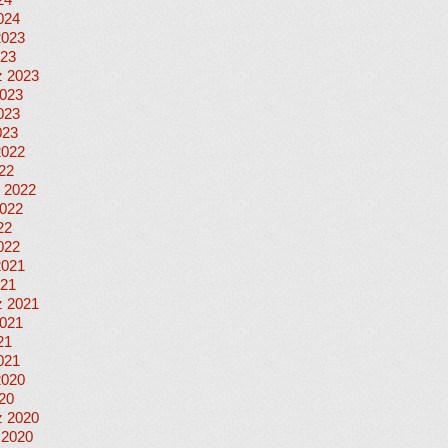
24
024
2023
023
 2023
023
023
023
2022
022
 2022
022
22
022
2021
021
 2021
021
21
021
2020
020
 2020
 2020