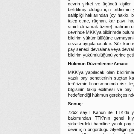
devrin şirket ve üçüncü kişiler
belirtilmiş olduğu için bildirim
sahipliği haklarından (oy hakkı, 
talep etme, rüçhan, kar payı, ha
sınırlı olmamak üzere) mahrum ola
devrinde MKK’ya bildirimde bulun
bildirim yükümlülüğüne uymayanlar
cezası uygulanacaktır. Söz konus
pay senedi devralana veya devral
bildirim yükümlülüğünü yerine geti
Hükmün Düzenlenme Amacı:
MKK’ya yapılacak olan bildirimle
yazılı pay senetlerinin suçtan k
terörizmin finansmanında risk teş
bilgisinin takip edilmesi ve pay
hedeflendiği hükmün gerekçesinde b
Sonuç:
7262 sayılı Kanun ile TTK’da yap
bakımından TTK’nın genel kıy
şirketlerdeki hamiline yazılı pay
devir için öngördüğü zilyetliğin g