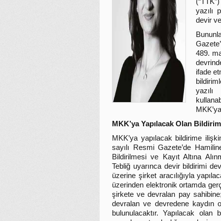
(“TTK”)
yazılı 
devir ve
Bununla
Gazete’
489. ma
devrind
ifade e
bildiri
yazılı
kullana
MKK’ya 
MKK’ya Yapılacak Olan Bildirim
MKK’ya yapılacak bildirime iliş
sayılı Resmi Gazete’de Hamiline
Bildirilmesi ve Kayıt Altına Alı
Tebliğ uyarınca devir bildirimi d
üzerine şirket aracılığıyla yapıl
üzerinden elektronik ortamda gerçek
şirkete ve devralan pay sahibine;
devralan ve devredene kaydın olu
bulunulacaktır. Yapılacak olan b