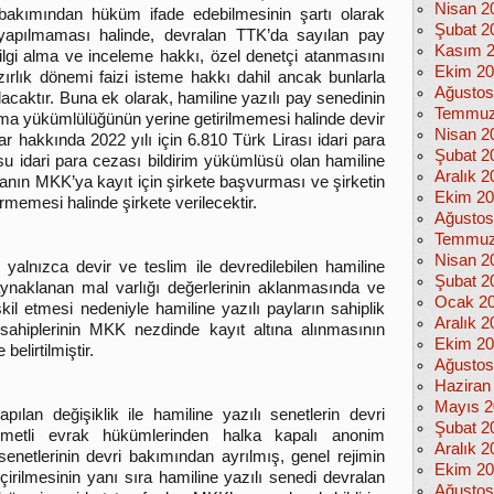
Nisan 2
 bakımından hüküm ifade edebilmesinin şartı olarak
Şubat 2
in yapılmaması halinde, devralan TTK’da sayılan pay
Kasım 
bilgi alma ve inceleme hakkı, özel denetçi atanmasını
Ekim 2
zırlık dönemi faizi isteme hakkı dahil ancak bunlarla
Ağustos
caktır. Buna ek olarak, hamiline yazılı pay senedinin
Temmuz
ma yükümlülüğünün yerine getirilmemesi halinde devir
Nisan 2
 hakkında 2022 yılı için 6.810 Türk Lirası idari para
Şubat 2
u idari para cezası bildirim yükümlüsü olan hamiline
Aralık 2
anın MKK’ya kayıt için şirkete başvurması ve şirketin
Ekim 2
rmemesi halinde şirkete verilecektir.
Ağustos
Temmuz
Nisan 2
 yalnızca devir ve teslim ile devredilebilen hamiline
Şubat 2
aynaklanan mal varlığı değerlerinin aklanmasında ve
Ocak 2
kil etmesi nedeniyle hamiline yazılı payların sahiplik
Aralık 2
 sahiplerinin MKK nezdinde kayıt altına alınmasının
Ekim 2
elirtilmiştir.
Ağustos
Haziran
Mayıs 2
ılan değişiklik ile hamiline yazılı senetlerin devri
Şubat 2
metli evrak hükümlerinden halka kapalı anonim
Aralık 2
 senetlerinin devri bakımından ayrılmış, genel rejimin
Ekim 2
eçirilmesinin yanı sıra hamiline yazılı senedi devralan
Ağustos