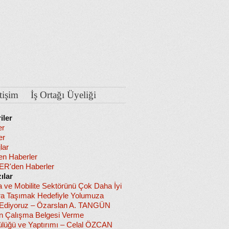
etişim
İş Ortağı Üyeliği
iler
er
er
lar
en Haberler
R'den Haberler
ılar
a ve Mobilite Sektörünü Çok Daha İyi
ra Taşımak Hedefiyle Yolumuza
diyoruz – Özarslan A. TANGÜN
in Çalışma Belgesi Verme
lüğü ve Yaptırımı – Celal ÖZCAN