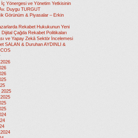
 İç Yönergesi ve Yönetim Yetkisinin
 Av. Duygu TURGUT
k Görünüm & Piyasalar – Erkin
 Pazarlarda Rekabet Hukukunun Yeni
ı: Dijital Çağda Rekabet Politikaları
sı ve Yapay Zekâ Sektör İncelemesi
et SALAN & Duruhan AYDINLI &
İCOS
r
 2026
026
026
025
025
 2025
 2025
025
025
024
024
024
 2024