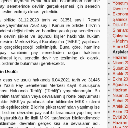
 genel kıymetli evrak hukuku bakımından hamiline
Yönetim
pay senetlerinde devirin gerçekleşmesi için senedin
Devri –
 teslim edilmiş olması yeterlidir.
Ekonomi
Şahinöz
 birlikte 31.12.2020 tarih ve 31351 sayılı Resmi
Dijital
de yayımlanan 7262 sayılı Kanun ile birlikte TTK’nın
Sınırlar
ddesi değiştirilmiş ve hamiline yazılı pay senetlerinin
Çalışma
e devrin şirket ve üçüncü kişiler hakkında hüküm
– Mehm
tmesinin Merkezi Kayıt Kuruluşu’na (“MKK”) yapılacak
Emre C
mle gerçekleşeceği belirtilmiştir. Buna göre, hamiline
Arşivle
 pay sahibinin pay senedinden doğan haklarını
Haziran
bilmesi için, senedin devir ve teslimine ek olarak,
Nisan 2
bildirimde bulunması gerekecektir.
Şubat 2
in Usulü:
Aralık 2
Ekim 2
kin esas ve usulü hakkında 6.04.2021 tarih ve 31446
Ağustos
 Yazılı Pay Senetlerinin Merkezi Kayıt Kuruluşuna
Haziran
nması Hakkında Tebliğ” (“Tebliğ”) yayımlanmıştır. Bu
Nisan 2
evralan tarafından veya devralanın şirkete başvurması
Şubat 2
acaktır. MKK’ya yapılacak olan bildirimler MKK sistemi
Aralık 2
leştirilecektir. Bildirim şirket tarafından yapılmış ise
Ekim 2
 bildirim devralan pay sahibi tarafından yapılmış ise
Eylül 2
şturulduğu ile ilgili MKK tarafından bilgilendirmede
Haziran
ildirimde; devralan gerçek kişi ise devralanın adı.