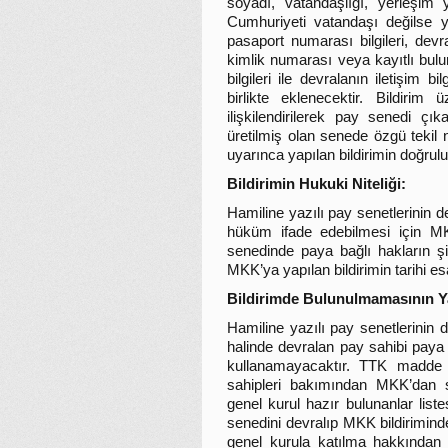
soyadı, vatandaşlığı, yerleşim 
Cumhuriyeti vatandaşı değilse 
pasaport numarası bilgileri, dev
kimlik numarası veya kayıtlı bul
bilgileri ile devralanın iletişim b
birlikte eklenecektir. Bildirim
ilişkilendirilerek pay senedi çı
üretilmiş olan senede özgü tekil
uyarınca yapılan bildirimin doğrul
Bildirimin Hukuki Niteliği:
Hamiline yazılı pay senetlerinin d
hüküm ifade edebilmesi için MKK
senedinde paya bağlı hakların şi
MKK’ya yapılan bildirimin tarihi es
Bildirimde Bulunulmamasının Ya
Hamiline yazılı pay senetlerinin d
halinde devralan pay sahibi paya
kullanamayacaktır. TTK madde 
sahipleri bakımından MKK’dan sa
genel kurul hazır bulunanlar list
senedini devralıp MKK bildirimin
genel kurula katılma hakkından 