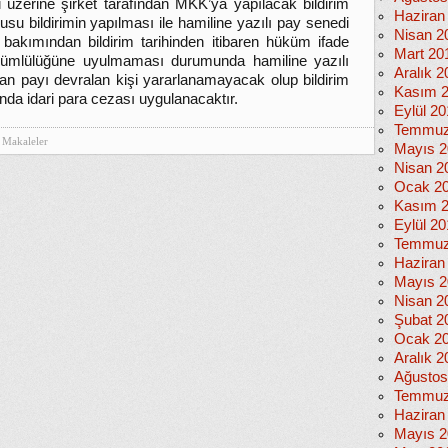
i üzerine şirket tarafından MKK’ya yapılacak bildirim
Haziran
usu bildirimin yapılması ile hamiline yazılı pay senedi
Nisan 2
t bakımından bildirim tarihinden itibaren hüküm ifade
Mart 20
 yükümlülüğüne uyulmaması durumunda hamiline yazılı
Aralık 2
an payı devralan kişi yararlanamayacak olup bildirim
Kasım 
a idari para cezası uygulanacaktır.
Eylül 2
Temmuz
Makaleler
Mayıs 2
Nisan 2
Ocak 2
Kasım 
Eylül 2
Temmuz
Haziran
Mayıs 2
Nisan 2
Şubat 2
Ocak 2
Aralık 2
Ağustos
Temmuz
Haziran
Mayıs 2