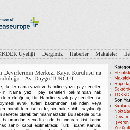
KDER Üyeliği
Dergimiz
Haberler
Makaleler
İl
Kategor
i Devirlerinin Merkezi Kayıt Kuruluşu’na
Etkinlikl
runluluğu – Av. Duygu TURGUT
Makalel
Röportaj
şirketler nama yazılı ve hamiline yazılı pay senetleri
Sektörd
abilir. Nama yazılı pay senetleri bakımından hak
TOKKDE
n kim olduğu açıktır. Hamiline yazılı pay senetleri ise
Son Yaz
kıymetli evrak türleri bakımından şeklinden veya
Kiralam
en hamili kim ise o kişinin hak sahibi sayılacağı
Noktala
an senetler olarak tanımlanmaktadır. Bu sebeple bu tür
Devam E
r bakımından senedi elinde bulunduran kişi karine
İşveren
hak sahibi kabul edilmektedir. Türk Ticaret Kanunu
Yükümlü