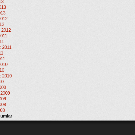
13
013
013
2012
012
 2012
2011
11
 2011
11
011
2010
010
 2010
10
009
 2009
009
008
008
rumlar