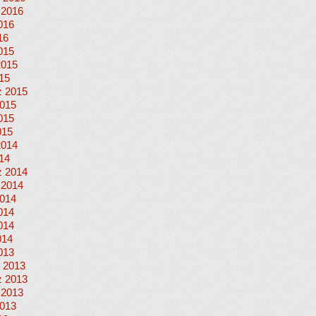
 2016
016
16
015
2015
015
 2015
015
015
015
2014
014
 2014
 2014
014
014
014
014
013
 2013
 2013
 2013
013