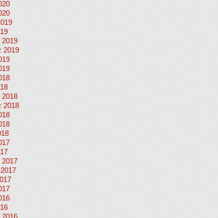
020
020
2019
019
 2019
 2019
019
019
018
018
 2018
 2018
018
018
018
017
017
 2017
 2017
017
017
016
016
 2016