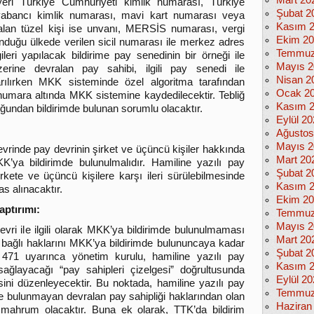
Mart 20
yeri Türkiye Cumhuriyeti kimlik numarası, Türkiye
Şubat 2
yabancı kimlik numarası, mavi kart numarası veya
Kasım 
ralan tüzel kişi ise unvanı, MERSİS numarası, vergi
Ekim 2
unduğu ülkede verilen sicil numarası ile merkez adres
Temmuz
ilgileri yapılacak bildirime pay senedinin bir örneği ile
Mayıs 2
 üzerine devralan pay sahibi, ilgili pay senedi ile
Nisan 2
karılırken MKK sisteminde özel algoritma tarafından
Ocak 2
 numara altında MKK sistemine kaydedilecektir. Tebliğ
Kasım 
uğundan bildirimde bulunan sorumlu olacaktır.
Eylül 2
Ağustos
Mayıs 2
evrinde pay devrinin şirket ve üçüncü kişiler hakkında
Mart 20
’ya bildirimde bulunulmalıdır. Hamiline yazılı pay
Şubat 2
rkete ve üçüncü kişilere karşı ileri sürülebilmesinde
Kasım 
as alınacaktır.
Ekim 2
ptırımı:
Temmuz
Mayıs 2
evri ile ilgili olarak MKK’ya bildirimde bulunulmaması
Mart 20
 bağlı haklarını MKK’ya bildirimde bulununcaya kadar
Şubat 2
471 uyarınca yönetim kurulu, hamiline yazılı pay
Kasım 
ğlayacağı “pay sahipleri çizelgesi” doğrultusunda
Eylül 2
esini düzenleyecektir. Bu noktada, hamiline yazılı pay
Temmuz
de bulunmayan devralan pay sahipliği haklarından olan
Haziran
mahrum olacaktır. Buna ek olarak, TTK’da bildirim