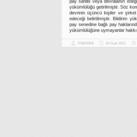
pay sahibi veya devralanın isteğ
yükümlülüğü getirilmiştir. Söz kon
devrinin üçüncü kişiler ve şirke
edeceği belirtilmiştir. Bildirim
pay senedine bağlı pay haklarınd
yükümlülüğüne uymayanlar hakkınd
TOKKDER
28 Ocak 2023