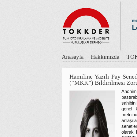
Anasayfa
Hakkımızda
TOK
Hamiline Yazılı Pay Sened
(“MKK”) Bildirilmesi Zo
Anonim 
bastır
sahibini
genel 
metnind
anlaşıl
senetle
olarak 