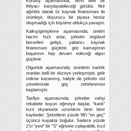
Kuruluş aşamasında; fikrin belli bir
ihtiyacı karşılayabileceği görülür, fikir
ağırlıklı olarak öz kaynak finansmanı ile
ürünleşir, doyurucu bir piyasa henüz
oluşmadığı için büyüme oldukça yavaştır.
Kalkış/genişleme aşamasında; üretim
hacmi hızlı artar, şirketin örgütsel
becerileri gelişir, yabancı kaynak
finansmanı güçlenir, göz kamaştıran
başarının hep devam edeceği algısı
güçlenir.
Olgunluk aşamasında; ürünlerin karlılık
oranları belli bir düzeye yerleşmiştir, gelir
istikrar kazanmış, haliyle de şirketin üst
yönetiminde güç zehirlenmesi
başlamıştır.
Tasfiye aşamasında; şirketler vahşi
rekabete boyun eğmeye başlar, “kanlı”
kızıl okyanusta uzuvlarını birer birer
kaybeder. Şirketlerin yüzde 98’i “en geç”
üçüncü kuşakta boğulur. Sadece yüzde
2’si “yeni” bir “S” eğrisine zıplayabilir, kızıl