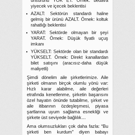
unsurunu YOK ET. Örnek: bedava
yiyecek ve içecek beklentisi
AZALT: Sektörün standardı haline
gelmiş bir ürünü AZALT. Örnek: koltuk
rahatlığı beklentisi
YARAT: Sektörde olmayan bir şeyi
YARAT. Örnek: Düşük fiyatlı uçuş
imkanı
YÜKSELT: Sektörde olan bir standardı
YÜKSELT. Örnek: Direkt kanallardan
bilet satışını (aracısız-daha düşük
maliyetli)
Şimdi dönelim aile şirketlerimize. Aile
şirketi olmanın birçok olumlu yönü var:
Hızlı karar alabilme, aile değerleri
etrafında kenetlenme, şirketin başarısını
özel hayatın önünde tutabilme, şirket ve
aile itibarının özdeşleşmesi, piyasa
şartlarına uyum sağlama esnekliği ve
şirkete üst seviyede bağlılık…
Ama olumsuzlukları çok daha fazla: “Bu
şirketi ben kurdum” diyen babayı