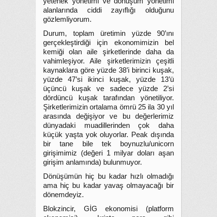
yetenek yönetimi ve dönüşüm yönetimi
alanlarında ciddi zayıflığı olduğunu
gözlemliyorum.
Durum, toplam üretimin yüzde 90’ını
gerçekleştirdiği için ekonomimizin bel
kemiği olan aile şirketlerinde daha da
vahimleşiyor. Aile şirketlerimizin çeşitli
kaynaklara göre yüzde 38’i birinci kuşak,
yüzde 47’si ikinci kuşak, yüzde 13’ü
üçüncü kuşak ve sadece yüzde 2’si
dördüncü kuşak tarafından yönetiliyor.
Şirketlerimizin ortalama ömrü 25 ila 30 yıl
arasında değişiyor ve bu değerlerimiz
dünyadaki muadillerinden çok daha
küçük yaşta yok oluyorlar. Peak dışında
bir tane bile tek boynuzlu/unicorn
girişimimiz (değeri 1 milyar doları aşan
girişim anlamında) bulunmuyor.
Dönüşümün hiç bu kadar hızlı olmadığı
ama hiç bu kadar yavaş olmayacağı bir
dönemdeyiz.
Blokzincir, GİG ekonomisi (platform