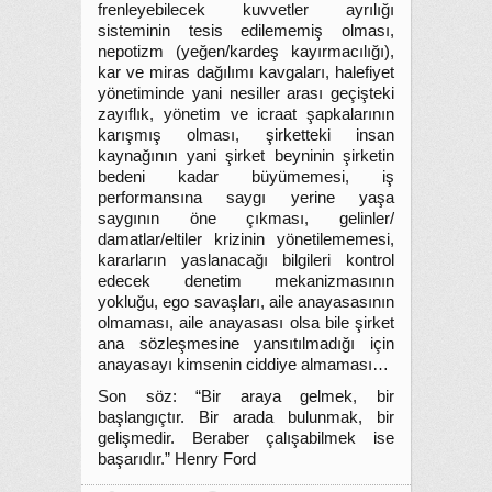
frenleyebilecek kuvvetler ayrılığı
sisteminin tesis edilememiş olması,
nepotizm (yeğen/kardeş kayırmacılığı),
kar ve miras dağılımı kavgaları, halefiyet
yönetiminde yani nesiller arası geçişteki
zayıflık, yönetim ve icraat şapkalarının
karışmış olması, şirketteki insan
kaynağının yani şirket beyninin şirketin
bedeni kadar büyümemesi, iş
performansına saygı yerine yaşa
saygının öne çıkması, gelinler/
damatlar/eltiler krizinin yönetilememesi,
kararların yaslanacağı bilgileri kontrol
edecek denetim mekanizmasının
yokluğu, ego savaşları, aile anayasasının
olmaması, aile anayasası olsa bile şirket
ana sözleşmesine yansıtılmadığı için
anayasayı kimsenin ciddiye almaması…
Son söz: “Bir araya gelmek, bir
başlangıçtır. Bir arada bulunmak, bir
gelişmedir. Beraber çalışabilmek ise
başarıdır.” Henry Ford