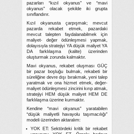
pazarları “kızıl okyanus” ve “mavi
okyanus” olacak şekilde iki grupta
sınıflandırır.
Kızıl okyanusta çarpışmak; mevcut
pazarda rekabet etmek, pazardaki
mevcut talepten faydalanabilmek için
maliyet- değer ödünleşmesi yapmak,
dolayısıyla stratejiyi YA düşük maliyet YA
DA farklılaşma (kalite) üzerinden
oluşturmak zorunda kalmaktır.
Mavi okyanus, rekabet oluşması GÜÇ
bir pazar boşluğu bulmak, rekabeti bir
süreliğine devre dışı bırakmak, yeni talep
yaratmak ve ona hizmet etmek, değer-
maliyet ödünleşmesi zincirini kırıp atmak,
stratejiyi HEM düşük maliyet HEM DE
farklılaşma üzerine kurmaktır.
Kendine “mavi okyanus” yaratabilen
“düşük maliyetli havayolu taşımacılığı”
modeli üzerinden aktaralım:
YOK ET: Sektördeki kritik bir rekabet