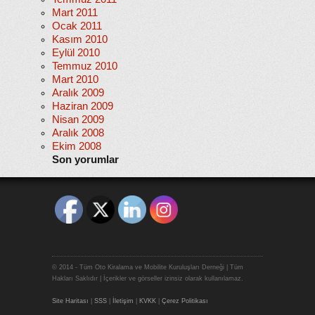
Mart 2011
Ocak 2011
Kasım 2010
Eylül 2010
Temmuz 2010
Mart 2010
Aralık 2009
Haziran 2009
Nisan 2009
Aralık 2008
Ekim 2008
Son yorumlar
© 2014 - Tüm Oto Kiralama ve Mobilite Kuruluşları Derneği | Tüm
Hakları Saklıdır | İçerikler ve görseller izinsiz olarak kullanılamaz.
Site Haritası
|
SSS
|
İletişim
|
KVKK
|
Çerez Politikası