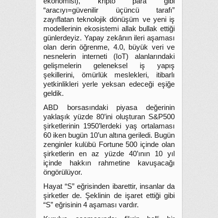
ekonomisi), kripto para gibi
“aracıyı=güvenilir üçüncü tarafı”
zayıflatan teknolojik dönüşüm ve yeni iş
modellerinin ekosistemi allak bullak ettiği
günlerdeyiz. Yapay zekânın ileri aşaması
olan derin öğrenme, 4.0, büyük veri ve
nesnelerin interneti (IoT) alanlarındaki
gelişmelerin geleneksel iş yapış
şekillerini, ömürlük meslekleri, itibarlı
yetkinlikleri yerle yeksan edeceği eşiğe
geldik.
ABD borsasındaki piyasa değerinin
yaklaşık yüzde 80’ini oluşturan S&P500
şirketlerinin 1950’lerdeki yaş ortalaması
60 iken bugün 10’un altına geriledi. Bugün
zenginler kulübü Fortune 500 içinde olan
şirketlerin en az yüzde 40’ının 10 yıl
içinde hakkın rahmetine kavuşacağı
öngörülüyor.
Hayat “S” eğrisinden ibarettir, insanlar da
şirketler de. Şeklinin de işaret ettiği gibi
“S” eğrisinin 4 aşaması vardır.