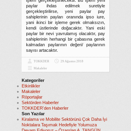
işlem gerçekleştirilecektir. Bu işlem yeni
paylar ihdas edilmek suretiyle
gerçekleştirilirse, yeni paylar pay
sahiplerinin payları oranında ipso iure,
yani ikinci bir işleme gerek olmaksızın,
kendi üstlerinde doğacaktır. Yani eski
paylar bir nevi yavrulamış olacaktır, pay
sahiplerinin herhangi bir çabasına gerek
kalmadan paylarının değeri/ paylarının
sayısı artacaktır.
TOKKDER
29 Ağustos 2018
Makaleler
Kategoriler
Etkinlikler
Makaleler
Röportajlar
Sektörden Haberler
TOKKDER'den Haberler
Son Yazılar
Kiralama ve Mobilite Sektörünü Çok Daha İyi
Noktalara Taşımak Hedefiyle Yolumuza
Devam Ediyoruz – Özarslan A. TANGÜN