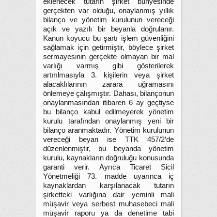
eklenecek tutarın şirket bünyesinde
gerçekten var olduğu, onaylanmış yıllık
bilanço ve yönetim kurulunun vereceği
açık ve yazılı bir beyanla doğrulanır.
Kanun koyucu bu şartı işlem güvenliğini
sağlamak için getirmiştir, böylece şirket
sermayesinin gerçekte olmayan bir mal
varlığı varmış gibi gösterilerek
artırılmasıyla 3. kişilerin veya şirket
alacaklılarının zarara uğramasını
önlemeye çalışmıştır. Dahası, bilançonun
onaylanmasından itibaren 6 ay geçtiyse
bu bilanço kabul edilmeyerek yönetim
kurulu tarafından onaylanmış yeni bir
bilanço aranmaktadır. Yönetim kurulunun
vereceği beyan ise TTK 457/2’de
düzenlenmiştir, bu beyanda yönetim
kurulu, kaynakların doğruluğu konusunda
garanti verir. Ayrıca Ticaret Sicil
Yönetmeliği 73. madde uyarınca iç
kaynaklardan karşılanacak tutarın
şirketteki varlığına dair yeminli mali
müşavir veya serbest muhasebeci mali
müşavir raporu ya da denetime tabi