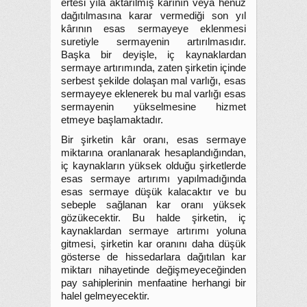
ertesi yıla aktarılmış kârının veya henüz
dağıtılmasına karar vermediği son yıl
kârının esas sermayeye eklenmesi
suretiyle sermayenin artırılmasıdır.
Başka bir deyişle, iç kaynaklardan
sermaye artırımında, zaten şirketin içinde
serbest şekilde dolaşan mal varlığı, esas
sermayeye eklenerek bu mal varlığı esas
sermayenin yükselmesine hizmet
etmeye başlamaktadır.
Bir şirketin kâr oranı, esas sermaye
miktarına oranlanarak hesaplandığından,
iç kaynakların yüksek olduğu şirketlerde
esas sermaye artırımı yapılmadığında
esas sermaye düşük kalacaktır ve bu
sebeple sağlanan kar oranı yüksek
gözükecektir. Bu halde şirketin, iç
kaynaklardan sermaye artırımı yoluna
gitmesi, şirketin kar oranını daha düşük
gösterse de hissedarlara dağıtılan kar
miktarı nihayetinde değişmeyeceğinden
pay sahiplerinin menfaatine herhangi bir
halel gelmeyecektir.