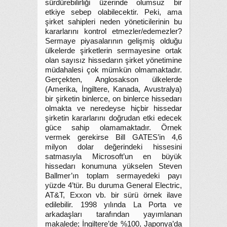
sürdürebilirliği üzerinde olumsuz bir
etkiye sebep olabilecektir. Peki, ama
şirket sahipleri neden yöneticilerinin bu
kararlarını kontrol etmezler/edemezler?
Sermaye piyasalarının gelişmiş olduğu
ülkelerde şirketlerin sermayesine ortak
olan sayısız hissedarın şirket yönetimine
müdahalesi çok mümkün olmamaktadır.
Gerçekten, Anglosakson ülkelerde
(Amerika, İngiltere, Kanada, Avustralya)
bir şirketin binlerce, on binlerce hissedarı
olmakta ve neredeyse hiçbir hissedar
şirketin kararlarını doğrudan etki edecek
güce sahip olamamaktadır. Örnek
vermek gerekirse Bill GATES’in 4,6
milyon dolar değerindeki hissesini
satmasıyla Microsoft’un en büyük
hissedarı konumuna yükselen Steven
Ballmer’ın toplam sermayedeki payı
yüzde 4’tür. Bu duruma General Electric,
AT&T, Exxon vb. bir sürü örnek ilave
edilebilir. 1998 yılında La Porta ve
arkadaşları tarafından yayımlanan
makalede; İngiltere’de %100, Japonya’da