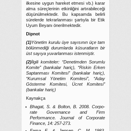
ilkesine uygun hareket etmesi vb.) karar
alma süreçlerinin etkinliğini artırabileceği
düşünülmektedir. Bu kapsamda belirli
sürelerde tekrarlanması şartıyla bir Etik
Uyum Beyanı önerilmektedir.
Dipnot
(1)
Yönetim kurulu üye sayısının üçe tam
bölünmediği durumlarda küsuratların bir
üst sayıya yuvarlanması istenmiştir.
(2)
İlgili komiteler: “Denetimden Sorumlu
Komite” (bankalar hariç), “Riskin Erken
Saptanması Komitesi” (bankalar hariç),
“Kurumsal Yönetim Komitesi”, “Aday
Gösterme Komitesi, Ücret Komitesi”
(bankalar hariç)
Kaynakça
Bhagat, S. & Bolton, B. 2008. Corpo-
rate Governance and Firm
Performance. Journal of Corporate
Finance, 14: 257-273.
Fama E. & Jensen, C. M. 1983.