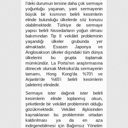
I’deki durumun tersine daha çok sermaye
yoğunluğu yaşanan, yani sermayenin
büyük bir kısmının belirli kesimlerin
elinde bulunduğu ülkelerde söz konusu
olabilmektedir. Türkiye de sermaye
yapısı belirli hissedarların yoğun olması
bakımından Tip II vekâlet probleminin
yaşandığı ülkeler grubunda yer
almaktadır. Esasen Japonya ve
Anglosakson ülkeler dışındaki tüm dünya
ülkelerini bu grupta toplamak
mümkündür. La Porta’nın araştırmasına
dönecek olursak Meksika’da sermayenin
tamamı, Hong Kong’da %70’i ve
Arjantin’de %65’i belirli kesimlerin
(ailelerin) elindedir.
Sermaye ister dağınık ister belirli
kesimlerin elinde toplanmış olsun,
şirketlerde bir vekâlet probleminin olduğu
gözükmektedir. Vekâlet ilişkisinden
kaynaklanan bu probleminin ortadan
kaldırılması ya da en aza
indirgenebilmesi için Bağımsız Yönetim