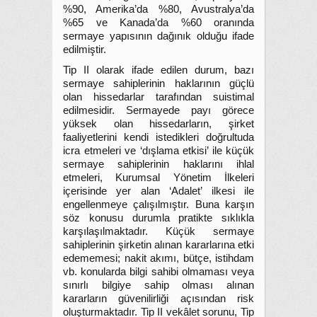
%90, Amerika’da %80, Avustralya’da
%65 ve Kanada’da %60 oranında
sermaye yapısının dağınık olduğu ifade
edilmiştir.
Tip II olarak ifade edilen durum, bazı
sermaye sahiplerinin haklarının güçlü
olan hissedarlar tarafından suistimal
edilmesidir. Sermayede payı görece
yüksek olan hissedarların, şirket
faaliyetlerini kendi istedikleri doğrultuda
icra etmeleri ve ‘dışlama etkisi’ ile küçük
sermaye sahiplerinin haklarını ihlal
etmeleri, Kurumsal Yönetim İlkeleri
içerisinde yer alan ‘Adalet’ ilkesi ile
engellenmeye çalışılmıştır. Buna karşın
söz konusu durumla pratikte sıklıkla
karşılaşılmaktadır. Küçük sermaye
sahiplerinin şirketin alınan kararlarına etki
edememesi; nakit akımı, bütçe, istihdam
vb. konularda bilgi sahibi olmaması veya
sınırlı bilgiye sahip olması alınan
kararların güvenilirliği açısından risk
oluşturmaktadır. Tip II vekâlet sorunu, Tip