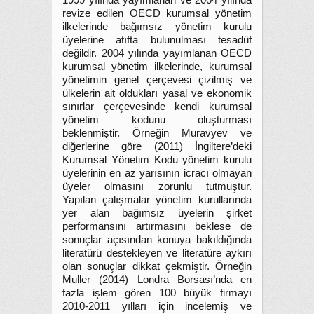
1999 yılında yayımlanan ve 2004 yılında
revize edilen OECD kurumsal yönetim
ilkelerinde bağımsız yönetim kurulu
üyelerine atıfta bulunulması tesadüf
değildir. 2004 yılında yayımlanan OECD
kurumsal yönetim ilkelerinde, kurumsal
yönetimin genel çerçevesi çizilmiş ve
ülkelerin ait oldukları yasal ve ekonomik
sınırlar çerçevesinde kendi kurumsal
yönetim kodunu oluşturması
beklenmiştir. Örneğin Muravyev ve
diğerlerine göre (2011) İngiltere’deki
Kurumsal Yönetim Kodu yönetim kurulu
üyelerinin en az yarısının icracı olmayan
üyeler olmasını zorunlu tutmuştur.
Yapılan çalışmalar yönetim kurullarında
yer alan bağımsız üyelerin şirket
performansını artırmasını beklese de
sonuçlar açısından konuya bakıldığında
literatürü destekleyen ve literatüre aykırı
olan sonuçlar dikkat çekmiştir. Örneğin
Muller (2014) Londra Borsası’nda en
fazla işlem gören 100 büyük firmayı
2010-2011 yılları için incelemiş ve