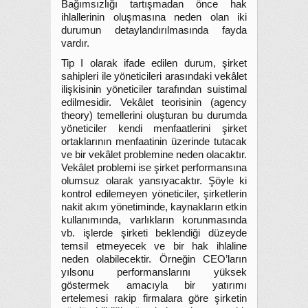
Bağımsızlığı tartışmadan önce hak
ihlallerinin oluşmasına neden olan iki
durumun detaylandırılmasında fayda
vardır.
Tip I olarak ifade edilen durum, şirket
sahipleri ile yöneticileri arasındaki vekâlet
ilişkisinin yöneticiler tarafından suistimal
edilmesidir. Vekâlet teorisinin (agency
theory) temellerini oluşturan bu durumda
yöneticiler kendi menfaatlerini şirket
ortaklarının menfaatinin üzerinde tutacak
ve bir vekâlet problemine neden olacaktır.
Vekâlet problemi ise şirket performansına
olumsuz olarak yansıyacaktır. Şöyle ki
kontrol edilemeyen yöneticiler, şirketlerin
nakit akım yönetiminde, kaynakların etkin
kullanımında, varlıkların korunmasında
vb. işlerde şirketi beklendiği düzeyde
temsil etmeyecek ve bir hak ihlaline
neden olabilecektir. Örneğin CEO’ların
yılsonu performanslarını yüksek
göstermek amacıyla bir yatırımı
ertelemesi rakip firmalara göre şirketin