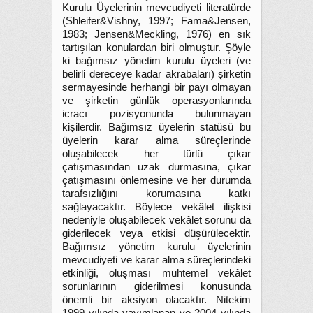
Kurulu Üyelerinin mevcudiyeti literatürde
(Shleifer&Vishny, 1997; Fama&Jensen,
1983; Jensen&Meckling, 1976) en sık
tartışılan konulardan biri olmuştur. Şöyle
ki bağımsız yönetim kurulu üyeleri (ve
belirli dereceye kadar akrabaları) şirketin
sermayesinde herhangi bir payı olmayan
ve şirketin günlük operasyonlarında
icracı pozisyonunda bulunmayan
kişilerdir. Bağımsız üyelerin statüsü bu
üyelerin karar alma süreçlerinde
oluşabilecek her türlü çıkar
çatışmasından uzak durmasına, çıkar
çatışmasını önlemesine ve her durumda
tarafsızlığını korumasına katkı
sağlayacaktır. Böylece vekâlet ilişkisi
nedeniyle oluşabilecek vekâlet sorunu da
giderilecek veya etkisi düşürülecektir.
Bağımsız yönetim kurulu üyelerinin
mevcudiyeti ve karar alma süreçlerindeki
etkinliği, oluşması muhtemel vekâlet
sorunlarının giderilmesi konusunda
önemli bir aksiyon olacaktır. Nitekim