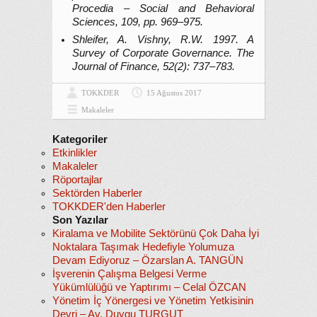
Procedia – Social and Behavioral
Sciences, 109, pp. 969–975.
Shleifer, A. Vishny, R.W. 1997. A
Survey of Corporate Governance. The
Journal of Finance, 52(2): 737–783.
TOKKDER
15 Ağustos 2017
Makaleler
Kategoriler
Etkinlikler
Makaleler
Röportajlar
Sektörden Haberler
TOKKDER'den Haberler
Son Yazılar
Kiralama ve Mobilite Sektörünü Çok Daha İyi
Noktalara Taşımak Hedefiyle Yolumuza
Devam Ediyoruz – Özarslan A. TANGÜN
İşverenin Çalışma Belgesi Verme
Yükümlülüğü ve Yaptırımı – Celal ÖZCAN
Yönetim İç Yönergesi ve Yönetim Yetkisinin
Devri – Av. Duygu TURGUT