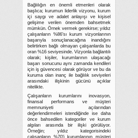
Bağlılığın en önemli etmenleri olarak
başlıca; kurumun liderlik vizyonu, kurum
içi saygı ve adalet anlayışı ve kişisel
gelişime verilen önemden bahsetmek
mümkün. Örnek vermek gerekirse; yıldız
çalışanların %86’sı kurum vizyonlarının
başarıyla sonuçlanacağına inandığını
belirtirken bağlı olmayan çalışanlarda bu
oran %16 seviyesinde. Vizyonla bağlantılı
olarak; kişiler, kurumlarının ulaşacağı
başarı sonucunu aynı zamanda kendileri
için iş güvencesi olarak görüyor ve bu da
kuruma olan inanç ile bağlılık seviyeleri
arasındaki ilişkinin gücünü açıklar
nitelikte.
Çalışanların kurumlarını inovasyon,
finansal performans ve müşteri
memnuniyeti açılarından
değerlendirmeleri istendiğinde ise daha
önce bahsedilen kategoriler ve kurum
algıları arasında bir ilişki görülüyor.
Örneğin; yıldız kategorisindeki
çalışanların %70’i kurumlarının müşteri