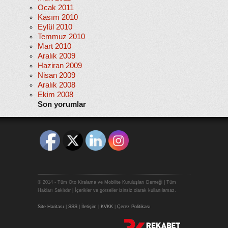
Ocak 2011
Kasım 2010
Eylül 2010
Temmuz 2010
Mart 2010
Aralık 2009
Haziran 2009
Nisan 2009
Aralık 2008
Ekim 2008
Son yorumlar
© 2014 - Tüm Oto Kiralama ve Mobilite Kuruluşları Derneği | Tüm
Hakları Saklıdır | İçerikler ve görseller izinsiz olarak kullanılamaz.
Site Haritası
|
SSS
|
İletişim
|
KVKK
|
Çerez Politikası