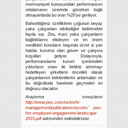
memnuniyeti konusundaki performansını
ortalamanın üzerinde görürken bağlı
olmayanlarda bu oran %20’ye geriliyor.
Bahsettiğimiz özelliklerin çoğunun beyaz
yaka çalışanları etkilediğini belirtmekte
fayda var. Zira, mavi yaka çalışanların
bağlılıklarını etkileyen ve en önem
verdikleri konuların başında ücret & yan
haklar, kuruma olan güven ve çalışma
koşulları geliyor. Dolayısıyla,
performanslarını kurum içerisindeki
yıldızların oranı ile birlikte artırmayı
hedefleyen şirketlerin öncelikli olarak
çalışanlarının beklentilerini anlamaları ve
bu doğrultuda harekete geçmeleri en
doğrusu olacaktır.
Araştırma sonuçlarını
http://www.pwc.com/us/en/hr-
management/publications/assets/ pwc-
hrs-employee-engagement-landscape-
2015.pdf
adresinden indirebilirsiniz.