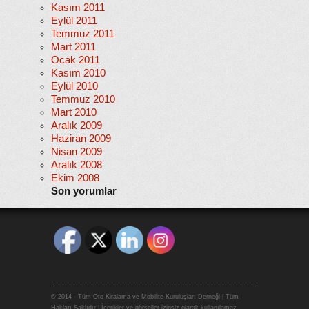
Kasım 2011
Eylül 2011
Temmuz 2011
Mart 2011
Ocak 2011
Kasım 2010
Eylül 2010
Temmuz 2010
Mart 2010
Aralık 2009
Haziran 2009
Nisan 2009
Aralık 2008
Ekim 2008
Son yorumlar
© 2014 - Tüm Oto Kiralama ve Mobilite Kuruluşları Derneği | Tüm
Hakları Saklıdır | İçerikler ve görseller izinsiz olarak kullanılamaz.