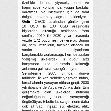
özellikle de su, yiyecek, enerji ve
hammadde konularında yoğun baskılar
yaratması ve işletmeler için de fiyat
dalgalanmalarına yol açması bekleniyor.
Gelir
: OECD tarafından günlük geliri
10 USD ile 100 USD arasındaki
kişilerden oluştuğu açıklanan “orta
sınıf”ın, 2010 ile 2030 yılları arasında
yüzde 172 büyümesi bekleniyor. Bunun
da, hem üreticilerin, talepleri artacak bu
sınıfın ihtiyaçlarını
karşılamakta zorlanacağı, hem de azalan
“gelişmiş ülkelerdeki iş gücü” arzı
karşısında zor durumda kalacağı
anlamına gelmesi olası görünüyor.
Şehirleşme:
2009 yılında, dünya
tarihinde ilk kez şehirde yaşayan nüfus,
kırsal alanda yaşayan nüfusu geçti. 2030
yılı itibariyle de Asya ve Afrika dahil tüm
gelişmekte olan ülkelerde, nüfusun
çoğunluğunun şehirlerde yaşayacağı
öngörülüyor. Elbette bu da şehirlerin daha
çok alt yapı, inşaat, su, elektrik, atık,