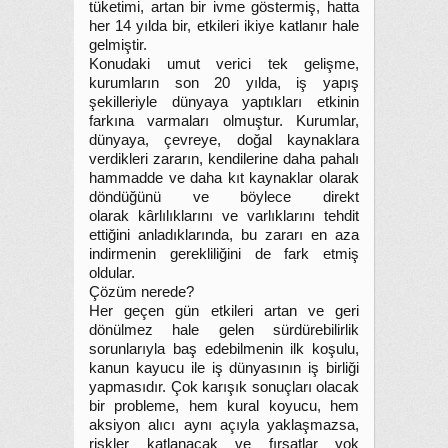
tüketimi, artan bir ivme göstermiş, hatta
her 14 yılda bir, etkileri ikiye katlanır hale
gelmiştir.
Konudaki umut verici tek gelişme,
kurumların son 20 yılda, iş yapış
şekilleriyle dünyaya yaptıkları etkinin
farkına varmaları olmuştur. Kurumlar,
dünyaya, çevreye, doğal kaynaklara
verdikleri zararın, kendilerine daha pahalı
hammadde ve daha kıt kaynaklar olarak
döndüğünü ve böylece direkt
olarak kârlılıklarını ve varlıklarını tehdit
ettiğini anladıklarında, bu zararı en aza
indirmenin gerekliliğini de fark etmiş
oldular.
Çözüm nerede?
Her geçen gün etkileri artan ve geri
dönülmez hale gelen sürdürebilirlik
sorunlarıyla baş edebilmenin ilk koşulu,
kanun kayucu ile iş dünyasının iş birliği
yapmasıdır. Çok karışık sonuçları olacak
bir probleme, hem kural koyucu, hem
aksiyon alıcı aynı açıyla yaklaşmazsa,
riskler katlanacak ve fırsatlar yok