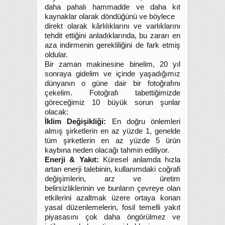
daha pahalı hammadde ve daha kıt
kaynaklar olarak döndüğünü ve böylece
direkt olarak kârlılıklarını ve varlıklarını
tehdit ettiğini anladıklarında, bu zararı en
aza indirmenin gerekliliğini de fark etmiş
oldular.
Bir zaman makinesine binelim, 20 yıl
sonraya gidelim ve içinde yaşadığımız
dünyanın o güne dair bir fotoğrafını
çekelim. Fotoğrafı tabettiğimizde
göreceğimiz 10 büyük sorun şunlar
olacak:
İklim Değişikliği:
En doğru önlemleri
almış şirketlerin en az yüzde 1, genelde
tüm şirketlerin en az yüzde 5 ürün
kaybına neden olacağı tahmin ediliyor.
Enerji & Yakıt:
Küresel anlamda hızla
artan enerji talebinin, kullanımdaki coğrafi
değişimlerin, arz ve üretim
belirsizliklerinin ve bunların çevreye olan
etkilerini azaltmak üzere ortaya konan
yasal düzenlemelerin, fosil temelli yakıt
piyasasını çok daha öngörülmez ve