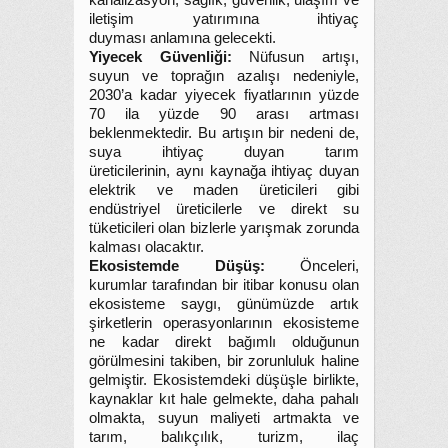
kanalizasyon, sağlık, güvenlik, ulaşım ve
iletişim yatırımına ihtiyaç
duyması anlamına gelecekti.
Yiyecek Güvenliği:
Nüfusun artışı,
suyun ve toprağın azalışı nedeniyle,
2030’a kadar yiyecek fiyatlarının yüzde
70 ila yüzde 90 arası artması
beklenmektedir. Bu artışın bir nedeni de,
suya ihtiyaç duyan tarım
üreticilerinin, aynı kaynağa ihtiyaç duyan
elektrik ve maden üreticileri gibi
endüstriyel üreticilerle ve direkt su
tüketicileri olan bizlerle yarışmak zorunda
kalması olacaktır.
Ekosistemde Düşüş:
Önceleri,
kurumlar tarafından bir itibar konusu olan
ekosisteme saygı, günümüzde artık
şirketlerin operasyonlarının ekosisteme
ne kadar direkt bağımlı olduğunun
görülmesini takiben, bir zorunluluk haline
gelmiştir. Ekosistemdeki düşüşle birlikte,
kaynaklar kıt hale gelmekte, daha pahalı
olmakta, suyun maliyeti artmakta ve
tarım, balıkçılık, turizm, ilaç