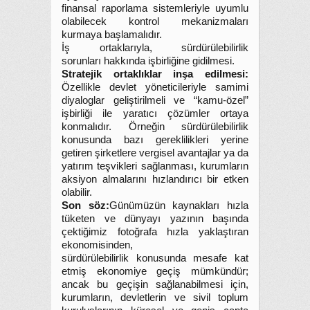
finansal raporlama sistemleriyle uyumlu
olabilecek kontrol mekanizmaları
kurmaya başlamalıdır.
İş ortaklarıyla, sürdürülebilirlik
sorunları hakkında işbirliğine gidilmesi.
Stratejik ortaklıklar inşa edilmesi:
Özellikle devlet yöneticileriyle samimi
diyaloglar geliştirilmeli ve “kamu-özel”
işbirliği ile yaratıcı çözümler ortaya
konmalıdır. Örneğin sürdürülebilirlik
konusunda bazı gereklilikleri yerine
getiren şirketlere vergisel avantajlar ya da
yatırım teşvikleri sağlanması, kurumların
aksiyon almalarını hızlandırıcı bir etken
olabilir.
Son söz:
Günümüzün kaynakları hızla
tüketen ve dünyayı yazının başında
çektiğimiz fotoğrafa hızla yaklaştıran
ekonomisinden,
sürdürülebilirlik konusunda mesafe kat
etmiş ekonomiye geçiş mümkündür;
ancak bu geçişin sağlanabilmesi için,
kurumların, devletlerin ve sivil toplum