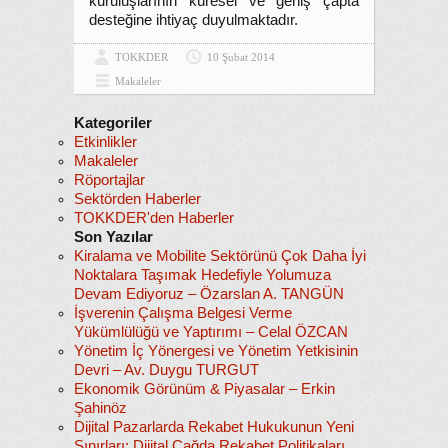
kuruluşlarının küresel ve geniş çapta
desteğine ihtiyaç duyulmaktadır.
TOKKDER
10 Şubat 2014
Makaleler
Kategoriler
Etkinlikler
Makaleler
Röportajlar
Sektörden Haberler
TOKKDER'den Haberler
Son Yazılar
Kiralama ve Mobilite Sektörünü Çok Daha İyi
Noktalara Taşımak Hedefiyle Yolumuza
Devam Ediyoruz – Özarslan A. TANGÜN
İşverenin Çalışma Belgesi Verme
Yükümlülüğü ve Yaptırımı – Celal ÖZCAN
Yönetim İç Yönergesi ve Yönetim Yetkisinin
Devri – Av. Duygu TURGUT
Ekonomik Görünüm & Piyasalar – Erkin
Şahinöz
Dijital Pazarlarda Rekabet Hukukunun Yeni
Sınırları: Dijital Çağda Rekabet Politikaları