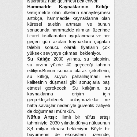
istikrarsız hale getirmesi bekleniyor.
Hammadde Kaynaklarının Kıtlığı:
Gelişmekte olan ülkelerin sanayileşmesi
arttıkça, hammadde kaynaklarına olan
küresel talebin artması ve bunun
sonucunda hammadde alımları üzerinde
ticaret kısıtlamaları uygulanması ve her
geçen gün azalan kaynaklara çoğalan
talebin sonucu olarak fiyatların çok
yüksek seviyeye çıkması bekleniyor.
Su Kıtlığı:
2030 yılında, su talebinin,
su arzını yüzde 40 geçeceği tahmin
ediliyor.Bunun sonucu olarak şirketlerin,
su kıtlığı, suyun pahalılaşması ve
kalitesinin düşmesi gibi sonuçlarla baş
etmesi gerekecek. Su kıtlığının, su
kaynaklarına erişim için
gerçekleşebilecek anlaşmazlıklar ve
hatta savaşlar nedeniyle güvenlik zafiyeti
de doğurması mümkün.
Nüfus Artışı:
Ilımlı bir nüfus artışı
tahminiyle, 2030 yılında dünya nüfusunun
8,4 milyar olması bekleniyor. Böyle bir
büyümenin de ekosistem üzerinde;