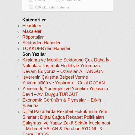
TOKKDER
01 Aralık 2008
TOKKDER'den Haberler
Kategoriler
Etkinlikler
Makaleler
Röportajlar
Sektörden Haberler
TOKKDER'den Haberler
Son Yazılar
Kiralama ve Mobilite Sektörünü Çok Daha İyi
Noktalara Taşımak Hedefiyle Yolumuza
Devam Ediyoruz – Özarslan A. TANGÜN
İşverenin Çalışma Belgesi Verme
Yükümlülüğü ve Yaptırımı – Celal ÖZCAN
Yönetim İç Yönergesi ve Yönetim Yetkisinin
Devri – Av. Duygu TURGUT
Ekonomik Görünüm & Piyasalar – Erkin
Şahinöz
Dijital Pazarlarda Rekabet Hukukunun Yeni
Sınırları: Dijital Çağda Rekabet Politikaları
Çalışması ve Yapay Zekâ Sektör İncelemesi
– Mehmet SALAN & Duruhan AYDINLI &
Emre CİCOS