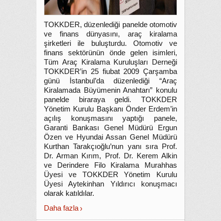
TOKKDER, düzenlediği panelde otomotiv
ve finans dünyasını, araç kiralama
şirketleri ile buluşturdu. Otomotiv ve
finans sektörünün önde gelen isimleri,
Tüm Araç Kiralama Kuruluşları Derneği
TOKKDER’in 25 fiubat 2009 Çarşamba
günü İstanbul’da düzenlediği “Araç
Kiralamada Büyümenin Anahtarı” konulu
panelde biraraya geldi. TOKKDER
Yönetim Kurulu Başkanı Önder Erdem’in
açılış konuşmasını yaptığı panele,
Garanti Bankası Genel Müdürü Ergun
Özen ve Hyundai Assan Genel Müdürü
Kurthan Tarakçıoğlu’nun yanı sıra Prof.
Dr. Arman Kırım, Prof. Dr. Kerem Alkin
ve Derindere Filo Kiralama Murahhas
Üyesi ve TOKKDER Yönetim Kurulu
Üyesi Aytekinhan Yıldırıcı konuşmacı
olarak katıldılar.
Daha fazla