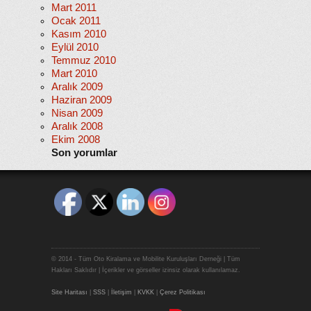
Mart 2011
Ocak 2011
Kasım 2010
Eylül 2010
Temmuz 2010
Mart 2010
Aralık 2009
Haziran 2009
Nisan 2009
Aralık 2008
Ekim 2008
Son yorumlar
© 2014 - Tüm Oto Kiralama ve Mobilite Kuruluşları Derneği | Tüm
Hakları Saklıdır | İçerikler ve görseller izinsiz olarak kullanılamaz.
Site Haritası
|
SSS
|
İletişim
|
KVKK
|
Çerez Politikası