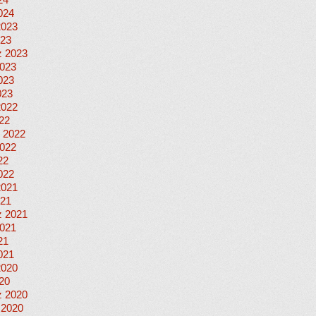
24
024
2023
023
 2023
023
023
023
2022
022
 2022
022
22
022
2021
021
 2021
021
21
021
2020
020
 2020
 2020