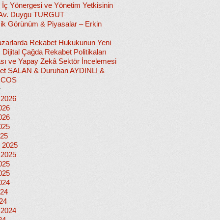
 İç Yönergesi ve Yönetim Yetkisinin
 Av. Duygu TURGUT
k Görünüm & Piyasalar – Erkin
 Pazarlarda Rekabet Hukukunun Yeni
ı: Dijital Çağda Rekabet Politikaları
sı ve Yapay Zekâ Sektör İncelemesi
et SALAN & Duruhan AYDINLI &
İCOS
r
 2026
026
026
025
025
 2025
 2025
025
025
024
024
024
 2024