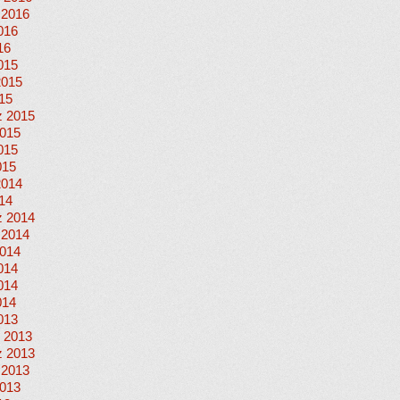
 2016
016
16
015
2015
015
 2015
015
015
015
2014
014
 2014
 2014
014
014
014
014
013
 2013
 2013
 2013
013