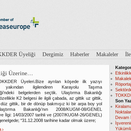
KDER Üyeliği
Dergimiz
Haberler
Makaleler
İl
Kategor
liği Üzerine…
Etkinlikl
Makalel
KKDER Üyeleri.Bize ayrılan köşede ilk yazıyı
Röportaj
i yakından ilgilendiren Karayolu Taşıma
Sektörd
ği’ndeki belgelerden seçtik. Ulaştırma Bakanlığı
TOKKDE
zellikle K2 belgesi ile ilgili çabada, az gittik uz gittik,
Son Yaz
düz gittik, bir de dönüp bakmışız ki bir arpa boy yol
Kiralam
.Ulaştırma Bakanlığı’nın 2008/KUGM-08/GENEL
Noktala
ve İlgi: 14/03/2007 tarihli ve (2007/KUGM-26/GENEL)
Devam E
genelgede; “31.12.2008 tarihine kadar olmak üzere;
İşveren
Yükümlü
a