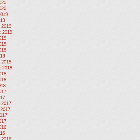
020
020
2019
019
 2019
 2019
019
019
018
018
 2018
 2018
018
018
018
017
017
 2017
 2017
017
017
016
016
 2016