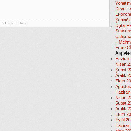
Yönetim
Devri –
Ekonomi
Şahinöz
Sektörden Haberler
Dijital
Sınırlar
Çalışma
– Mehm
Emre C
Arşivle
Haziran
Nisan 2
Şubat 2
Aralık 2
Ekim 2
Ağustos
Haziran
Nisan 2
Şubat 2
Aralık 2
Ekim 2
Eylül 2
Haziran