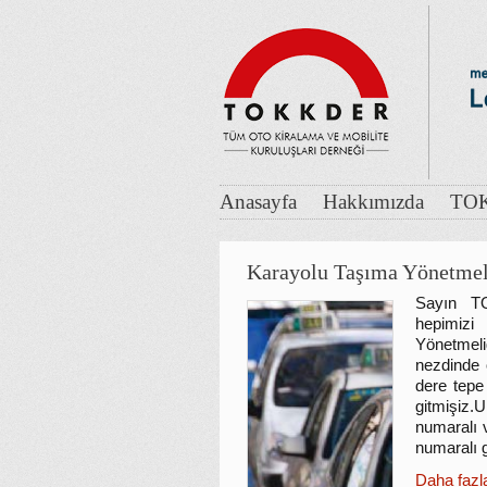
Anasayfa
Hakkımızda
TOK
Karayolu Taşıma Yönetme
Sayın TO
hepimiz
Yönetmeli
nezdinde ö
dere tepe 
gitmişiz
numaralı 
numaralı 
Daha fazl