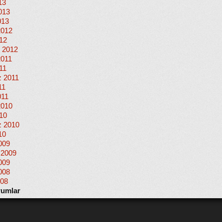
13
013
013
2012
012
 2012
2011
11
 2011
11
011
2010
010
 2010
10
009
 2009
009
008
008
rumlar