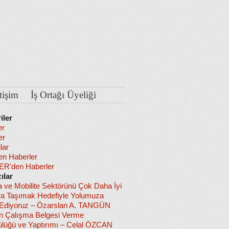
etişim
İş Ortağı Üyeliği
iler
er
er
lar
en Haberler
R'den Haberler
ılar
a ve Mobilite Sektörünü Çok Daha İyi
ra Taşımak Hedefiyle Yolumuza
diyoruz – Özarslan A. TANGÜN
in Çalışma Belgesi Verme
lüğü ve Yaptırımı – Celal ÖZCAN