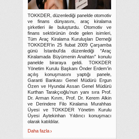
TOKKDER, düzenlediği panelde otomotiv
ve finans dünyasını, araç kiralama
şirketleri ile buluşturdu. Otomotiv ve
finans sektörünün önde gelen isimleri,
Tüm Araç Kiralama Kuruluşları Derneği
TOKKDER’in 25 fiubat 2009 Çarşamba
günü İstanbul’da düzenlediği “Araç
Kiralamada Büyümenin Anahtarı” konulu
panelde biraraya geldi. TOKKDER
Yönetim Kurulu Başkanı Önder Erdem’in
açılış konuşmasını yaptığı panele,
Garanti Bankası Genel Müdürü Ergun
Özen ve Hyundai Assan Genel Müdürü
Kurthan Tarakçıoğlu’nun yanı sıra Prof.
Dr. Arman Kırım, Prof. Dr. Kerem Alkin
ve Derindere Filo Kiralama Murahhas
Üyesi ve TOKKDER Yönetim Kurulu
Üyesi Aytekinhan Yıldırıcı konuşmacı
olarak katıldılar.
Daha fazla