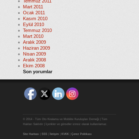
Temmuz 2011
Mart 2011
Ocak 2011
Kasım 2010
Eylül 2010
Temmuz 2010
Mart 2010
Aralık 2009
Haziran 2009
Nisan 2009
Aralık 2008
Ekim 2008
Son yorumlar
© 2014 - Tüm Oto Kiralama ve Mobilite Kuruluşları Derneği | Tüm
Hakları Saklıdır | İçerikler ve görseller izinsiz olarak kullanılamaz.
Site Haritası
|
SSS
|
İletişim
|
KVKK
|
Çerez Politikası