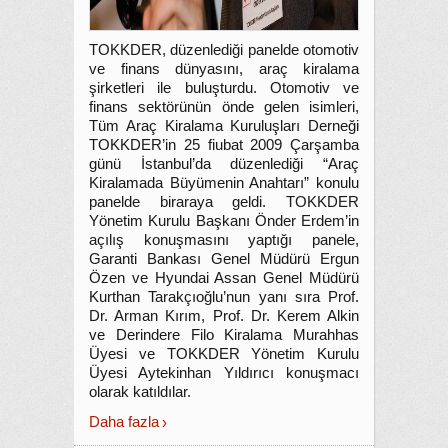
TOKKDER, düzenlediği panelde otomotiv
ve finans dünyasını, araç kiralama
şirketleri ile buluşturdu. Otomotiv ve
finans sektörünün önde gelen isimleri,
Tüm Araç Kiralama Kuruluşları Derneği
TOKKDER’in 25 fiubat 2009 Çarşamba
günü İstanbul’da düzenlediği “Araç
Kiralamada Büyümenin Anahtarı” konulu
panelde biraraya geldi. TOKKDER
Yönetim Kurulu Başkanı Önder Erdem’in
açılış konuşmasını yaptığı panele,
Garanti Bankası Genel Müdürü Ergun
Özen ve Hyundai Assan Genel Müdürü
Kurthan Tarakçıoğlu’nun yanı sıra Prof.
Dr. Arman Kırım, Prof. Dr. Kerem Alkin
ve Derindere Filo Kiralama Murahhas
Üyesi ve TOKKDER Yönetim Kurulu
Üyesi Aytekinhan Yıldırıcı konuşmacı
olarak katıldılar.
Daha fazla