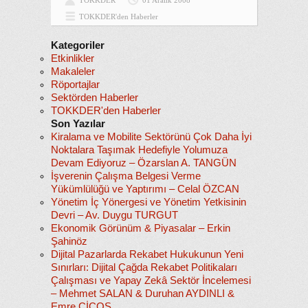
TOKKDER
01 Aralık 2008
TOKKDER'den Haberler
Kategoriler
Etkinlikler
Makaleler
Röportajlar
Sektörden Haberler
TOKKDER'den Haberler
Son Yazılar
Kiralama ve Mobilite Sektörünü Çok Daha İyi
Noktalara Taşımak Hedefiyle Yolumuza
Devam Ediyoruz – Özarslan A. TANGÜN
İşverenin Çalışma Belgesi Verme
Yükümlülüğü ve Yaptırımı – Celal ÖZCAN
Yönetim İç Yönergesi ve Yönetim Yetkisinin
Devri – Av. Duygu TURGUT
Ekonomik Görünüm & Piyasalar – Erkin
Şahinöz
Dijital Pazarlarda Rekabet Hukukunun Yeni
Sınırları: Dijital Çağda Rekabet Politikaları
Çalışması ve Yapay Zekâ Sektör İncelemesi
– Mehmet SALAN & Duruhan AYDINLI &
Emre CİCOS