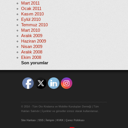
Mart 2011
Ocak 2011
Kasım 2010
Eylül 2010
Temmuz 2010
Mart 2010
Aralık 2009
Haziran 2009
Nisan 2009
Aralık 2008
Ekim 2008
Son yorumlar
© 2014 - Tüm Oto Kiralama ve Mobilite Kuruluşları Derneği | Tüm
Hakları Saklıdır | İçerikler ve görseller izinsiz olarak kullanılamaz.
Site Haritası
|
SSS
|
İletişim
|
KVKK
|
Çerez Politikası