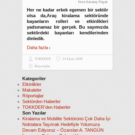
Nora Karataş Paşalı
Her ne kadar erkek egemen bir sektör
olsa da,Araç kiralama sektöründe
bayanların rolleri ve etkinlikleri
yadsınamaz bir gerçek. Bu sayımızda
sektördeki bayanları kendilerinden
dinledik.
Daha fazla
TOKKDER
24 Ekim 2008
Röportajlar
Kategoriler
Etkinlikler
Makaleler
Röportajlar
Sektörden Haberler
TOKKDER'den Haberler
Son Yazılar
Kiralama ve Mobilite Sektörünü Çok Daha İyi
Noktalara Taşımak Hedefiyle Yolumuza
Devam Ediyoruz – Özarslan A. TANGÜN