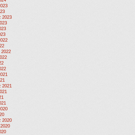
024
2023
023
 2023
023
023
023
2022
022
 2022
022
22
022
2021
021
 2021
021
21
021
2020
020
 2020
 2020
020