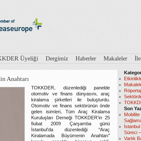
KDER Üyeliği
Dergimiz
Haberler
Makaleler
İl
Kategor
n Anahtarı
Etkinlikl
Makalel
TOKKDER, düzenlediği panelde
Röportaj
otomotiv ve finans dünyasını, araç
Sektörd
kiralama şirketleri ile buluşturdu.
TOKKDE
Otomotiv ve finans sektörünün önde
Son Yaz
gelen isimleri, Tüm Araç Kiralama
Mobilite
Kuruluşları Derneği TOKKDER’in 25
Sağlama
fiubat 2009 Çarşamba günü
İstanbu
İstanbul’da düzenlediği “Araç
Süreci 
Kiralamada Büyümenin Anahtarı”
Varlık B