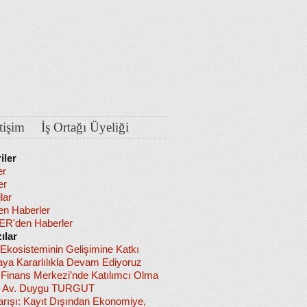
etişim
İş Ortağı Üyeliği
iler
er
er
lar
en Haberler
R'den Haberler
ılar
 Ekosisteminin Gelişimine Katkı
ya Kararlılıkla Devam Ediyoruz
l Finans Merkezi’nde Katılımcı Olma
– Av. Duygu TURGUT
arışı: Kayıt Dışından Ekonomiye,