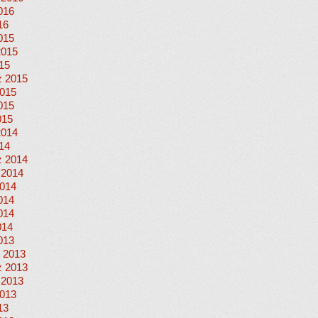
016
16
015
2015
015
 2015
015
015
015
2014
014
 2014
 2014
014
014
014
014
013
 2013
 2013
 2013
013
13