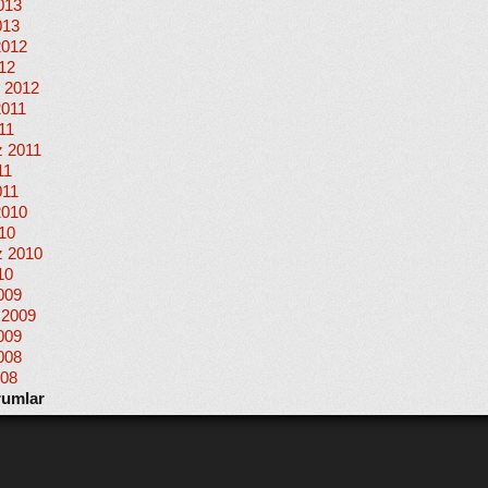
013
013
2012
012
 2012
2011
11
 2011
11
011
2010
010
 2010
10
009
 2009
009
008
008
rumlar