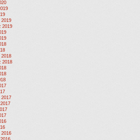
020
2019
019
 2019
 2019
019
019
018
018
 2018
 2018
018
018
018
017
017
 2017
 2017
017
017
016
016
 2016
 2016