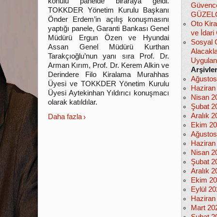
konulu panelde biraraya geldi.
Güvencel
TOKKDER Yönetim Kurulu Başkanı
GÜZEL
Önder Erdem’in açılış konuşmasını
Oto Kira
yaptığı panele, Garanti Bankası Genel
ve İdar
Müdürü Ergun Özen ve Hyundai
Sosyal 
Assan Genel Müdürü Kurthan
Alacakla
Tarakçıoğlu’nun yanı sıra Prof. Dr.
Uygula
Arman Kırım, Prof. Dr. Kerem Alkin ve
Arşivle
Derindere Filo Kiralama Murahhas
Ağustos
Üyesi ve TOKKDER Yönetim Kurulu
Haziran
Üyesi Aytekinhan Yıldırıcı konuşmacı
Nisan 2
olarak katıldılar.
Şubat 2
Aralık 2
Daha fazla
Ekim 2
Ağustos
Haziran
Nisan 2
Şubat 2
Aralık 2
Ekim 2
Eylül 2
Haziran
Mart 20