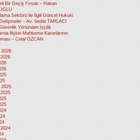
i Bir Geçiş Fırsatı – Hakan
OĞLU
lama Sektörü ile İlgili Güncel Hukuki
i Gelişmeler – Av. Sedat TARLACI
Güvenlik Yönünden İşçilik
rına İlişkin Mahkeme Kararlarının
nması – Celal ÖZCAN
r
 2026
 2026
026
026
025
025
 2025
 2025
025
025
024
024
024
 2024
24