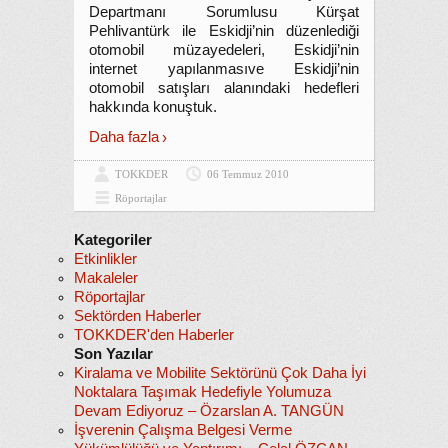
Departmanı Sorumlusu Kürşat
Pehlivantürk ile Eskidji’nin düzenlediği
otomobil müzayedeleri, Eskidji’nin
internet yapılanmasıve Eskidji’nin
otomobil satışları alanındaki hedefleri
hakkında konuştuk.
Daha fazla
TOKKDER
06 Temmuz 2010
Röportajlar
Kategoriler
Etkinlikler
Makaleler
Röportajlar
Sektörden Haberler
TOKKDER'den Haberler
Son Yazılar
Kiralama ve Mobilite Sektörünü Çok Daha İyi
Noktalara Taşımak Hedefiyle Yolumuza
Devam Ediyoruz – Özarslan A. TANGÜN
İşverenin Çalışma Belgesi Verme