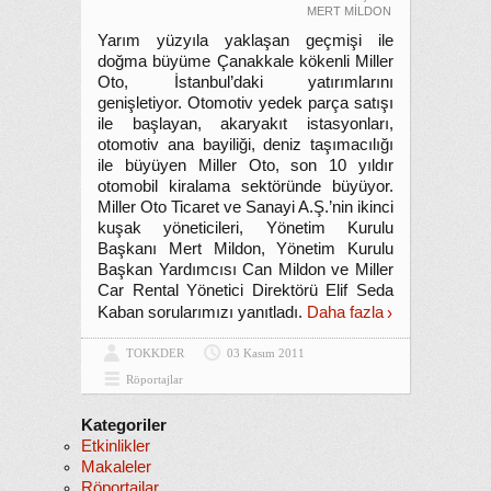
MERT MİLDON
Yarım yüzyıla yaklaşan geçmişi ile
doğma büyüme Çanakkale kökenli Miller
Oto, İstanbul’daki yatırımlarını
genişletiyor. Otomotiv yedek parça satışı
ile başlayan, akaryakıt istasyonları,
otomotiv ana bayiliği, deniz taşımacılığı
ile büyüyen Miller Oto, son 10 yıldır
otomobil kiralama sektöründe büyüyor.
Miller Oto Ticaret ve Sanayi A.Ş.’nin ikinci
kuşak yöneticileri, Yönetim Kurulu
Başkanı Mert Mildon, Yönetim Kurulu
Başkan Yardımcısı Can Mildon ve Miller
Car Rental Yönetici Direktörü Elif Seda
Kaban sorularımızı yanıtladı.
Daha fazla
TOKKDER
03 Kasım 2011
Röportajlar
Kategoriler
Etkinlikler
Makaleler
Röportajlar