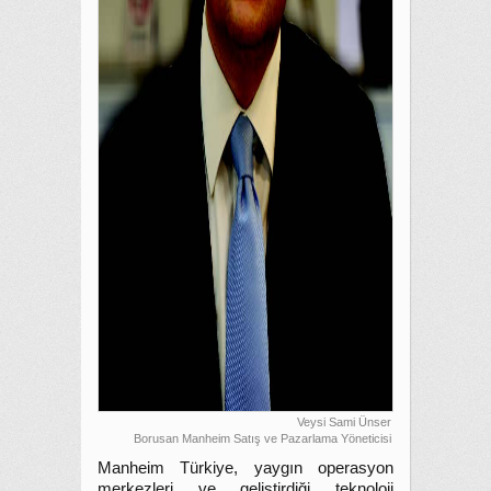
Veysi Sami Ünser
Borusan Manheim Satış ve Pazarlama Yöneticisi
Manheim Türkiye, yaygın operasyon
merkezleri ve geliştirdiği teknoloji