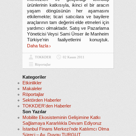
ürünlerinin katkısıyla, ikinci el bir aracın
yaşam döngüsünün her aşamasını
etkilemekte; ticari satıcılara ve bayilere
araçlarının tam değerini elde etmeleri için
yardımcı olmaktadır. Satış ve Pazarlama
Yöneticisi Veysi Sami Ünser ile Manheim
Türkiye’nin faaliyetlerini konuştuk.
Daha fazla
TOKKDER
02 Kasım 2011
Röportajlar
Kategoriler
Etkinlikler
Makaleler
Röportajlar
Sektörden Haberler
TOKKDER'den Haberler
Son Yazılar
Mobilite Ekosisteminin Gelişimine Katkı
Sağlamaya Kararlılıkla Devam Ediyoruz
İstanbul Finans Merkezi’nde Katılımcı Olma
Süreci – Av. Duygu TURGUT