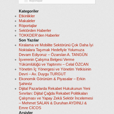
Röportajlar
Kategoriler
Etkinlikler
Makaleler
Röportajlar
Sektörden Haberler
TOKKDER'den Haberler
Son Yazılar
Kiralama ve Mobilite Sektörünü Çok Daha İyi
Noktalara Taşımak Hedefiyle Yolumuza
Devam Ediyoruz – Özarslan A. TANGÜN
İşverenin Çalışma Belgesi Verme
Yükümlülüğü ve Yaptırımı – Celal ÖZCAN
Yönetim İç Yönergesi ve Yönetim Yetkisinin
Devri – Av. Duygu TURGUT
Ekonomik Görünüm & Piyasalar – Erkin
Şahinöz
Dijital Pazarlarda Rekabet Hukukunun Yeni
Sınırları: Dijital Çağda Rekabet Politikaları
Çalışması ve Yapay Zekâ Sektör İncelemesi
– Mehmet SALAN & Duruhan AYDINLI &
Emre CİCOS
Arşivler