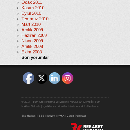
Ocak 2011
Kasım 2010
Eylül 2010
Temmuz 2010
Mart 2010
Aralık 2009
Haziran 2009
Nisan 2009
Aralık 2008
Ekim 2008
Son yorumlar
© 2014 - Tüm Oto Kiralama ve Mobilite Kuruluşları Derneği | Tüm
Hakları Saklıdır | İçerikler ve görseller izinsiz olarak kullanılamaz.
Site Haritası
|
SSS
|
İletişim
|
KVKK
|
Çerez Politikası