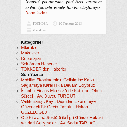
finansal yatırımcılar, yani özel sermaye
fonları (private equity funds) oluşturuyor.
Daha fazla
TOKKDER
10 Temmuz 2013
Makaleler
Kategoriler
Etkinlikler
Makaleler
Röportajlar
Sektörden Haberler
TOKKDER'den Haberler
Son Yazılar
Mobilite Ekosisteminin Gelişimine Katkı
Sağlamaya Kararlılıkla Devam Ediyoruz
İstanbul Finans Merkezi’nde Katılımcı Olma
Süreci – Av. Duygu TURGUT
Varlık Barışı: Kayıt Dışından Ekonomiye,
Güvenceli Bir Geçiş Fırsatı – Hakan
GÜZELOĞLU
Oto Kiralama Sektörü ile İlgili Güncel Hukuki
ve İdari Gelişmeler – Av. Sedat TARLACI