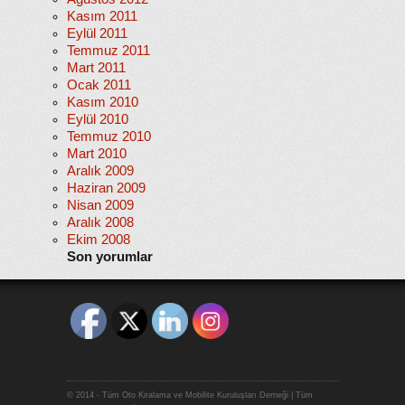
Kasım 2011
Eylül 2011
Temmuz 2011
Mart 2011
Ocak 2011
Kasım 2010
Eylül 2010
Temmuz 2010
Mart 2010
Aralık 2009
Haziran 2009
Nisan 2009
Aralık 2008
Ekim 2008
Son yorumlar
© 2014 - Tüm Oto Kiralama ve Mobilite Kuruluşları Derneği | Tüm