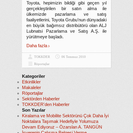
Toyota, hepimizin bildiği gibi geçen yıl
gerçekleştirilen bir satın alma ile
ülkemizde pazarlama ve satış
faaliyetlerini, Toyota Grubu’nun dünyadaki
en büyük bağımsız distribütörü olan ALJ
Lubnatsi Pazarlama ve Satış A.Ş. ile
yürütmeye başladı.
Daha fazla
TOKKDER
06 Temmuz 2010
Röportajlar
Kategoriler
Etkinlikler
Makaleler
Röportajlar
Sektörden Haberler
TOKKDER'den Haberler
Son Yazılar
Kiralama ve Mobilite Sektörünü Çok Daha İyi
Noktalara Taşımak Hedefiyle Yolumuza
Devam Ediyoruz – Özarslan A. TANGÜN
İşverenin Çalışma Belgesi Verme