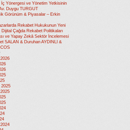
 İç Yönergesi ve Yönetim Yetkisinin
 Av. Duygu TURGUT
k Görünüm & Piyasalar – Erkin
 Pazarlarda Rekabet Hukukunun Yeni
ı: Dijital Çağda Rekabet Politikaları
sı ve Yapay Zekâ Sektör İncelemesi
et SALAN & Duruhan AYDINLI &
İCOS
r
 2026
026
026
025
025
 2025
 2025
025
025
024
024
024
 2024