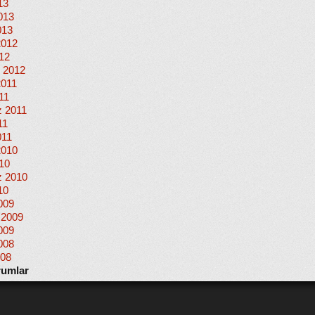
13
013
013
2012
012
 2012
2011
11
 2011
11
011
2010
010
 2010
10
009
 2009
009
008
008
rumlar