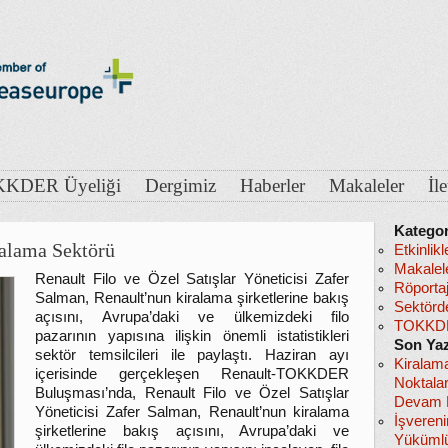
KDER Üyeliği
Dergimiz
Haberler
Makaleler
İl
Kategor
alama Sektörü
Etkinlikl
Makalel
Renault Filo ve Özel Satışlar Yöneticisi Zafer
Röportaj
Salman, Renault’nun kiralama şirketlerine bakış
Sektörd
açısını, Avrupa’daki ve ülkemizdeki filo
TOKKDE
pazarının yapısına ilişkin önemli istatistikleri
Son Yaz
sektör temsilcileri ile paylaştı. Haziran ayı
Kiralam
içerisinde gerçekleşen Renault-TOKKDER
Noktala
Buluşması’nda, Renault Filo ve Özel Satışlar
Devam E
Yöneticisi Zafer Salman, Renault’nun kiralama
İşveren
şirketlerine bakış açısını, Avrupa’daki ve
Yükümlü