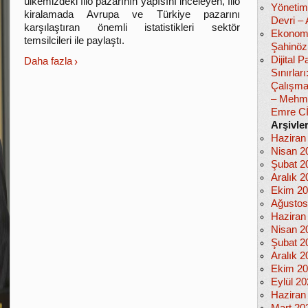
ülkemizdeki filo pazarının yapısını inceleyen, filo
Yönetim
kiralamada Avrupa ve Türkiye pazarını
Devri –
karşılaştıran önemli istatistikleri sektör
Ekonomi
temsilcileri ile paylaştı.
Şahinöz
Dijital
Daha fazla
Sınırlar
Çalışma
– Mehm
Emre C
Arşivle
Haziran
Nisan 2
Şubat 2
Aralık 2
Ekim 2
Ağustos
Haziran
Nisan 2
Şubat 2
Aralık 2
Ekim 2
Eylül 2
Haziran