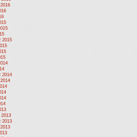
 2016
016
16
015
2015
015
 2015
015
015
015
2014
014
 2014
 2014
014
014
014
014
013
 2013
 2013
 2013
013