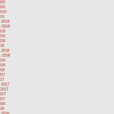
020
020
2019
019
 2019
 2019
019
019
018
018
 2018
 2018
018
018
018
017
017
 2017
 2017
017
017
016
016
 2016