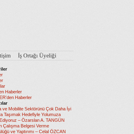
etişim
İş Ortağı Üyeliği
iler
er
er
lar
en Haberler
R'den Haberler
ılar
a ve Mobilite Sektörünü Çok Daha İyi
ra Taşımak Hedefiyle Yolumuza
diyoruz – Özarslan A. TANGÜN
in Çalışma Belgesi Verme
lüğü ve Yaptırımı – Celal ÖZCAN