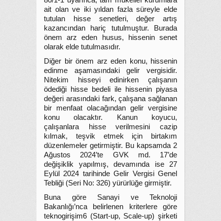
80/1-1 uyarınca, tam mükellef kurumlara
ait olan ve iki yıldan fazla süreyle elde
tutulan hisse senetleri, değer artış
kazancından hariç tutulmuştur. Burada
önem arz eden husus, hissenin senet
olarak elde tutulmasıdır.
Diğer bir önem arz eden konu, hissenin
edinme aşamasındaki gelir vergisidir.
Nitekim hisseyi edinirken çalışanın
ödediği hisse bedeli ile hissenin piyasa
değeri arasındaki fark, çalışana sağlanan
bir menfaat olacağından gelir vergisine
konu olacaktır. Kanun koyucu,
çalışanlara hisse verilmesini cazip
kılmak, teşvik etmek için birtakım
düzenlemeler getirmiştir. Bu kapsamda 2
Ağustos 2024’te GVK md. 17’de
değişiklik yapılmış, devamında ise 27
Eylül 2024 tarihinde Gelir Vergisi Genel
Tebliği (Seri No: 326) yürürlüğe girmiştir.
Buna göre Sanayi ve Teknoloji
Bakanlığı’nca belirlenen kriterlere göre
teknogirişim6 (Start-up, Scale-up) şirketi