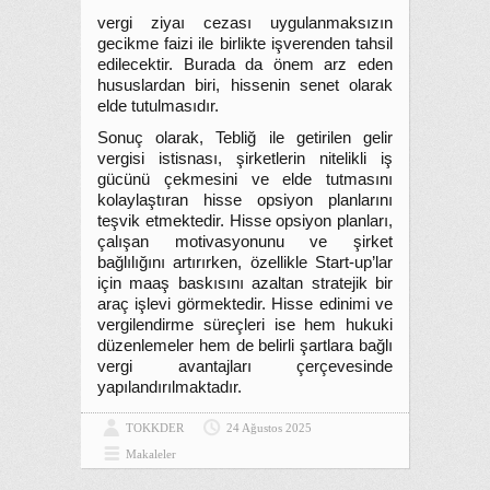
vergi ziyaı cezası uygulanmaksızın
gecikme faizi ile birlikte işverenden tahsil
edilecektir. Burada da önem arz eden
hususlardan biri, hissenin senet olarak
elde tutulmasıdır.
Sonuç olarak, Tebliğ ile getirilen gelir
vergisi istisnası, şirketlerin nitelikli iş
gücünü çekmesini ve elde tutmasını
kolaylaştıran hisse opsiyon planlarını
teşvik etmektedir. Hisse opsiyon planları,
çalışan motivasyonunu ve şirket
bağlılığını artırırken, özellikle Start-up’lar
için maaş baskısını azaltan stratejik bir
araç işlevi görmektedir. Hisse edinimi ve
vergilendirme süreçleri ise hem hukuki
düzenlemeler hem de belirli şartlara bağlı
vergi avantajları çerçevesinde
yapılandırılmaktadır.
TOKKDER
24 Ağustos 2025
Makaleler