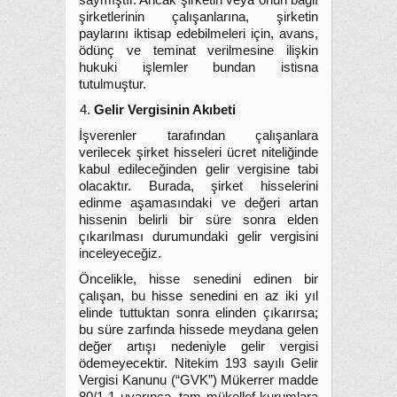
saymıştır. Ancak şirketin veya onun bağlı
şirketlerinin çalışanlarına, şirketin
paylarını iktisap edebilmeleri için, avans,
ödünç ve teminat verilmesine ilişkin
hukuki işlemler bundan istisna
tutulmuştur.
Gelir Vergisinin Akıbeti
İşverenler tarafından çalışanlara
verilecek şirket hisseleri ücret niteliğinde
kabul edileceğinden gelir vergisine tabi
olacaktır. Burada, şirket hisselerini
edinme aşamasındaki ve değeri artan
hissenin belirli bir süre sonra elden
çıkarılması durumundaki gelir vergisini
inceleyeceğiz.
Öncelikle, hisse senedini edinen bir
çalışan, bu hisse senedini en az iki yıl
elinde tuttuktan sonra elinden çıkarırsa;
bu süre zarfında hissede meydana gelen
değer artışı nedeniyle gelir vergisi
ödemeyecektir. Nitekim 193 sayılı Gelir
Vergisi Kanunu (“GVK”) Mükerrer madde