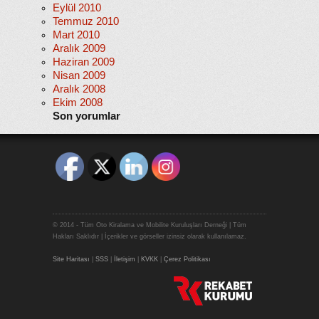
Eylül 2010
Temmuz 2010
Mart 2010
Aralık 2009
Haziran 2009
Nisan 2009
Aralık 2008
Ekim 2008
Son yorumlar
© 2014 - Tüm Oto Kiralama ve Mobilite Kuruluşları Derneği | Tüm
Hakları Saklıdır | İçerikler ve görseller izinsiz olarak kullanılamaz.
Site Haritası
|
SSS
|
İletişim
|
KVKK
|
Çerez Politikası