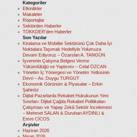
Kategoriler
Etkinlikler
Makaleler
Röportajlar
Sektörden Haberler
TOKKDER'den Haberler
Son Yazılar
Kiralama ve Mobilite Sektörünü Çok Daha İyi
Noktalara Taşımak Hedefiyle Yolumuza
Devam Ediyoruz – Özarslan A. TANGÜN
İşverenin Çalışma Belgesi Verme
Yükümlülüğü ve Yaptırımı – Celal ÖZCAN
Yönetim İç Yönergesi ve Yönetim Yetkisinin
Devri – Av. Duygu TURGUT
Ekonomik Görünüm & Piyasalar – Erkin
Şahinöz
Dijital Pazarlarda Rekabet Hukukunun Yeni
Sınırları: Dijital Çağda Rekabet Politikaları
Çalışması ve Yapay Zekâ Sektör İncelemesi
– Mehmet SALAN & Duruhan AYDINLI &
Emre CİCOS
Arşivler
Haziran 2026
Nisan 2026