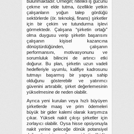
bulunmaktadır. Örneğin; nitelikli iş gücünü
çekme ve elde tutma, özellikle yetkin
çalışanların yoğun talep gördüğü
sektörlerde (ör. teknoloji, finans) şirketler
için bir çekim ve tutundurma işlevi
görmektedir. Çalışana “şirketin ortağı”
olma duygusu verip şirketin başarısını
çalışanın kişisel kazancına
dönüştürdüğünden, çalışanın
performansını, motivasyonunu ve
sorumluluk bilincini de artırıcı etki
doğurur. Bu plan, şirketin uzun vadeli
hedefleriyle uyumlu, kalifiye kadrosunu
tutmayı başarmış bir yapıya sahip
olduğunu gösterebilir ve yatırımcı
güvenini artırabilir, şirket değerlemesinin
yükselmesine de neden olabilir.
Ayrıca yeni kurulan veya hızlı büyüyen
şirketlerde maaş ve prim ödemeleri
büyük bir gider kalemi olarak karşımıza
çıkar. Yüksek nakit çıkışı şirketler için
zorlayıcı olabilir. Oysa hisse opsiyonuyla
nakit yerine geleceğe dönük potansiyel