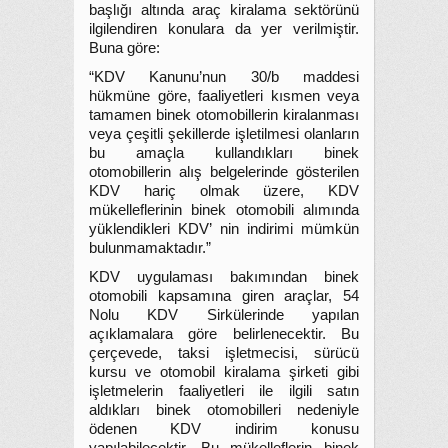
başlığı altında araç kiralama sektörünü
ilgilendiren konulara da yer verilmiştir.
Buna göre:
“KDV Kanunu’nun 30/b maddesi
hükmüne göre, faaliyetleri kısmen veya
tamamen binek otomobillerin kiralanması
veya çeşitli şekillerde işletilmesi olanların
bu amaçla kullandıkları binek
otomobillerin alış belgelerinde gösterilen
KDV hariç olmak üzere, KDV
mükelleflerinin binek otomobili alımında
yüklendikleri KDV’ nin indirimi mümkün
bulunmamaktadır.”
KDV uygulaması bakımından binek
otomobili kapsamına giren araçlar, 54
Nolu KDV Sirkülerinde yapılan
açıklamalara göre belirlenecektir. Bu
çerçevede, taksi işletmecisi, sürücü
kursu ve otomobil kiralama şirketi gibi
işletmelerin faaliyetleri ile ilgili satın
aldıkları binek otomobilleri nedeniyle
ödenen KDV indirim konusu