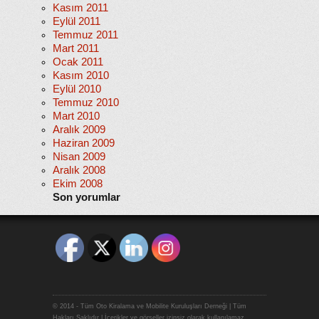
Kasım 2011
Eylül 2011
Temmuz 2011
Mart 2011
Ocak 2011
Kasım 2010
Eylül 2010
Temmuz 2010
Mart 2010
Aralık 2009
Haziran 2009
Nisan 2009
Aralık 2008
Ekim 2008
Son yorumlar
© 2014 - Tüm Oto Kiralama ve Mobilite Kuruluşları Derneği | Tüm
Hakları Saklıdır | İçerikler ve görseller izinsiz olarak kullanılamaz.