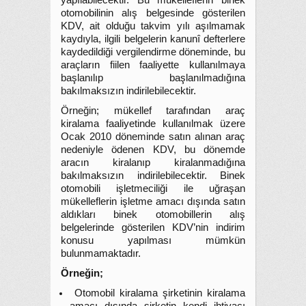
yapılabilecektir. Bu mükelleflerin binek
otomobilinin alış belgesinde gösterilen
KDV, ait olduğu takvim yılı aşılmamak
kaydıyla, ilgili belgelerin kanunî defterlere
kaydedildiği vergilendirme döneminde, bu
araçların fiilen faaliyette kullanılmaya
başlanılıp başlanılmadığına
bakılmaksızın indirilebilecektir.
Örneğin; mükellef tarafından araç
kiralama faaliyetinde kullanılmak üzere
Ocak 2010 döneminde satın alınan araç
nedeniyle ödenen KDV, bu dönemde
aracın kiralanıp kiralanmadığına
bakılmaksızın indirilebilecektir. Binek
otomobili işletmeciliği ile uğraşan
mükelleflerin işletme amacı dışında satın
aldıkları binek otomobillerin alış
belgelerinde gösterilen KDV’nin indirim
konusu yapılması mümkün
bulunmamaktadır.
Örneğin;
Otomobil kiralama şirketinin kiralama