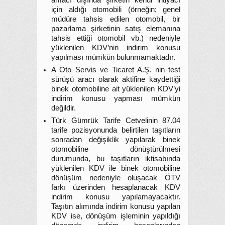
amacı dışında şirketin kendi ihtiyacı
için aldığı otomobili (örneğin; genel
müdüre tahsis edilen otomobil, bir
pazarlama şirketinin satış elemanına
tahsis ettiği otomobil vb.) nedeniyle
yüklenilen KDV’nin indirim konusu
yapılması mümkün bulunmamaktadır.
A Oto Servis ve Ticaret A.Ş. nin test
sürüşü aracı olarak aktifine kaydettiği
binek otomobiline ait yüklenilen KDV’yi
indirim konusu yapması mümkün
değildir.
Türk Gümrük Tarife Cetvelinin 87.04
tarife pozisyonunda belirtilen taşıtların
sonradan değişiklik yapılarak binek
otomobiline dönüştürülmesi
durumunda, bu taşıtların iktisabında
yüklenilen KDV ile binek otomobiline
dönüşüm nedeniyle oluşacak ÖTV
farkı üzerinden hesaplanacak KDV
indirim konusu yapılamayacaktır.
Taşıtın alımında indirim konusu yapılan
KDV ise, dönüşüm işleminin yapıldığı