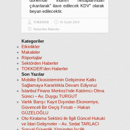
dönemde indirim hesaplarından
çıkarılarak” ilave edilecek KDV” olarak
beyan edilecektir.
TOKKDER
01 Eylül 2010
Sektörden Haberler
Kategoriler
Etkinlikler
Makaleler
Röportajlar
Sektörden Haberler
TOKKDER'den Haberler
Son Yazılar
Mobilite Ekosisteminin Gelişimine Katkı
Sağlamaya Kararlılıkla Devam Ediyoruz
İstanbul Finans Merkezi’nde Katılımcı Olma
Süreci – Av. Duygu TURGUT
Varlık Barışı: Kayıt Dışından Ekonomiye,
Güvenceli Bir Geçiş Fırsatı – Hakan
GÜZELOĞLU
Oto Kiralama Sektörü ile İlgili Güncel Hukuki
ve İdari Gelişmeler – Av. Sedat TARLACI
Sosyal Güvenlik Yönünden İşçilik