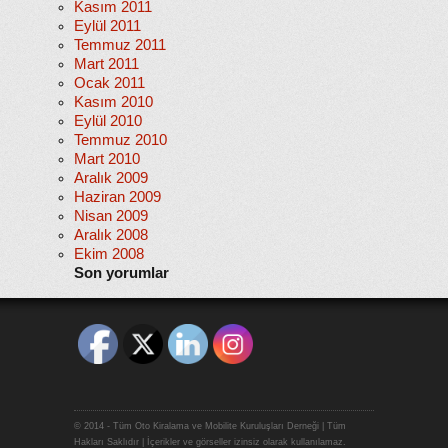
Kasım 2011
Eylül 2011
Temmuz 2011
Mart 2011
Ocak 2011
Kasım 2010
Eylül 2010
Temmuz 2010
Mart 2010
Aralık 2009
Haziran 2009
Nisan 2009
Aralık 2008
Ekim 2008
Son yorumlar
© 2014 - Tüm Oto Kiralama ve Mobilite Kuruluşları Derneği | Tüm
Hakları Saklıdır | İçerikler ve görseller izinsiz olarak kullanılamaz.