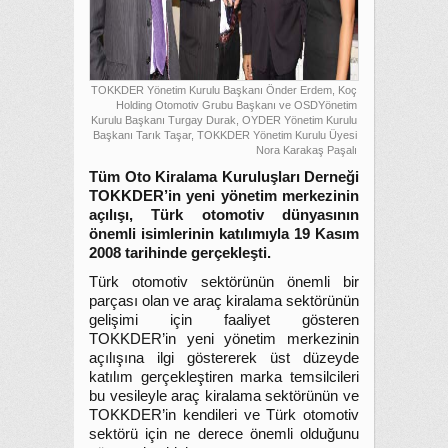
TOKKDER Yönetim Kurulu Başkanı Önder Erdem, Koç
Holding Otomotiv Grubu Başkanı ve OSDYönetim
Kurulu Başkanı Turgay Durak, OYDER Yönetim Kurulu
Başkanı Tarık Taşar, TOKKDER Yönetim Kurulu Üyesi
Nora Karakaş Paşalı
Tüm Oto Kiralama Kuruluşları Derneği
TOKKDER’in yeni yönetim merkezinin
açılışı, Türk otomotiv dünyasının
önemli isimlerinin katılımıyla 19 Kasım
2008 tarihinde gerçekleşti.
Türk otomotiv sektörünün önemli bir
parçası olan ve araç kiralama sektörünün
gelişimi için faaliyet gösteren
TOKKDER’in yeni yönetim merkezinin
açılışına ilgi göstererek üst düzeyde
katılım gerçekleştiren marka temsilcileri
bu vesileyle araç kiralama sektörünün ve
TOKKDER’in kendileri ve Türk otomotiv
sektörü için ne derece önemli olduğunu