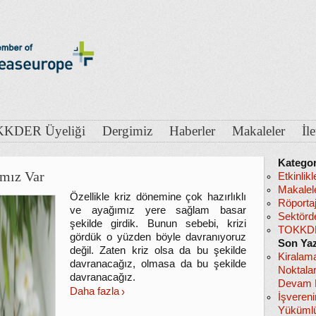
KDER Üyeliği
Dergimiz
Haberler
Makaleler
İl
Kategor
ımız Var
Etkinlikl
Makalel
Özellikle kriz dönemine çok hazırlıklı
Röportaj
ve ayağımız yere sağlam basar
Sektörd
şekilde girdik. Bunun sebebi, krizi
TOKKDE
gördük o yüzden böyle davranıyoruz
Son Yaz
değil. Zaten kriz olsa da bu şekilde
Kiralam
davranacağız, olmasa da bu şekilde
Noktala
davranacağız.
Devam E
Daha fazla
İşveren
Yükümlü