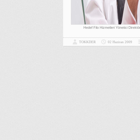
Hedef Filo Hizmetleri Yönetici Direkt
TOKKDER
02 Haziran 2009