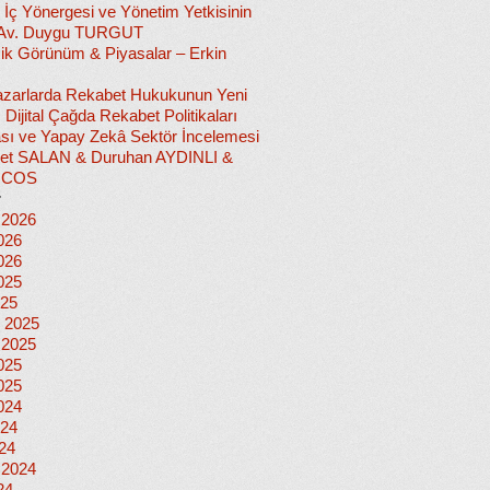
 İç Yönergesi ve Yönetim Yetkisinin
 Av. Duygu TURGUT
k Görünüm & Piyasalar – Erkin
 Pazarlarda Rekabet Hukukunun Yeni
ı: Dijital Çağda Rekabet Politikaları
sı ve Yapay Zekâ Sektör İncelemesi
et SALAN & Duruhan AYDINLI &
İCOS
r
 2026
026
026
025
025
 2025
 2025
025
025
024
024
024
 2024