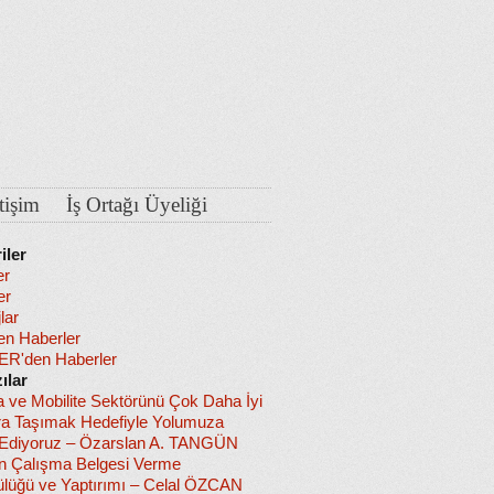
etişim
İş Ortağı Üyeliği
iler
er
er
lar
en Haberler
R'den Haberler
ılar
a ve Mobilite Sektörünü Çok Daha İyi
ra Taşımak Hedefiyle Yolumuza
diyoruz – Özarslan A. TANGÜN
in Çalışma Belgesi Verme
lüğü ve Yaptırımı – Celal ÖZCAN