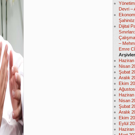
Yönetim
Devri –
Ekonomi
Şahinöz
Dijital
Sınırlar
Çalışma
– Mehm
Emre C
Arşivle
Haziran
Nisan 2
Şubat 2
Aralık 2
Ekim 2
Ağustos
Haziran
Nisan 2
Şubat 2
Aralık 2
Ekim 2
Eylül 2
Haziran