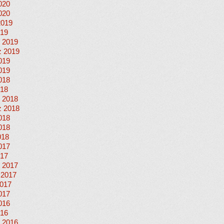
020
020
2019
019
 2019
 2019
019
019
018
018
 2018
 2018
018
018
018
017
017
 2017
 2017
017
017
016
016
 2016