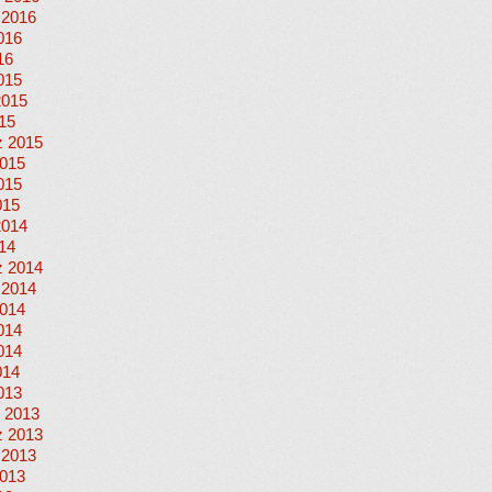
 2016
016
16
015
2015
015
 2015
015
015
015
2014
014
 2014
 2014
014
014
014
014
013
 2013
 2013
 2013
013